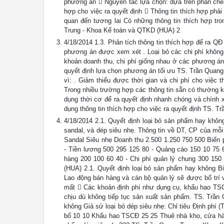
phương án  Nguyên tắc lựa chọn: dựa trên phần chên
hợp cho việc ra quyết định  Thông tin thích hợp phả
quan đến tương lai Có những thông tin thích hợp t
Trung - Khoa Kế toán và QTKD (HUA) 2
4/18/2014 1.3. Phân tích thông tin thích hợp để ra QĐ
phương án được xem xét . Loại bỏ các chi phí không 
khoản doanh thu, chi phí giống nhau ở các phương án 
quyết định lựa chọn phương án tối ưu TS. Trần Quang
vì: . Giảm thiểu được thời gian và chi phí cho việc th
Trong nhiều trường hợp các thông tin sẵn có thường k
dụng thời cơ để ra quyết định nhanh chóng và chính
dụng thông tin thích hợp cho việc ra quyết định TS. 
4/18/2014 2.1. Quyết định loại bỏ sản phẩm hay khôn
sandal, và dép siêu nhẹ. Thông tin về DT, CP của mỗi
Sandal Siêu nhẹ Doanh thu 2.500 1.250 750 500 Biến 
- Tiền lương 500 295 125 80 - Quảng cáo 150 10 75 
hàng 200 100 60 40 - Chi phí quản lý chung 300 15
(HUA) 2.1. Quyết định loại bỏ sản phẩm hay không Bi
Lao động bán hàng và cán bộ quản lý sẽ được bố trí
mất  Các khoản định phí như dụng cụ, khấu hao TS
chịu dù không tiếp tục sản xuất sản phẩm. TS. Trần
không Giả sử loại bỏ dép siêu nhẹ: Chỉ tiêu Định phí
bổ 10 10 Khấu hao TSCĐ 25 25 Thuê nhà kho, cửa hàn