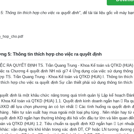
 5: Thông tin thích hợp cho việc ra quyết định"
, để tải tài liệu gốc về máy bạ
h_hop_cho.pdf
ơng 5: Thông tin thích hợp cho việc ra quyết định
C RA QUYẾT ĐỊNH TS. Trần Quang Trung - Khoa Kế toán và QTKD (HUA) 
iệc ra Chương 4 quyết định NH nói gì? 4 Ứng dụng của việc sử dụng thông t
 hợp TS. Trần Quang Trung - Khoa Kế toán và QTKD (HUA) I. Thông tin thích
thích hợp cho việc ra quyết định Sự cần thiết phải sử dụng thông tin thích
quyết định là một khâu chức năng trong quá trình quản lý Lập kế hoạch Đán
- Khoa Kế toán và QTKD (HUA) 1.1. Quyết định kinh doanh ngắn hạn  Ra qu
SXKD để lựa chọn phương án có lợi nhất  Các tình huống ra quyết định đ
 hàng . Nên tự sản xuất hay mua ngoài một loại phụ tùng . Nên nhận hay từ 
Quyết định KD ngắn hạn thường không đòi hỏi vốn đầu tư lớn và liên quan đế
oán và QTKD (HUA) 1.2. Tiêu chuẩn ra quyết định KD ngắn hạn  Lợi nhuậ
ẩn khác: vận dụng khi khó khăn trong xác định DT, CP hoặc LN tương đương 