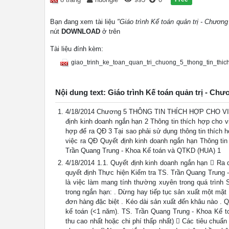
Bạn đang xem tài liệu
"Giáo trình Kế toán quản trị - Chương
nút
DOWNLOAD
ở trên
Tài liệu đính kèm:
giao_trinh_ke_toan_quan_tri_chuong_5_thong_tin_thic
Nội dung text: Giáo trình Kế toán quản trị - Chư
4/18/2014 Chương 5 THÔNG TIN THÍCH HỢP CHO VIỆ
định kinh doanh ngắn hạn 2 Thông tin thích hợp cho v
hợp để ra QĐ 3 Tại sao phải sử dụng thông tin thích
việc ra QĐ Quyết định kinh doanh ngắn hạn Thông tin 
Trần Quang Trung - Khoa Kế toán và QTKD (HUA) 1
4/18/2014 1.1. Quyết định kinh doanh ngắn hạn  Ra 
quyết định Thực hiện Kiểm tra TS. Trần Quang Trung 
là việc làm mang tính thường xuyên trong quá trình 
trong ngắn hạn: . Dừng hay tiếp tục sản xuất một mặt
đơn hàng đặc biệt . Kéo dài sản xuất đến khâu nào . 
kế toán (<1 năm). TS. Trần Quang Trung - Khoa Kế t
thu cao nhất hoặc chi phí thấp nhất)  Các tiêu chu