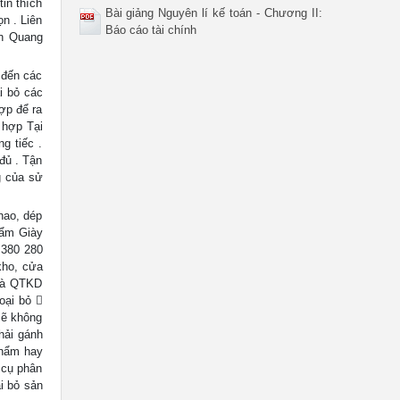
in thích
Bài giảng Nguyên lí kế toán - Chương II:
n . Liên
Báo cáo tài chính
ần Quang
 đến các
i bỏ các
ợp để ra
 hợp Tại
ng tiếc .
đủ . Tận
g của sử
hao, dép
hẩm Giày
 380 280
kho, cửa
 và QTKD
oại bỏ 
sẽ không
hải gánh
phẩm hay
 cụ phân
i bỏ sản