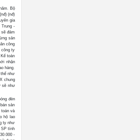
 năm. Bộ
(nđ) (nđ)
uyên gia
 Trung -
à sẽ đảm
dừng sản
hân công
 công ty
 Kế toán
mới nhận
ao hàng.
 thể như
 SX chung
y sẽ như
bóng đèn
 bán sản
 toán và
o hộ lao
g ty như
 SP tính
30.000 -