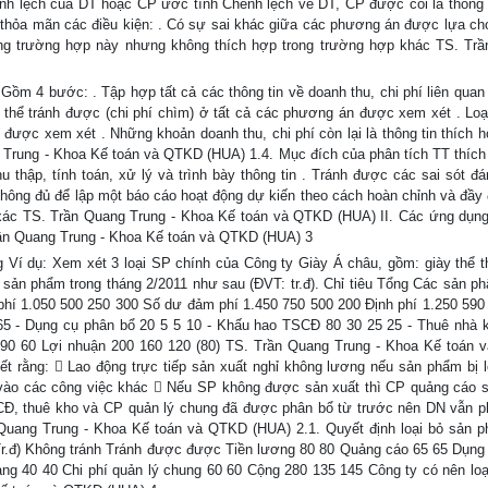
h lệch của DT hoặc CP ước tính Chênh lệch về DT, CP được coi là thông t
i thỏa mãn các điều kiện: . Có sự sai khác giữa các phương án được lựa chọ
rong trường hợp này nhưng không thích hợp trong trường hợp khác TS. Tr
 Gồm 4 bước: . Tập hợp tất cả các thông tin về doanh thu, chi phí liên quan
thể tránh được (chi phí chìm) ở tất cả các phương án được xem xét . Loạ
được xem xét . Những khoản doanh thu, chi phí còn lại là thông tin thích h
 Trung - Khoa Kế toán và QTKD (HUA) 1.4. Mục đích của phân tích TT thích
u thập, tính toán, xử lý và trình bày thông tin . Tránh được các sai sót đá
hông đủ để lập một báo cáo hoạt động dự kiến theo cách hoàn chỉnh và đầy 
 xác TS. Trần Quang Trung - Khoa Kế toán và QTKD (HUA) II. Các ứng dụn
Trần Quang Trung - Khoa Kế toán và QTKD (HUA) 3
g Ví dụ: Xem xét 3 loại SP chính của Công ty Giày Á châu, gồm: giày thể t
 sản phẩm trong tháng 2/2011 như sau (ĐVT: tr.đ). Chỉ tiêu Tổng Các sản p
phí 1.050 500 250 300 Số dư đảm phí 1.450 750 500 200 Định phí 1.250 590
65 - Dụng cụ phân bổ 20 5 5 10 - Khấu hao TSCĐ 80 30 25 25 - Thuê nhà 
0 90 60 Lợi nhuận 200 160 120 (80) TS. Trần Quang Trung - Khoa Kế toán
ết rằng:  Lao động trực tiếp sản xuất nghỉ không lương nếu sản phẩm bị l
 vào các công việc khác  Nếu SP không được sản xuất thì CP quảng cáo 
CĐ, thuê kho và CP quản lý chung đã được phân bổ từ trước nên DN vẫn p
 Quang Trung - Khoa Kế toán và QTKD (HUA) 2.1. Quyết định loại bỏ sản 
 (Tr.đ) Không tránh Tránh được được Tiền lương 80 80 Quảng cáo 65 65 Dụng
g 40 40 Chi phí quản lý chung 60 60 Cộng 280 135 145 Công ty có nên loạ