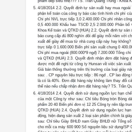
phẩm dép siêu nhẹ??? TS. Trần Quang Trung - Khoa 
4/18/2014 2.2. Quyết định tự sản xuất hay mua ngoài
phận kế toán của công ty báo cáo tình hình chi phí của
Chi phí NVL trực tiếp 3,0 2.400.000 Chi phí nhân côn
0,5 400.000 Khấu hao TSCĐ 2,5 2.000.000 Phân bổ C
Khoa Kế toán và QTKD (HUA) 2.2. Quyết định tự sản x
bảo cung cấp đủ 800 nghìn đôi đế giày mỗi năm với c
xuất đế giày để mua từ nhà cung cấp này hay không? C
trực tiếp 0 1.600.000 Biến phí sản xuất chung 0 400
Chi phí mua ngoài (800.000*9 ngđ) 7.200.000 Tổng chi
và QTKD (HUA) 2.3. Quyết định nhận đơn đặt hàng đ
được một đề nghị từ công ty Hunsan về việc sản xuất 1
Giá bán thông thường trên thị trường của loại giày n
sau: . CP nguyên liệu trực tiếp : 86 ngđ . CP lao động
là có là 40%. Đơn đặt hàng này không làm thay đổi cá
thế nào nếu chấp nhận đơn đặt hàng này? TS. Trần Q
4/18/2014 2.4. Quyết định sử dụng nguồn lực hạn chế 
của một Công ty như sau: Chỉ tiêu Bóng tròn Bòng d
phẩm 20 40 Biến phí đơn vị 12 25 Công ty nên tập tru
QTKD (HUA) 2.4. Quyết định sử dụng nguồn lực hạn 
động, hiện đang sản xuất 2 loại sản phẩm chính là gi
sau: Chỉ tiêu Giày BHLĐ nam Giày BHLĐ nữ Tổng số 
cho mỗi ca máy 600 900 Số nguyên liệu sử dụng/SP 0,