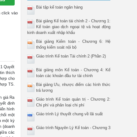
Bài tập kế toán ngân hàng
n click vào
Bài giảng Kế toán tài chính 2 - Chương 1:
Kế toán giao dịch ngoại tệ và hoạt động
kinh doanh xuất nhập khẩu
Bài giảng Kiểm toán - Chương 6: Hệ
thống kiểm soát nội bộ
Giáo trình Kế toán Tài chính 2 (Phần 2)
1 Quyết
Bài giảng môn Kế toán - Chương 4: Kế
in thích
toán các khoản đầu tư tài chính
 hợp cho
 hợp TS.
Bài giảng Ưu, nhược điểm các hình thức
trả lương
h giá Ra
Giáo trình Kế toán quản trị - Chương 2:
yết định
Chi phí và phân loại chi phí
iển hình
Giáo trình Lý thuyết chung về lãi suất
chối một
n một kỳ
n (doanh
Giáo trình Nguyên Lý Kế toán - Chương 3
giữa các