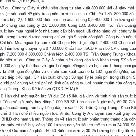
Kế toán và QTKD (HUA) 4
 Ví dụ: Công ty Giày Á châu hiện đang tự sản xuất 800.000 đôi đế giày mỗi
 việc sản xuất đế giày trong năm trước như sau: Chỉ tiêu 1 đôi 800.000 đôi 
g trực tiếp 2,0 1.600.000 Biến phí sản xuất chung 0,5 400.000 Tiền lương ch
P chung của công ty 2,0 1.600.000 Cộng 10,5 8.400.000 TS. Trần Quang
uất hay mua ngoài Một nhà cung cấp bên ngoài đã chào hàng với công ty l
hất lượng tương đương nhưng chỉ với giá 9 nghìn đồng/đôi. Công ty có nên 
hỉ tiêu Mua ngoài Tự sản xuất Chi phí NVL trực tiếp 0 2.400.000 Chi phí n
.000 Tiền lương chuyên gia 0 400.000 Khấu hao TSCĐ Phân bổ CP chung của
 phí 7.200.000 4.800.000 Chênh lệch 2.400.000 TS. Trần Quang Trung - Khoa
ặc biệt Ví dụ: Công ty Giày Á châu hiện đang gặp khó khăn trong SX và 
.000 đôi giày thể thao với giá 177 ngàn đồng/đôi và hẹn sau 1 tháng phải gi
ày là 249 ngàn đồng/đôi và chi phí sản xuất của nó là 182 ngàn đồng/đôi, cụ
 trực tiếp : 46 ngđ . CP sản xuất chung : 50 ngđ Tỷ lệ biến phí trong chi phí
c chi phí chung và chi phí cố định của công ty. Lợi nhuận thuần của công t
uang Trung - Khoa Kế toán và QTKD (HUA) 5
 Hạn chế một nguồn lực Ví dụ: Có số liệu giả định về tình hình sản xuất 
ài Tổng số giờ máy huy động 1.000 Số SP tính cho mỗi giờ máy 60 30 Giá
ng sản xuất bóng tròn hay bóng dài, tại sao? TS. Trần Quang Trung - Khoa Kế
chế  Hạn chế nhiều nguồn lực Ví dụ: Công ty A chuyên sản xuất giày bà
ày BHLĐ cho nam và nữ. Thông tin về sản xuất sản phẩm trong tháng của côn
ca máy có thể huy động 100 Lượng nguyên liệu có thể thu mua 24.000 Số
5 0,4 Giá bán sản phẩm 50 40 Biến phí đơn vị 30 25 Lượng tiêu thụ tối đa 