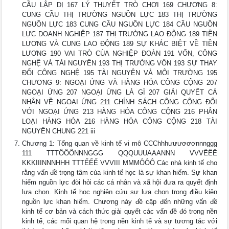
CẦU LẬP DỊ 167 LÝ THUYẾT TRÒ CHƠI 169 CHƯƠNG 8:
CUNG CẦU THỊ TRƯỜNG NGUỒN LỰC 183 THỊ TRƯỜNG
NGUỒN LỰC 183 CUNG CẦU NGUỒN LỰC 184 CẦU NGUỒN
LỰC DOANH NGHIỆP 187 THỊ TRƯỜNG LAO ĐỘNG 189 TIỀN
LƯƠNG VÀ CUNG LAO ĐỘNG 189 SỰ KHÁC BIỆT VỀ TIỀN
LƯƠNG 190 VAI TRÒ CỦA NGHIỆP ĐOÀN 191 VỐN, CÔNG
NGHỆ VÀ TÀI NGUYÊN 193 THỊ TRƯỜNG VỐN 193 SỰ THAY
ĐỔI CÔNG NGHỆ 195 TÀI NGUYÊN VÀ MÔI TRƯỜNG 195
CHƯƠNG 9: NGOẠI ỨNG VÀ HÀNG HÓA CÔNG CỘNG 207
NGOẠI ỨNG 207 NGOẠI ỨNG LÀ GÌ 207 GIẢI QUYẾT CÁ
NHÂN VỀ NGOẠI ỨNG 211 CHÍNH SÁCH CÔNG CỘNG ĐỐI
VỚI NGOẠI ỨNG 213 HÀNG HÓA CÔNG CỘNG 216 PHÂN
LOẠI HÀNG HÓA 216 HÀNG HÓA CÔNG CỘNG 218 TÀI
NGUYÊN CHUNG 221 iii
Chương 1: Tổng quan về kinh tế vi mô CCChhhưưươơơnnnggg
111 TTTỔỔỔNNNGGG QQQUUUAAANNN VVVỀỀỀ
KKKIIINNNHHH TTTẾẾẾ VVVIII MMMÔÔÔ Các nhà kinh tế cho
rằng vấn đề trọng tâm của kinh tế học là sự khan hiếm. Sự khan
hiếm nguồn lực đòi hỏi các cá nhân và xã hội đưa ra quyết định
lựa chọn. Kinh tế học nghiên cứu sự lựa chọn trong điều kiện
nguồn lực khan hiếm. Chương này đề cập đến những vấn đề
kinh tế cơ bản và cách thức giải quyết các vấn đề đó trong nền
kinh tế, các mối quan hệ trong nền kinh tế và sự tương tác với