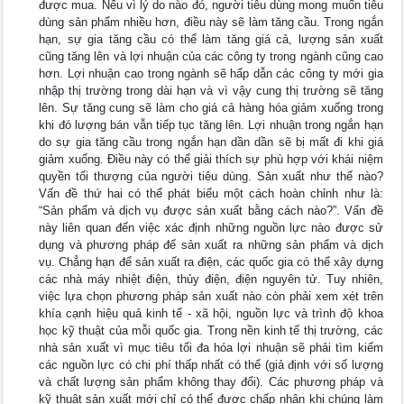
được mua. Nếu vì lý do nào đó, người tiêu dùng mong muốn tiêu
dùng sản phẩm nhiều hơn, điều này sẽ làm tăng cầu. Trong ngắn
hạn, sự gia tăng cầu có thể làm tăng giá cả, lượng sản xuất
cũng tăng lên và lợi nhuận của các công ty trong ngành cũng cao
hơn. Lợi nhuận cao trong ngành sẽ hấp dẫn các công ty mới gia
nhập thị trường trong dài hạn và vì vậy cung thị trường sẽ tăng
lên. Sự tăng cung sẽ làm cho giá cả hàng hóa giảm xuống trong
khi đó lượng bán vẫn tiếp tục tăng lên. Lợi nhuận trong ngắn hạn
do sự gia tăng cầu trong ngắn hạn dần dần sẽ bị mất đi khi giá
giảm xuống. Điều này có thể giải thích sự phù hợp với khái niệm
quyền tối thượng của người tiêu dùng. Sản xuất như thế nào?
Vấn đề thứ hai có thể phát biểu một cách hoàn chỉnh như là:
“Sản phẩm và dịch vụ được sản xuất bằng cách nào?”. Vấn đề
này liên quan đến việc xác định những nguồn lực nào được sử
dụng và phương pháp để sản xuất ra những sản phẩm và dịch
vụ. Chẳng hạn để sản xuất ra điện, các quốc gia có thể xây dựng
các nhà máy nhiệt điện, thủy điện, điện nguyên tử. Tuy nhiên,
việc lựa chọn phương pháp sản xuất nào còn phải xem xét trên
khía cạnh hiệu quả kinh tế - xã hội, nguồn lực và trình độ khoa
học kỹ thuật của mỗi quốc gia. Trong nền kinh tế thị trường, các
nhà sản xuất vì mục tiêu tối đa hóa lợi nhuận sẽ phải tìm kiếm
các nguồn lực có chi phí thấp nhất có thể (giả định với số lượng
và chất lượng sản phẩm không thay đổi). Các phương pháp và
kỹ thuật sản xuất mới chỉ có thể được chấp nhận khi chúng làm