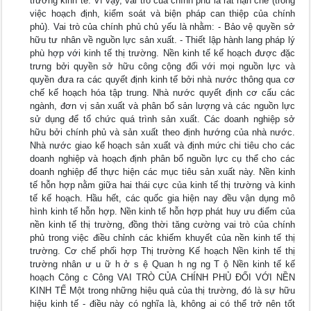
trưởng kinh tế. Vì vậy, vai trò của chính phủ là rất hạn chế (trong
việc hoạch định, kiểm soát và biện pháp can thiệp của chính
phủ). Vai trò của chính phủ chủ yếu là nhằm: - Bảo vệ quyền sở
hữu tư nhân về nguồn lực sản xuất. - Thiết lập hành lang pháp lý
phù hợp với kinh tế thị trường. Nền kinh tế kế hoạch được đặc
trưng bởi quyền sở hữu công cộng đối với mọi nguồn lực và
quyền đưa ra các quyết định kinh tế bởi nhà nước thông qua cơ
chế kế hoạch hóa tập trung. Nhà nước quyết định cơ cấu các
ngành, đơn vị sản xuất và phân bổ sản lượng và các nguồn lực
sử dụng để tổ chức quá trình sản xuất. Các doanh nghiệp sở
hữu bởi chính phủ và sản xuất theo định hướng của nhà nước.
Nhà nước giao kế hoạch sản xuất và định mức chi tiêu cho các
doanh nghiệp và hoạch định phân bổ nguồn lực cụ thể cho các
doanh nghiệp để thực hiện các mục tiêu sản xuất này. Nền kinh
tế hỗn hợp nằm giữa hai thái cực của kinh tế thị trường và kinh
tế kế hoạch. Hầu hết, các quốc gia hiện nay đều vận dụng mô
hình kinh tế hỗn hợp. Nền kinh tế hỗn hợp phát huy ưu điểm của
nền kinh tế thị trường, đồng thời tăng cường vai trò của chính
phủ trong việc điều chỉnh các khiếm khuyết của nền kinh tế thị
trường. Cơ chế phối hợp Thị trường Kế hoạch Nền kinh tế thị
trường nhân ư u ữ h ở s ệ Quan h ng ng T ộ Nền kinh tế kế
hoạch Công c Công VAI TRÒ CỦA CHÍNH PHỦ ĐỐI VỚI NỀN
KINH TẾ Một trong những hiệu quả của thị trường, đó là sự hữu
hiệu kinh tế - điều này có nghĩa là, không ai có thể trở nên tốt