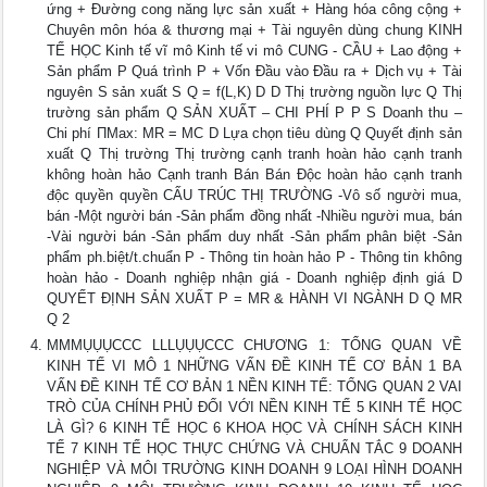
ứng + Đường cong năng lực sản xuất + Hàng hóa công cộng +
Chuyên môn hóa & thương mại + Tài nguyên dùng chung KINH
TẾ HỌC Kinh tế vĩ mô Kinh tế vi mô CUNG - CẦU + Lao động +
Sản phẩm P Quá trình P + Vốn Đầu vào Đầu ra + Dịch vụ + Tài
nguyên S sản xuất S Q = f(L,K) D D Thị trường nguồn lực Q Thị
trường sản phẩm Q SẢN XUẤT – CHI PHÍ P P S Doanh thu –
Chi phí ΠMax: MR = MC D Lựa chọn tiêu dùng Q Quyết định sản
xuất Q Thị trường Thị trường cạnh tranh hoàn hảo cạnh tranh
không hoàn hảo Cạnh tranh Bán Bán Độc hoàn hảo cạnh tranh
độc quyền quyền CẤU TRÚC THỊ TRƯỜNG -Vô số người mua,
bán -Một người bán -Sản phẩm đồng nhất -Nhiều người mua, bán
-Vài người bán -Sản phẩm duy nhất -Sản phẩm phân biệt -Sản
phẩm ph.biệt/t.chuẩn P - Thông tin hoàn hảo P - Thông tin không
hoàn hảo - Doanh nghiệp nhận giá - Doanh nghiệp định giá D
QUYẾT ĐỊNH SẢN XUẤT P = MR & HÀNH VI NGÀNH D Q MR
Q 2
MMMỤỤỤCCC LLLỤỤỤCCC CHƯƠNG 1: TỔNG QUAN VỀ
KINH TẾ VI MÔ 1 NHỮNG VẤN ĐỀ KINH TẾ CƠ BẢN 1 BA
VẤN ĐỀ KINH TẾ CƠ BẢN 1 NỀN KINH TẾ: TỔNG QUAN 2 VAI
TRÒ CỦA CHÍNH PHỦ ĐỐI VỚI NỀN KINH TẾ 5 KINH TẾ HỌC
LÀ GÌ? 6 KINH TẾ HỌC 6 KHOA HỌC VÀ CHÍNH SÁCH KINH
TẾ 7 KINH TẾ HỌC THỰC CHỨNG VÀ CHUẨN TẮC 9 DOANH
NGHIỆP VÀ MÔI TRƯỜNG KINH DOANH 9 LOẠI HÌNH DOANH