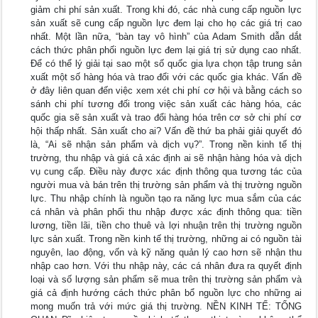
giảm chi phí sản xuất. Trong khi đó, các nhà cung cấp nguồn lực
sản xuất sẽ cung cấp nguồn lực đem lại cho họ các giá trị cao
nhất. Một lần nữa, “bàn tay vô hình” của Adam Smith dẫn dắt
cách thức phân phối nguồn lực đem lại giá trị sử dụng cao nhất.
Để có thể lý giải tại sao một số quốc gia lựa chọn tập trung sản
xuất một số hàng hóa và trao đổi với các quốc gia khác. Vấn đề
ở đây liên quan đến việc xem xét chi phí cơ hội và bằng cách so
sánh chi phí tương đối trong việc sản xuất các hàng hóa, các
quốc gia sẽ sản xuất và trao đổi hàng hóa trên cơ sở chi phí cơ
hội thấp nhất. Sản xuất cho ai? Vấn đề thứ ba phải giải quyết đó
là, “Ai sẽ nhận sản phẩm và dịch vụ?”. Trong nền kinh tế thị
trường, thu nhập và giá cả xác định ai sẽ nhận hàng hóa và dịch
vụ cung cấp. Điều này được xác định thông qua tương tác của
người mua và bán trên thị trường sản phẩm và thị trường nguồn
lực. Thu nhập chính là nguồn tạo ra năng lực mua sắm của các
cá nhân và phân phối thu nhập được xác định thông qua: tiền
lương, tiền lãi, tiền cho thuê và lợi nhuận trên thị trường nguồn
lực sản xuất. Trong nền kinh tế thị trường, những ai có nguồn tài
nguyên, lao động, vốn và kỹ năng quản lý cao hơn sẽ nhận thu
nhập cao hơn. Với thu nhập này, các cá nhân đưa ra quyết định
loại và số lượng sản phẩm sẽ mua trên thị trường sản phẩm và
giá cả định hướng cách thức phân bổ nguồn lực cho những ai
mong muốn trả với mức giá thị trường. NỀN KINH TẾ: TỔNG