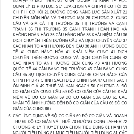
NGHIỆP 9 MÔI TRƯỜNG KINH DOANH 10 KINH TẾ HỌC
QUẢN LÝ 11 PHỤ LỤC: SỰ LỰA CHỌN VÀ CHI PHÍ CƠ HỘI 21
CHI PHÍ CƠ HỘI 21 ĐƯỜNG CONG NĂNG LỰC SẢN XUẤT 21
CHUYÊN MÔN HÓA VÀ THƯƠNG MẠI 26 CHƯƠNG 2: CUNG
CẦU VÀ GIÁ CẢ THỊ TRƯỜNG 35 THỊ TRƯỜNG VÀ CẠNH
TRANH 35 THỊ TRƯỜNG 35 CẠNH TRANH HOÀN HẢO VÀ
KHÔNG HOÀN HẢO 35 CẦU HÀNG HÓA 36 KHÁI NIỆM CẦU 36
DỊCH CHUYỂN TRÊN ĐƯỜNG CẦU VÀ DỊCH CHUYỂN CẦU 37
CÁC NHÂN TỐ ẢNH HƯỞNG ĐẾN CẦU 38 ẢNH HƯỞNG QUỐC
TẾ 41 CUNG HÀNG HÓA 41 KHÁI NIỆM CUNG 41 DỊCH
CHUYỂN TRÊN ĐƯỜNG CUNG VÀ DỊCH CHUYỂN CUNG 42
CÁC NHÂN TỐ ẢNH HƯỞNG ĐẾN CUNG 43 ẢNH HƯỞNG
QUỐC TẾ 44 CÂN BẰNG THỊ TRƯỜNG 45 CÂN BẰNG CUNG
CẦU 45 SỰ DỊCH CHUYỂN CUNG CẦU 46 CHÍNH SÁCH CỦA
CHÍNH PHỦ 47 CHÍNH SÁCH ĐIỀU CHỈNH GIÁ 47 CHÍNH SÁCH
ỔN ĐỊNH GIÁ 49 THUẾ VÀ HẠN NGẠCH 50 CHƯƠNG 3: ĐỘ
CO GIÃN CỦA CUNG CẦU 59 ĐỘ CO GIÃN CỦA CẦU 59 KHÁI
NIỆM VỀ ĐỘ CO GIÃN 59 ĐỘ CO GIÃN CỦA CẦU 61 CÁC
NHÂN TỐ ẢNH HƯỞNG ĐẾN ĐỘ CO GIÃN CỦA CẦU 66 ĐỘ CO
GIÃN CỦA CUNG 66 i
CÁC ỨNG DỤNG VỀ ĐỘ CO GIÃN 69 ĐỘ CO GIÃN VÀ DOANH
THU 69 ĐỘ CO GIÃN VÀ THUẾ 70 ĐƯỜNG CONG LAFFER 72
CHƯƠNG 4: LÝ THUYẾT LỰA CHỌN TIÊU DÙNG 81 HÀNH VI
NGƯỜI TIÊU DÙNG 81 MỤC TIÊU NGƯỜI TIÊU DÙNG 81 CÁC