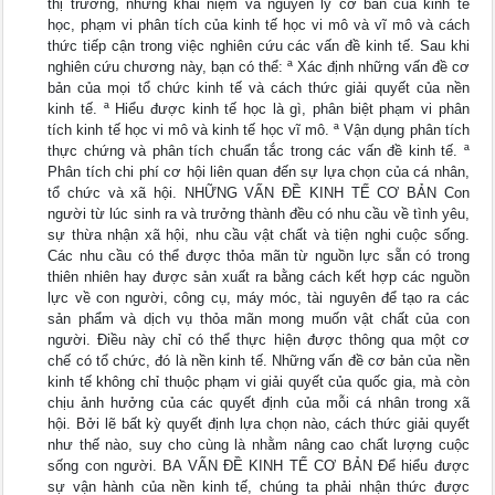
thị trường, những khái niệm và nguyên lý cơ bản của kinh tế
học, phạm vi phân tích của kinh tế học vi mô và vĩ mô và cách
thức tiếp cận trong việc nghiên cứu các vấn đề kinh tế. Sau khi
nghiên cứu chương này, bạn có thể: ª Xác định những vấn đề cơ
bản của mọi tổ chức kinh tế và cách thức giải quyết của nền
kinh tế. ª Hiểu được kinh tế học là gì, phân biệt phạm vi phân
tích kinh tế học vi mô và kinh tế học vĩ mô. ª Vận dụng phân tích
thực chứng và phân tích chuẩn tắc trong các vấn đề kinh tế. ª
Phân tích chi phí cơ hội liên quan đến sự lựa chọn của cá nhân,
tổ chức và xã hội. NHỮNG VẤN ĐỀ KINH TẾ CƠ BẢN Con
người từ lúc sinh ra và trưởng thành đều có nhu cầu về tình yêu,
sự thừa nhận xã hội, nhu cầu vật chất và tiện nghi cuộc sống.
Các nhu cầu có thể được thỏa mãn từ nguồn lực sẵn có trong
thiên nhiên hay được sản xuất ra bằng cách kết hợp các nguồn
lực về con người, công cụ, máy móc, tài nguyên để tạo ra các
sản phẩm và dịch vụ thỏa mãn mong muốn vật chất của con
người. Điều này chỉ có thể thực hiện được thông qua một cơ
chế có tổ chức, đó là nền kinh tế. Những vấn đề cơ bản của nền
kinh tế không chỉ thuộc phạm vi giải quyết của quốc gia, mà còn
chịu ảnh hưởng của các quyết định của mỗi cá nhân trong xã
hội. Bởi lẽ bất kỳ quyết định lựa chọn nào, cách thức giải quyết
như thế nào, suy cho cùng là nhằm nâng cao chất lượng cuộc
sống con người. BA VẤN ĐỀ KINH TẾ CƠ BẢN Để hiểu được
sự vận hành của nền kinh tế, chúng ta phải nhận thức được