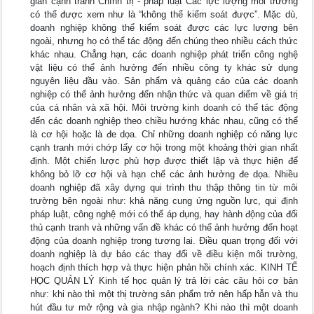
gian cạnh tranh Chính trị - pháp luật Các lực lượng môi trường
có thể được xem như là “không thể kiểm soát được”. Mặc dù,
doanh nghiệp không thể kiểm soát được các lực lượng bên
ngoài, nhưng họ có thể tác động đến chúng theo nhiều cách thức
khác nhau. Chẳng hạn, các doanh nghiệp phát triển công nghệ
vật liệu có thể ảnh hưởng đến nhiều công ty khác sử dụng
nguyên liệu đầu vào. Sản phẩm và quảng cáo của các doanh
nghiệp có thể ảnh hưởng đến nhận thức và quan điểm về giá trị
của cá nhân và xã hội. Môi trường kinh doanh có thể tác động
đến các doanh nghiệp theo chiều hướng khác nhau, cũng có thể
là cơ hội hoặc là đe dọa. Chỉ những doanh nghiệp có năng lực
cạnh tranh mới chớp lấy cơ hội trong một khoảng thời gian nhất
định. Một chiến lược phù hợp được thiết lập và thực hiện để
không bỏ lỡ cơ hội và hạn chế các ảnh hưởng đe dọa. Nhiều
doanh nghiệp đã xây dựng qui trình thu thập thông tin từ môi
trường bên ngoài như: khả năng cung ứng nguồn lực, qui định
pháp luật, công nghệ mới có thể áp dụng, hay hành động của đối
thủ cạnh tranh và những vấn đề khác có thể ảnh hưởng đến hoạt
động của doanh nghiệp trong tương lai. Điều quan trọng đối với
doanh nghiệp là dự báo các thay đổi về điều kiện môi trường,
hoạch định thích hợp và thực hiện phản hồi chính xác. KINH TẾ
HỌC QUẢN LÝ Kinh tế học quản lý trả lời các câu hỏi cơ bản
như: khi nào thì một thị trường sản phẩm trở nên hấp hẫn và thu
hút đầu tư mở rộng và gia nhập ngành? Khi nào thì một doanh