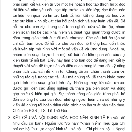
phải cam kết và kiên trì với một kế hoạch học tập thích hợp; đọc
tài liệu và nắm yêu cầu học tập trước khi đến lớp; đọc thêm các
tài liệu liên quan và tin tức kinh tế; liên kết nội dung bài học với
các sự kiện kinh tế; đặt câu hỏi phân tích và suy luận vấn đề. Để
hỗ trợ cho bạn đọc trong quá trình nghiên cứu và ôn tập, nhóm
biên soạn liệt kê các khái niệm và thuật ngữ quan trọng được in
đậm trong giáo trình ở cuối mỗi chương. Các câu hỏi ôn tập và
chỉ dẫn tóm lược để hỗ trợ cho bạn đọc hệ thống hóa kiến thức
và luyện tập mô hình với một số vấn đề và ứng dụng. Ngoài ra,
nhóm biên soạn lược dịch một số bài báo liên quan đến các sự
kiện kinh tế nổi bật. Điều này làm cho bạn đọc dể dàng liên kết lý
thuyết với vấn đề thực tiễn và điều quan trọng là trao dồi kỹ năng
phân tích các vấn đề kinh tế. Chúng tôi xin chân thành cảm ơn
những tác giả trong các tài liệu mà chúng tôi đã tham khảo trong
quá trình biên soạn giáo trình này. Nhân dịp này, lời cảm ơn xin
được gởi đến các đồng nghiệp đã tham gia biên soạn và đóng
góp nhiều ý kiến quí giá. Sự thành công của giáo trình phải kể
đến sự ủng hộ của bạn đọc, những người luôn chia sẽ những ý
kiến để chúng tôi hoàn thiện giáo trình cho lần xuất bản tiếp theo.
Chủ biên PGS., TS. Lê Thế Giới
KẾT CẤU VÀ NỘI DUNG MÔN HỌC NỀN KINH TẾ Ba vấn đề
Nhu cầu cơ bản? Nguồn lực “vô hạn” “khan hiếm” Hiệu quả Chi
phí cơ hội “sự lựa chọn” kinh tế - xã hội + Chi phí cơ hội + Ngoại