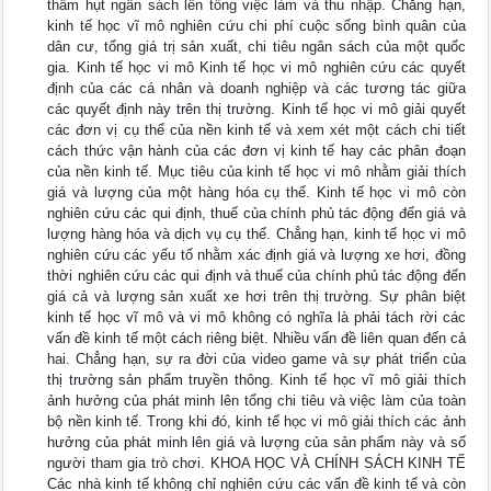
thâm hụt ngân sách lên tổng việc làm và thu nhập. Chẳng hạn,
kinh tế học vĩ mô nghiên cứu chi phí cuộc sống bình quân của
dân cư, tổng giá trị sản xuất, chi tiêu ngân sách của một quốc
gia. Kinh tế học vi mô Kinh tế học vi mô nghiên cứu các quyết
định của các cá nhân và doanh nghiệp và các tương tác giữa
các quyết định này trên thị trường. Kinh tế học vi mô giải quyết
các đơn vị cụ thể của nền kinh tế và xem xét một cách chi tiết
cách thức vận hành của các đơn vị kinh tế hay các phân đoạn
của nền kinh tế. Mục tiêu của kinh tế học vi mô nhằm giải thích
giá và lượng của một hàng hóa cụ thể. Kinh tế học vi mô còn
nghiên cứu các qui định, thuế của chính phủ tác động đến giá và
lượng hàng hóa và dịch vụ cụ thể. Chẳng hạn, kinh tế học vi mô
nghiên cứu các yếu tố nhằm xác định giá và lượng xe hơi, đồng
thời nghiên cứu các qui định và thuế của chính phủ tác động đến
giá cả và lượng sản xuất xe hơi trên thị trường. Sự phân biệt
kinh tế học vĩ mô và vi mô không có nghĩa là phải tách rời các
vấn đề kinh tế một cách riêng biệt. Nhiều vấn đề liên quan đến cả
hai. Chẳng hạn, sự ra đời của video game và sự phát triển của
thị trường sản phẩm truyền thông. Kinh tế học vĩ mô giải thích
ảnh hưởng của phát minh lên tổng chi tiêu và việc làm của toàn
bộ nền kinh tế. Trong khi đó, kinh tế học vi mô giải thích các ảnh
hưởng của phát minh lên giá và lượng của sản phẩm này và số
người tham gia trò chơi. KHOA HỌC VÀ CHÍNH SÁCH KINH TẾ
Các nhà kinh tế không chỉ nghiên cứu các vấn đề kinh tế và còn