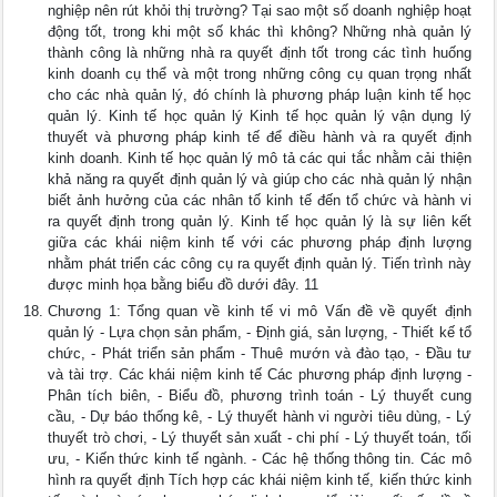
nghiệp nên rút khỏi thị trường? Tại sao một số doanh nghiệp hoạt
động tốt, trong khi một số khác thì không? Những nhà quản lý
thành công là những nhà ra quyết định tốt trong các tình huống
kinh doanh cụ thể và một trong những công cụ quan trọng nhất
cho các nhà quản lý, đó chính là phương pháp luận kinh tế học
quản lý. Kinh tế học quản lý Kinh tế học quản lý vận dụng lý
thuyết và phương pháp kinh tế để điều hành và ra quyết định
kinh doanh. Kinh tế học quản lý mô tả các qui tắc nhằm cải thiện
khả năng ra quyết định quản lý và giúp cho các nhà quản lý nhận
biết ảnh hưởng của các nhân tố kinh tế đến tổ chức và hành vi
ra quyết định trong quản lý. Kinh tế học quản lý là sự liên kết
giữa các khái niệm kinh tế với các phương pháp định lượng
nhằm phát triển các công cụ ra quyết định quản lý. Tiến trình này
được minh họa bằng biểu đồ dưới đây. 11
Chương 1: Tổng quan về kinh tế vi mô Vấn đề về quyết định
quản lý - Lựa chọn sản phẩm, - Định giá, sản lượng, - Thiết kế tổ
chức, - Phát triển sản phẩm - Thuê mướn và đào tạo, - Đầu tư
và tài trợ. Các khái niệm kinh tế Các phương pháp định lượng -
Phân tích biên, - Biểu đồ, phương trình toán - Lý thuyết cung
cầu, - Dự báo thống kê, - Lý thuyết hành vi người tiêu dùng, - Lý
thuyết trò chơi, - Lý thuyết sản xuất - chi phí - Lý thuyết toán, tối
ưu, - Kiến thức kinh tế ngành. - Các hệ thống thông tin. Các mô
hình ra quyết định Tích hợp các khái niệm kinh tế, kiến thức kinh