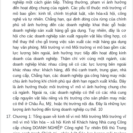
nghiệp một cách gián tiếp. Thông thường, phạm vi ảnh hưởng
đến hoạt động chung của ngành. Các yếu tố thuộc môi trường vĩ
mô bao gồm: kinh tế, chính trị-phát luật, văn hóa-xã hội, công
nghệ và tự nhiên. Chẳng hạn, qui định đóng cửa rừng của chính
phủ sẽ ảnh hưởng đến các doanh nghiệp khai thác gỗ hoặc
doanh nghiệp sản xuất hàng gỗ gia dụng. Tuy nhiên, đây là cơ
hội cho các doanh nghiệp sản xuất nguyên vật liệu tổng hợp, có
thể thay thế cho gỗ trong việc sản xuất các mặt hàng gia dụng
hay văn phòng. Môi trường vi mô Môi trường vi mô bao gồm các
lực lượng bên ngoài, ảnh hưởng trực tiếp đến hoạt động kinh
doanh của doanh nghiệp. Thậm chí với cùng một ngành, các
doanh nghiệp khác nhau cũng sẽ có các lực lượng bên ngoài
khác nhau như: khách hàng, đối thủ cạnh tranh, trung gian, nhà
cung cấp, Chẳng hạn, các doanh nghiệp gia công hàng may mặc
chịu ảnh hưởng khi chính phủ qui định hạn ngạch xuất khẩu. Đây
là ảnh hưởng thuộc môi trường vĩ mô vì ảnh hưởng chung cho
cả ngành. Ngoài ra, các doanh nghiệp có thể có các nhà cung
cấp nguyên vật liệu riêng và thị trường cho sản phẩm may mặc
có thể ở Châu Âu, Mỹ, hoặc thị trường nội địa. Đây là những lực
lượng ảnh hưởng đến từng doanh nghiệp cụ thể. 10
Chương 1: Tổng quan về kinh tế vi mô Môi trường Môi trường vĩ
mô vi mô Văn hóa – xã hội Kinh tế Khách hàng Nhà cung Công
cấp chúng DOANH NGHIỆP Công nghệ Tự nhiên Đối thủ Trung