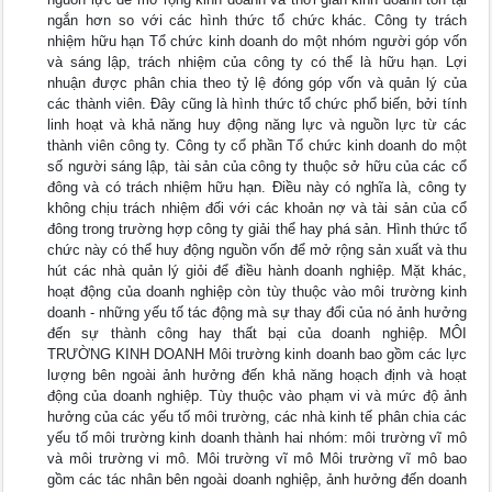
ngắn hơn so với các hình thức tổ chức khác. Công ty trách
nhiệm hữu hạn Tổ chức kinh doanh do một nhóm người góp vốn
và sáng lập, trách nhiệm của công ty có thể là hữu hạn. Lợi
nhuận được phân chia theo tỷ lệ đóng góp vốn và quản lý của
các thành viên. Đây cũng là hình thức tổ chức phổ biến, bởi tính
linh hoạt và khả năng huy động năng lực và nguồn lực từ các
thành viên công ty. Công ty cổ phần Tổ chức kinh doanh do một
số người sáng lập, tài sản của công ty thuộc sở hữu của các cổ
đông và có trách nhiệm hữu hạn. Điều này có nghĩa là, công ty
không chịu trách nhiệm đối với các khoản nợ và tài sản của cổ
đông trong trường hợp công ty giải thể hay phá sản. Hình thức tổ
chức này có thể huy động nguồn vốn để mở rộng sản xuất và thu
hút các nhà quản lý giỏi để điều hành doanh nghiệp. Mặt khác,
hoạt động của doanh nghiệp còn tùy thuộc vào môi trường kinh
doanh - những yếu tố tác động mà sự thay đổi của nó ảnh hưởng
đến sự thành công hay thất bại của doanh nghiệp. MÔI
TRƯỜNG KINH DOANH Môi trường kinh doanh bao gồm các lực
lượng bên ngoài ảnh hưởng đến khả năng hoạch định và hoạt
động của doanh nghiệp. Tùy thuộc vào phạm vi và mức độ ảnh
hưởng của các yếu tố môi trường, các nhà kinh tế phân chia các
yếu tố môi trường kinh doanh thành hai nhóm: môi trường vĩ mô
và môi trường vi mô. Môi trường vĩ mô Môi trường vĩ mô bao
gồm các tác nhân bên ngoài doanh nghiệp, ảnh hưởng đến doanh