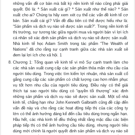
những vấn đề cơ bản mà bất kỳ nền kinh tế nào cũng phải giải
quyết. Đó là: ª Sản xuất cái gì? ª Sản xuất như thế nào? ª Sản
xuất cho ai? Chúng ta hãy xem xét cụ thể các vấn đề kinh tế cơ
bản. Sản xuất cái gì? Vấn đề đầu tiên có thể được hiểu như là:
“Sản phẩm và dịch vụ nào sẽ được sản xuất?”. Trong nền kinh tế
thị trường, sự tương tác giữa người mua và người bán vì lợi ích
cá nhân sẽ xác định sản phẩm và dịch vụ nào sẽ được sản xuất.
Nhà kinh tế học Adam Smith trong tác phẩm “The Wealth of
Nations” đã cho rằng sự cạnh tranh giữa các nhà sản xuất sẽ
đem lại lợi ích cho xã hội. 1
Chương 1: Tổng quan về kinh tế vi mô Sự cạnh tranh làm cho
các nhà sản xuất cung cấp các sản phẩm thỏa mãn nhu cầu của
người tiêu dùng. Trong việc tìm kiếm lợi nhuận, nhà sản xuất cố
gắng cung cấp các sản phẩm có chất lượng cao hơn nhằm phục
vụ tốt hơn nhu cầu của người tiêu dùng. Điều này có thể giải
thích tại sao người tiêu dùng có “quyền tối thượng” xác định
những sản phẩm và dịch vụ nào sẽ được sản xuất. Một số nhà
kinh tế, chẳng hạn như John Kenneth Galbraith cũng đề cập đến
vấn đề này và cho rằng các hoạt động tiếp thị của các công ty
lớn có thể ảnh hưởng đáng kể đến cầu tiêu dùng trong ngắn hạn.
Hầu hết, các nhà kinh tế đều thống nhất rằng mặc dầu các biện
pháp tiếp thị có thể ảnh hưởng cầu tiêu dùng, nhưng người tiêu
dùng mới chính là người quyết định sản phẩm và dịch vụ nào sẽ