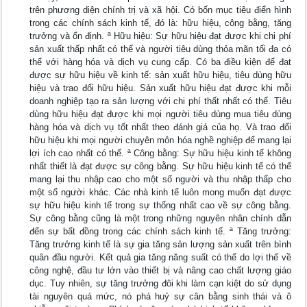
trên phương diện chính trị và xã hội. Có bốn mục tiêu điển hình
trong các chính sách kinh tế, đó là: hữu hiệu, công bằng, tăng
trưởng và ổn định. ª Hữu hiệu: Sự hữu hiệu đạt được khi chi phí
sản xuất thấp nhất có thể và người tiêu dùng thỏa mãn tối đa có
thể với hàng hóa và dịch vụ cung cấp. Có ba điều kiện để đạt
được sự hữu hiệu về kinh tế: sản xuất hữu hiệu, tiêu dùng hữu
hiệu và trao đổi hữu hiệu. Sản xuất hữu hiệu đạt được khi mỗi
doanh nghiệp tạo ra sản lượng với chi phí thất nhất có thể. Tiêu
dùng hữu hiệu đạt được khi mọi người tiêu dùng mua tiêu dùng
hàng hóa và dịch vụ tốt nhất theo đánh giá của họ. Và trao đổi
hữu hiệu khi mọi người chuyên môn hóa nghề nghiệp để mang lại
lợi ích cao nhất có thể. ª Công bằng: Sự hữu hiệu kinh tế không
nhất thiết là đạt được sự công bằng. Sự hữu hiệu kinh tế có thể
mang lại thu nhập cao cho một số người và thu nhập thấp cho
một số người khác. Các nhà kinh tế luôn mong muốn đạt được
sự hữu hiệu kinh tế trong sự thống nhất cao về sự công bằng.
Sự công bằng cũng là một trong những nguyên nhân chính dẫn
đến sự bất đồng trong các chính sách kinh tế. ª Tăng trưởng:
Tăng trưởng kinh tế là sự gia tăng sản lượng sản xuất trên bình
quân đầu người. Kết quả gia tăng năng suất có thể do lợi thế về
công nghệ, đầu tư lớn vào thiết bị và nâng cao chất lượng giáo
dục. Tuy nhiên, sự tăng trưởng đôi khi làm cạn kiệt do sử dụng
tài nguyên quá mức, nó phá huỷ sự cân bằng sinh thái và ô