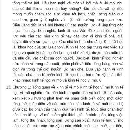
tổng thể xã hội. Liệu bạn nghĩ về một xã hội mà ở đó mọi nhu
cầu có thể được thỏa mãn hay không? Hầu hết các xã hội đều
mong muốn chăm sóc sức khỏe tốt hơn, chất lượng giáo dục
cao hơn, giảm tỷ lệ nghèo và một môi trường trong sạch hơn.
Điều đáng tiếc là xã hội không đủ các nguồn lực để đáp ứng các
mục tiêu này. Định nghĩa kinh tế học Vấn đề khan hiếm nguồn
lực yêu cầu các nền kinh tế hay các đơn vị kinh tế phải giải
quyết đối với sự lựa chọn. Các nhà kinh tế cho rằng: Kinh tế học
là “khoa học của sự lựa chọn”. Kinh tế học tập trung vào việc sử
dụng và quản lý các nguồn lực hạn chế để đạt được thỏa mãn tối
đa nhu cầu vật chất của con người. Đặc biệt, kinh tế học nghiên
cứu hành vi trong sản xuất, phân phối và tiêu dùng hàng hóa và
dịch vụ trong thế giới nguồn lực hạn chế. Dựa vào hành vi kinh
tế, các nhà kinh tế phân kinh tế học theo hai mức độ phân tích
khác nhau: kinh tế học vĩ mô và kinh tế học vi mô. 6
Chương 1: Tổng quan về kinh tế vi mô Kinh tế học vĩ mô Kinh tế
học vĩ mô nghiên cứu nền kinh tế quốc dân và kinh tế toàn cầu,
xem xét xu hướng phát triến và phân tích biến động một cách
tổng thể, toàn diện về cấu trúc của nền kinh tế và mối quan hệ
giữa các bộ phận cấu thành của nền kinh tế. Mục tiêu phân tích
của kinh tế học vĩ mô nhằm giải thích giá cả bình quân, tổng việc
làm, tổng thu nhập, tổng sản lượng sản xuất. Kinh tế học vĩ mô
còn nghiên cứu các tác động của chính phủ như thuế, chi tiêu,