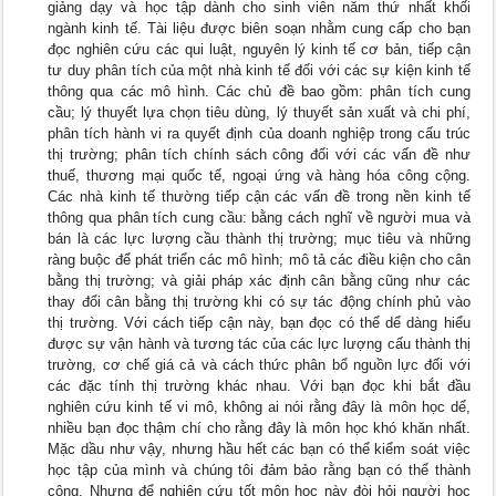
giảng dạy và học tập dành cho sinh viên năm thứ nhất khối
ngành kinh tế. Tài liệu được biên soạn nhằm cung cấp cho bạn
đọc nghiên cứu các qui luật, nguyên lý kinh tế cơ bản, tiếp cận
tư duy phân tích của một nhà kinh tế đối với các sự kiện kinh tế
thông qua các mô hình. Các chủ đề bao gồm: phân tích cung
cầu; lý thuyết lựa chọn tiêu dùng, lý thuyết sản xuất và chi phí,
phân tích hành vi ra quyết định của doanh nghiệp trong cấu trúc
thị trường; phân tích chính sách công đối với các vấn đề như
thuế, thương mại quốc tế, ngoại ứng và hàng hóa công cộng.
Các nhà kinh tế thường tiếp cận các vấn đề trong nền kinh tế
thông qua phân tích cung cầu: bằng cách nghĩ về người mua và
bán là các lực lượng cầu thành thị trường; mục tiêu và những
ràng buộc để phát triển các mô hình; mô tả các điều kiện cho cân
bằng thị trường; và giải pháp xác định cân bằng cũng như các
thay đổi cân bằng thị trường khi có sự tác động chính phủ vào
thị trường. Với cách tiếp cận này, bạn đọc có thể dể dàng hiểu
được sự vận hành và tương tác của các lực lượng cấu thành thị
trường, cơ chế giá cả và cách thức phân bổ nguồn lực đối với
các đặc tính thị trường khác nhau. Với bạn đọc khi bắt đầu
nghiên cứu kinh tế vi mô, không ai nói rằng đây là môn học dể,
nhiều bạn đọc thậm chí cho rằng đây là môn học khó khăn nhất.
Mặc dầu như vậy, nhưng hầu hết các bạn có thể kiểm soát việc
học tập của mình và chúng tôi đảm bảo rằng bạn có thể thành
công. Nhưng để nghiên cứu tốt môn học này đòi hỏi người học