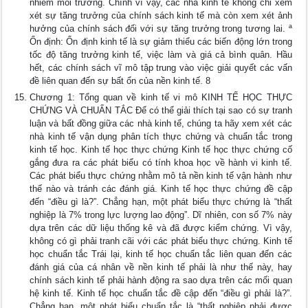
nhiễm môi trường. Chính vì vậy, các nhà kinh tế không chỉ xem
xét sự tăng trưởng của chính sách kinh tế mà còn xem xét ảnh
hưởng của chính sách đối với sự tăng trưởng trong tương lai. ª
Ổn định: Ổn định kinh tế là sự giảm thiểu các biến động lớn trong
tốc độ tăng trưởng kinh tế, việc làm và giá cả bình quân. Hầu
hết, các chính sách vĩ mô tập trung vào việc giải quyết các vấn
đề liên quan đến sự bất ổn của nền kinh tế. 8
Chương 1: Tổng quan về kinh tế vi mô KINH TẾ HỌC THỰC
CHỨNG VÀ CHUẨN TẮC Để có thể giải thích tại sao có sự tranh
luận và bất đồng giữa các nhà kinh tế, chúng ta hãy xem xét các
nhà kinh tế vận dụng phân tích thực chứng và chuẩn tắc trong
kinh tế học. Kinh tế học thực chứng Kinh tế học thực chứng cố
gắng đưa ra các phát biểu có tính khoa học về hành vi kinh tế.
Các phát biểu thực chứng nhằm mô tả nền kinh tế vận hành như
thế nào và tránh các đánh giá. Kinh tế học thực chứng đề cập
đến “điều gì là?”. Chẳng hạn, một phát biểu thực chứng là “thất
nghiệp là 7% trong lực lượng lao động”. Dĩ nhiên, con số 7% này
dựa trên các dữ liệu thống kê và đã được kiểm chứng. Vì vậy,
không có gì phải tranh cãi với các phát biểu thực chứng. Kinh tế
học chuẩn tắc Trái lại, kinh tế học chuẩn tắc liên quan đến các
đánh giá của cá nhân về nền kinh tế phải là như thế này, hay
chính sách kinh tế phải hành động ra sao dựa trên các mối quan
hệ kinh tế. Kinh tế học chuẩn tắc đề cập đến “điều gì phải là?”.
Chẳng hạn, một phát biểu chuẩn tắc là “thất nghiệp phải được