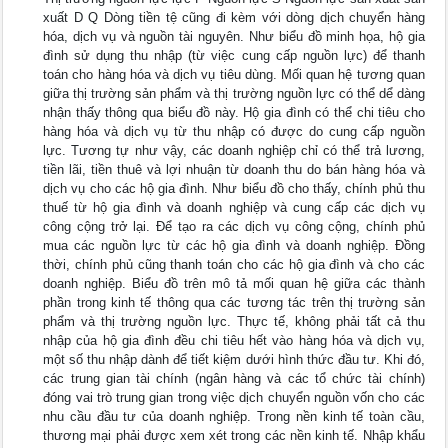
xuất D Q Dòng tiền tệ cũng đi kèm với dòng dịch chuyển hàng
hóa, dịch vụ và nguồn tài nguyên. Như biểu đồ minh họa, hộ gia
đình sử dụng thu nhập (từ việc cung cấp nguồn lực) để thanh
toán cho hàng hóa và dịch vụ tiêu dùng. Mối quan hệ tương quan
giữa thị trường sản phẩm và thị trường nguồn lực có thể dể dàng
nhận thấy thông qua biểu đồ này. Hộ gia đình có thể chi tiêu cho
hàng hóa và dịch vụ từ thu nhập có được do cung cấp nguồn
lực. Tương tự như vậy, các doanh nghiệp chỉ có thể trả lương,
tiền lãi, tiền thuê và lợi nhuận từ doanh thu do bán hàng hóa và
dịch vụ cho các hộ gia đình. Như biểu đồ cho thấy, chính phủ thu
thuế từ hộ gia đình và doanh nghiệp và cung cấp các dịch vụ
công cộng trở lại. Để tạo ra các dịch vụ công cộng, chính phủ
mua các nguồn lực từ các hộ gia đình và doanh nghiệp. Đồng
thời, chính phủ cũng thanh toán cho các hộ gia đình và cho các
doanh nghiệp. Biểu đồ trên mô tả mối quan hệ giữa các thành
phần trong kinh tế thông qua các tương tác trên thị trường sản
phẩm và thị trường nguồn lực. Thực tế, không phải tất cả thu
nhập của hộ gia đình đều chi tiêu hết vào hàng hóa và dịch vụ,
một số thu nhập dành để tiết kiệm dưới hình thức đầu tư. Khi đó,
các trung gian tài chính (ngân hàng và các tổ chức tài chính)
đóng vai trò trung gian trong việc dịch chuyển nguồn vốn cho các
nhu cầu đầu tư của doanh nghiệp. Trong nền kinh tế toàn cầu,
thương mại phải được xem xét trong các nền kinh tế. Nhập khẩu