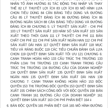
NHÂN TỐ ẢNH HƯỞNG 81 TÁC ĐỘNG THU NHẬP VÀ THAY
THẾ 82 LÝ THUYẾT LỢI ÍCH 83 LỢI ÍCH 83 MÔ HÌNH LỰA
CHỌN TIÊU DÙNG 84 CÂN BẰNG TIÊU DÙNG VÀ ĐƯỜNG
CẦU 85 LÝ THUYẾT ĐẲNG ÍCH 86 ĐƯỜNG ĐẲNG ÍCH 86
ĐƯỜNG NGÂN SÁCH 88 CÂN BẰNG TIÊU DÙNG VÀ ĐƯỜNG
ĐẲNG ÍCH 89 CHƯƠNG 5: LÝ THUYẾT SẢN XUẤT - CHI PHÍ
103 LÝ THUYẾT SẢN XUẤT 103 HÀM SỐ SẢN XUẤT 103 SẢN
XUẤT THEO THỜI GIAN 111 LÝ THUYẾT CHI PHÍ 111 BẢN
CHẤT CHI PHÍ 111 CHI PHÍ SẢN XUẤT NGẮN HẠN 112 CHI PHÍ
SẢN XUẤT DÀI HẠN 117 QUYẾT ĐỊNH SẢN XUẤT 118 MỤC
TIÊU VÀ RÀNG BUỘC 119 CÁC TIÊU CHUẨN ĐÁNH GIÁ LỰA
CHỌN 119 QUYẾT ĐỊNH SẢN XUẤT TỐI ƯU 121 CHƯƠNG 6:
CẠNH TRANH HOÀN HẢO 133 CẤU TRÚC THỊ TRƯỜNG 133
PHÂN LOẠI THỊ TRƯỜNG 133 CẠNH TRANH TRONG CẤU
TRÚC THỊ TRƯỜNG 134 ĐƯỜNG CẦU CỦA DOANH NGHIỆP
134 QUYẾT ĐỊNH SẢN XUẤT 135 QUYẾT ĐỊNH SẢN XUẤT
NGẮN HẠN 135 QUYẾT ĐỊNH SẢN XUẤT DÀI HẠN 139
CHƯƠNG 7: CẠNH TRANH KHÔNG HOÀN HẢO 153 ĐỘC
QUYỀN 153 THỊ TRƯỜNG ĐỘC QUYỀN 153 QUYẾT ĐỊNH SẢN
XUẤT 155 CHÍNH SÁCH CÔNG ĐỐI VỚI ĐỘC QUYỀN 158 BÁN
CẠNH TRANH 161 ĐƯỜNG CẦU CỦA DOANH NGHIỆP 161
QUYẾT ĐỊNH SẢN XUẤT 163 CHI PHÍ PHÂN BIỆT 164 ii
BÁN ĐỘC QUYỀN 165 PHÂN BIỆT GIÁ 165 MÔ HÌNH ĐƯỜNG