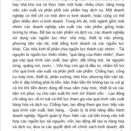
hay nhà kho mà nó thực hiện một hoặc nhiều chức năng trong
việc sản xuất và phân phối sản phẩm hay dịch vụ. Một doanh
nghiệp có thể chỉ có một đơn vị kinh doanh, hoặc cũng có thể
gồm nhiều đơn vị kinh doanh. Trong khi đó, một ngành gồm một
nhóm các doanh nghiệp sản xuất các sản phẩm giống hoặc
tương tự nhau. Để tạo ra sản phẩm và dịch vụ, các doanh nghiệp
sử dụng các nguồn lực như: nhà máy, thiết bị văn phòng,
phương tiện vận tải, mặt bằng kinh doanh và các nguồn lực
khác. Các nhà kinh tế phân chia nguồn lực thành các nhóm: - Tài
nguyên là nguồn lực thiên nhiên, “quà tặng của thiên nhiên”, tham
gia vào quá trình sản xuất, bao gồm: đất trồng trọt, tài nguyên
rừng, quặng mỏ, nước, - Vốn hay còn gọi là đầu tư, nhằm hỗ trợ
cho quá trình sản xuất và phân phối sản phẩm. Chẳng hạn, công
cụ máy móc, thiết bị, phân xưởng, nhà kho, phương tiện vận tải,
vốn ở đây không phải là tiền, bản thân tiền thì không tạo ra cái gì
cả trừ khi tiền được dùng để mua sắm máy móc, thiết bị và các
tiện ích phục vụ cho sản xuất thì mới trở thành vốn. - Lao động
chỉ năng lực về trí tuệ và thể lực tham gia vào quá trình sản xuất
hàng hóa và dịch vụ. Chẳng hạn, lao động tham gia trực tiếp vào
quá trình sản xuất, bán hàng, - Quản lý là khả năng điều hành
doanh nghiệp. Người quản lý thực hiện các cải tiến trong việc kết
hợp các nguồn lực tài nguyên, vốn, lao động để tạo ra hàng hóa
và dịch vụ; đưa ra các quyết định về chính sách kinh doanh; đổi