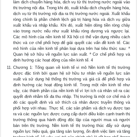
làm dịch chuyển hàng hóa, dịch vụ từ thị trường nước ngoài vào
thị trường nội địa. Trong khi đó, xuất khẩu dịch chuyển hàng hóa,
dịch vụ từ thị trường nội địa ra thị trường nước ngoài. Xuất khẩu
ròng chính là phần chênh lệch giá trị hàng hóa và dịch vụ giữa
xuất khẩu và nhập khẩu. Khi đó, xuất hiện dòng tiền ròng chảy
vào trong nước nếu như xuất khẩu ròng dương và ngược lại.
Các mô hình của nền kinh tế Xã hội có thể vận dụng nhiều cách
thức và cơ chế phối hợp để giải quyết các vấn đề kinh tế. Các
mô hình của nền kinh tế phân loại dựa trên hai tiêu thức sau: ª
Quan hệ sở hữu về nguồn lực sản xuất. ª Cơ chế phối hợp và
định hướng các hoạt động của nền kinh tế. 4
Chương 1: Tổng quan về kinh tế vi mô Nền kinh tế thị trường
được đặc tính bởi quan hệ sở hữu tư nhân về nguồn lực sản
xuất và sử dụng hệ thống thị trường và giá cả để phối hợp và
định hướng các hoạt động kinh tế. Trong một nền kinh tế như
vậy, các thành phần của nền kinh tế vì lợi ích cá nhân sẽ ra các
quyết định nhằm tối đa thu nhập. Thị trường là một cơ chế mà ở
đó các quyết định và sở thích cá nhân được truyền thông và
phối hợp với nhau. Thực tế, các sản phẩm và dịch vụ được tạo
ra và các nguồn lực được cung cấp dưới điều kiện cạnh tranh thị
trường thông qua hành động độc lập của người mua và người
bán trên thị trường. Nền kinh tế thị trường thúc đẩy sử dụng
nguồn lực hiệu quả, gia tăng sản lượng, ổn định việc làm và tăng