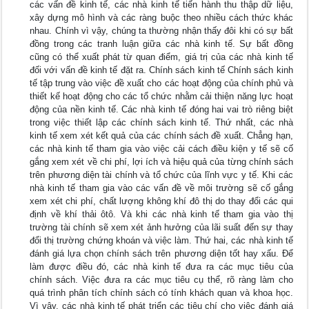
các vấn đề kinh tế, các nhà kinh tế tiến hành thu thập dữ liệu,
xây dựng mô hình và các ràng buộc theo nhiều cách thức khác
nhau. Chính vì vậy, chúng ta thường nhận thấy đôi khi có sự bất
đồng trong các tranh luận giữa các nhà kinh tế. Sự bất đồng
cũng có thể xuất phát từ quan điểm, giá trị của các nhà kinh tế
đối với vấn đề kinh tế đặt ra. Chính sách kinh tế Chính sách kinh
tế tập trung vào việc đề xuất cho các hoạt động của chính phủ và
thiết kế hoạt động cho các tổ chức nhằm cải thiện năng lực hoạt
động của nền kinh tế. Các nhà kinh tế đóng hai vai trò riêng biệt
trong việc thiết lập các chính sách kinh tế. Thứ nhất, các nhà
kinh tế xem xét kết quả của các chính sách đề xuất. Chẳng hạn,
các nhà kinh tế tham gia vào việc cải cách điều kiện y tế sẽ cố
gắng xem xét về chi phí, lợi ích và hiệu quả của từng chính sách
trên phương diện tài chính và tổ chức của lĩnh vực y tế. Khi các
nhà kinh tế tham gia vào các vấn đề về môi trường sẽ cố gắng
xem xét chi phí, chất lượng không khí đô thị do thay đổi các qui
định về khí thải ôtô. Và khi các nhà kinh tế tham gia vào thị
trường tài chính sẽ xem xét ảnh hưởng của lãi suất đến sự thay
đổi thị trường chứng khoán và việc làm. Thứ hai, các nhà kinh tế
đánh giá lựa chọn chính sách trên phương diện tốt hay xấu. Để
làm được điều đó, các nhà kinh tế đưa ra các mục tiêu của
chính sách. Việc đưa ra các mục tiêu cụ thể, rõ ràng làm cho
quá trình phân tích chính sách có tính khách quan và khoa học.
Vì vậy, các nhà kinh tế phát triển các tiêu chí cho việc đánh giá