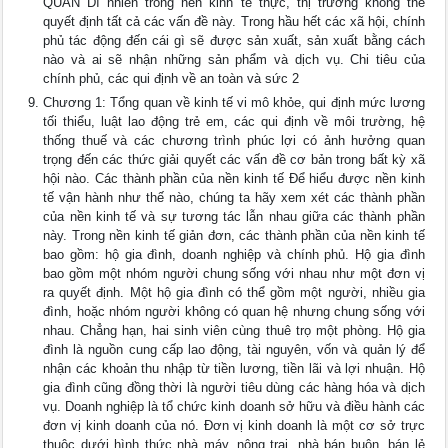
QUAN Dĩ nhiên trong nền kinh tế thực, thị trường không thể
quyết định tất cả các vấn đề này. Trong hầu hết các xã hội, chính
phủ tác động đến cái gì sẽ được sản xuất, sản xuất bằng cách
nào và ai sẽ nhận những sản phẩm và dịch vụ. Chi tiêu của
chính phủ, các qui định về an toàn và sức 2
Chương 1: Tổng quan về kinh tế vi mô khỏe, qui định mức lương
tối thiểu, luật lao động trẻ em, các qui định về môi trường, hệ
thống thuế và các chương trình phúc lợi có ảnh hưởng quan
trọng đến các thức giải quyết các vấn đề cơ bản trong bất kỳ xã
hội nào. Các thành phần của nền kinh tế Để hiểu được nền kinh
tế vận hành như thế nào, chúng ta hãy xem xét các thành phần
của nền kinh tế và sự tương tác lẫn nhau giữa các thành phần
này. Trong nền kinh tế giản đơn, các thành phần của nền kinh tế
bao gồm: hộ gia đình, doanh nghiệp và chính phủ. Hộ gia đình
bao gồm một nhóm người chung sống với nhau như một đơn vị
ra quyết định. Một hộ gia đình có thể gồm một người, nhiều gia
đình, hoặc nhóm người không có quan hệ nhưng chung sống với
nhau. Chẳng hạn, hai sinh viên cùng thuê trọ một phòng. Hộ gia
đình là nguồn cung cấp lao động, tài nguyên, vốn và quản lý để
nhận các khoản thu nhập từ tiền lương, tiền lãi và lợi nhuận. Hộ
gia đình cũng đồng thời là người tiêu dùng các hàng hóa và dịch
vụ. Doanh nghiệp là tổ chức kinh doanh sở hữu và điều hành các
đơn vị kinh doanh của nó. Đơn vị kinh doanh là một cơ sở trực
thuộc dưới hình thức nhà máy, nông trại, nhà bán buôn, bán lẻ