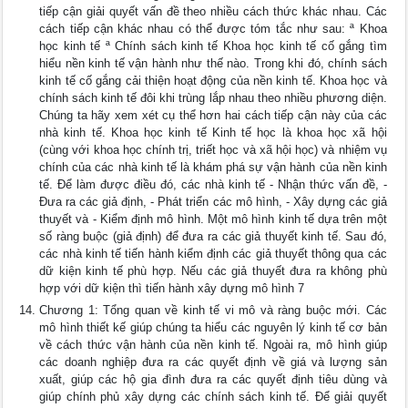
tiếp cận giải quyết vấn đề theo nhiều cách thức khác nhau. Các
cách tiếp cận khác nhau có thể được tóm tắc như sau: ª Khoa
học kinh tế ª Chính sách kinh tế Khoa học kinh tế cố gắng tìm
hiểu nền kinh tế vận hành như thế nào. Trong khi đó, chính sách
kinh tế cố gắng cải thiện hoạt động của nền kinh tế. Khoa học và
chính sách kinh tế đôi khi trùng lắp nhau theo nhiều phương diện.
Chúng ta hãy xem xét cụ thể hơn hai cách tiếp cận này của các
nhà kinh tế. Khoa học kinh tế Kinh tế học là khoa học xã hội
(cùng với khoa học chính trị, triết học và xã hội học) và nhiệm vụ
chính của các nhà kinh tế là khám phá sự vận hành của nền kinh
tế. Để làm được điều đó, các nhà kinh tế - Nhận thức vấn đề, -
Đưa ra các giả định, - Phát triển các mô hình, - Xây dựng các giả
thuyết và - Kiểm định mô hình. Một mô hình kinh tế dựa trên một
số ràng buộc (giả định) để đưa ra các giả thuyết kinh tế. Sau đó,
các nhà kinh tế tiến hành kiểm định các giả thuyết thông qua các
dữ kiện kinh tế phù hợp. Nếu các giả thuyết đưa ra không phù
hợp với dữ kiện thì tiến hành xây dựng mô hình 7
Chương 1: Tổng quan về kinh tế vi mô và ràng buộc mới. Các
mô hình thiết kế giúp chúng ta hiểu các nguyên lý kinh tế cơ bản
về cách thức vận hành của nền kinh tế. Ngoài ra, mô hình giúp
các doanh nghiệp đưa ra các quyết định về giá và lượng sản
xuất, giúp các hộ gia đình đưa ra các quyết định tiêu dùng và
giúp chính phủ xây dựng các chính sách kinh tế. Để giải quyết