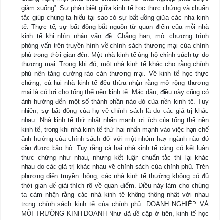
giảm xuống”. Sự phân biệt giữa kinh tế học thực chứng và chuẩn
tắc giúp chúng ta hiểu tại sao có sự bất đồng giữa các nhà kinh
tế. Thực tế, sự bất đồng bắt nguồn từ quan điểm của mỗi nhà
kinh tế khi nhìn nhận vấn đề. Chẳng hạn, một chương trình
phỏng vấn trên truyền hình về chính sách thương mại của chính
phủ trong thời gian đến. Một nhà kinh tế ủng hộ chính sách tự do
thương mại. Trong khi đó, một nhà kinh tế khác cho rằng chính
phủ nên tăng cường rào cản thương mại. Về kinh tế học thực
chứng, cả hai nhà kinh tế đều thừa nhận rằng mở rộng thương
mại là có lợi cho tổng thể nền kinh tế. Mặc dầu, điều này cũng có
ảnh hưởng đến một số thành phần nào đó của nền kinh tế. Tuy
nhiên, sự bất đồng của họ về chính sách là do các giá trị khác
nhau. Nhà kinh tế thứ nhất nhấn mạnh lợi ích của tổng thể nền
kinh tế, trong khi nhà kinh tế thứ hai nhấn mạnh vào việc hạn chế
ảnh hưởng của chính sách đối với một nhóm hay ngành nào đó
cần được bảo hộ. Tuy rằng cả hai nhà kinh tế cùng có kết luận
thực chứng như nhau, nhưng kết luận chuẩn tắc thì lại khác
nhau do các giá trị khác nhau về chính sách của chính phủ. Trên
phương diện truyền thông, các nhà kinh tế thường không có đủ
thời gian để giải thích rõ về quan điểm. Điều này làm cho chúng
ta cảm nhận rằng các nhà kinh tế không thống nhất với nhau
trong chính sách kinh tế của chính phủ. DOANH NGHIỆP VÀ
MÔI TRƯỜNG KINH DOANH Như đã đề cập ở trên, kinh tế học