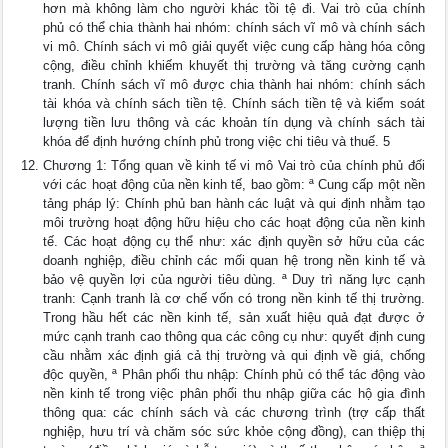
hơn mà không làm cho người khác tồi tệ đi. Vai trò của chính
phủ có thể chia thành hai nhóm: chính sách vĩ mô và chính sách
vi mô. Chính sách vi mô giải quyết việc cung cấp hàng hóa công
cộng, điều chỉnh khiếm khuyết thị trường và tăng cường cạnh
tranh. Chính sách vĩ mô được chia thành hai nhóm: chính sách
tài khóa và chính sách tiền tệ. Chính sách tiền tệ và kiểm soát
lượng tiền lưu thông và các khoản tín dụng và chính sách tài
khóa để định hướng chính phủ trong việc chi tiêu và thuế. 5
Chương 1: Tổng quan về kinh tế vi mô Vai trò của chính phủ đối
với các hoạt động của nền kinh tế, bao gồm: ª Cung cấp một nền
tảng pháp lý: Chính phủ ban hành các luật và qui định nhằm tạo
môi trường hoạt động hữu hiệu cho các hoạt động của nền kinh
tế. Các hoạt động cụ thể như: xác định quyền sở hữu của các
doanh nghiệp, điều chỉnh các mối quan hệ trong nền kinh tế và
bảo vệ quyền lợi của người tiêu dùng. ª Duy trì năng lực cạnh
tranh: Cạnh tranh là cơ chế vốn có trong nền kinh tế thị trường.
Trong hầu hết các nền kinh tế, sản xuất hiệu quả đạt được ở
mức cạnh tranh cao thông qua các công cụ như: quyết định cung
cầu nhằm xác định giá cả thị trường và qui định về giá, chống
độc quyền, ª Phân phối thu nhập: Chính phủ có thể tác động vào
nền kinh tế trong việc phân phối thu nhập giữa các hộ gia đình
thông qua: các chính sách và các chương trình (trợ cấp thất
nghiệp, hưu trí và chăm sóc sức khỏe cộng đồng), can thiệp thị