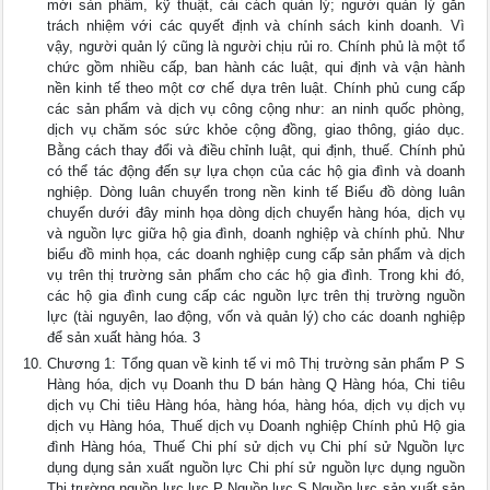
mới sản phẩm, kỹ thuật, cải cách quản lý; người quản lý gắn
trách nhiệm với các quyết định và chính sách kinh doanh. Vì
vậy, người quản lý cũng là người chịu rủi ro. Chính phủ là một tổ
chức gồm nhiều cấp, ban hành các luật, qui định và vận hành
nền kinh tế theo một cơ chế dựa trên luật. Chính phủ cung cấp
các sản phẩm và dịch vụ công cộng như: an ninh quốc phòng,
dịch vụ chăm sóc sức khỏe cộng đồng, giao thông, giáo dục.
Bằng cách thay đổi và điều chỉnh luật, qui định, thuế. Chính phủ
có thể tác động đến sự lựa chọn của các hộ gia đình và doanh
nghiệp. Dòng luân chuyển trong nền kinh tế Biểu đồ dòng luân
chuyển dưới đây minh họa dòng dịch chuyển hàng hóa, dịch vụ
và nguồn lực giữa hộ gia đình, doanh nghiệp và chính phủ. Như
biểu đồ minh họa, các doanh nghiệp cung cấp sản phẩm và dịch
vụ trên thị trường sản phẩm cho các hộ gia đình. Trong khi đó,
các hộ gia đình cung cấp các nguồn lực trên thị trường nguồn
lực (tài nguyên, lao động, vốn và quản lý) cho các doanh nghiệp
để sản xuất hàng hóa. 3
Chương 1: Tổng quan về kinh tế vi mô Thị trường sản phẩm P S
Hàng hóa, dịch vụ Doanh thu D bán hàng Q Hàng hóa, Chi tiêu
dịch vụ Chi tiêu Hàng hóa, hàng hóa, hàng hóa, dịch vụ dịch vụ
dịch vụ Hàng hóa, Thuế dịch vụ Doanh nghiệp Chính phủ Hộ gia
đình Hàng hóa, Thuế Chi phí sử dịch vụ Chi phí sử Nguồn lực
dụng dụng sản xuất nguồn lực Chi phí sử nguồn lực dụng nguồn
Thị trường nguồn lực lực P Nguồn lực S Nguồn lực sản xuất sản