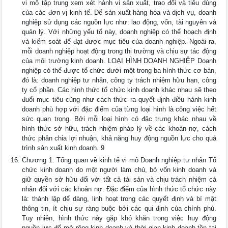
vi mô tập trung xem xét hành vi sản xuất, trao đổi và tiêu dùng
của các đơn vị kinh tế. Để sản xuất hàng hóa và dịch vụ, doanh
nghiệp sử dụng các nguồn lực như: lao động, vốn, tài nguyên và
quản lý. Với những yếu tố này, doanh nghiệp có thể hoạch định
và kiểm soát để đạt được mục tiêu của doanh nghiệp. Ngoài ra,
mỗi doanh nghiệp hoạt động trong thị trường và chịu sự tác động
của môi trường kinh doanh. LOẠI HÌNH DOANH NGHIỆP Doanh
nghiệp có thể được tổ chức dưới một trong ba hình thức cơ bản,
đó là: doanh nghiệp tư nhân, công ty trách nhiệm hữu hạn, công
ty cổ phần. Các hình thức tổ chức kinh doanh khác nhau sẽ theo
đuổi mục tiêu cũng như cách thức ra quyết định điều hành kinh
doanh phù hợp với đặc điểm của từng loại hình là công việc hết
sức quan trọng. Bởi mỗi loại hình có đặc trưng khác nhau về
hình thức sở hữu, trách nhiệm pháp lý về các khoản nợ, cách
thức phân chia lợi nhuận, khả năng huy động nguồn lực cho quá
trình sản xuất kinh doanh. 9
Chương 1: Tổng quan về kinh tế vi mô Doanh nghiệp tư nhân Tổ
chức kinh doanh do một người làm chủ, bỏ vốn kinh doanh và
giữ quyền sở hữu đối với tất cả tài sản và chịu trách nhiệm cá
nhân đối với các khoản nợ. Đặc điểm của hình thức tổ chức này
là: thành lập dể dàng, linh hoạt trong các quyết định và bí mật
thông tin, ít chịu sự ràng buộc bởi các qui định của chính phủ.
Tuy nhiên, hình thức này gặp khó khăn trong việc huy động
nguồn lực để mở rộng kinh doanh và thời gian kinh doanh tồn tại