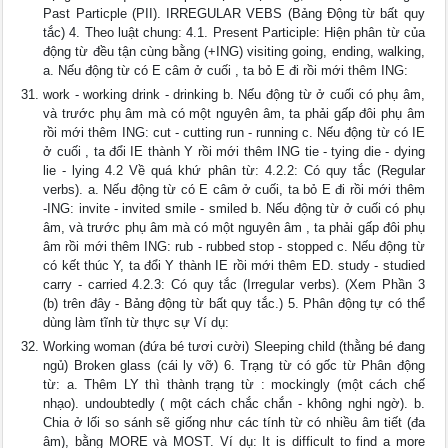
Past Particple (PII). IRREGULAR VEBS (Bảng Động từ bất quy
tắc) 4. Theo luật chung: 4.1. Present Participle: Hiện phân từ của
động từ đều tận cùng bằng (+ING) visiting going, ending, walking,
a. Nếu động từ có E câm ở cuối , ta bỏ E đi rồi mới thêm ING:
work - working drink - drinking b. Nếu động từ ở cuối có phụ âm,
và trước phụ âm mà có một nguyên âm, ta phải gấp đôi phụ âm
rồi mới thêm ING: cut - cutting run - running c. Nếu động từ có IE
ở cuối , ta đổi IE thành Y rồi mới thêm ING tie - tying die - dying
lie - lying 4.2 Về quá khứ phân từ: 4.2.2: Có quy tắc (Regular
verbs). a. Nếu động từ có E câm ở cuối, ta bỏ E đi rồi mới thêm
-ING: invite - invited smile - smiled b. Nếu động từ ở cuối có phụ
âm, và trước phụ âm mà có một nguyên âm , ta phải gấp đôi phụ
âm rồi mới thêm ING: rub - rubbed stop - stopped c. Nếu động từ
có kết thúc Y, ta đổi Y thành IE rồi mới thêm ED. study - studied
carry - carried 4.2.3: Có quy tắc (Irregular verbs). (Xem Phần 3
(b) trên đây - Bảng động từ bất quy tắc.) 5. Phân động tự có thể
dùng làm tĩnh từ thực sự Ví dụ:
Working woman (đứa bé tươi cười) Sleeping child (thằng bé đang
ngủ) Broken glass (cái ly vỡ) 6. Trạng từ có gốc từ Phân động
từ: a. Thêm LY thì thành trạng từ : mockingly (một cách chế
nhạo). undoubtedly ( một cách chắc chắn - không nghi ngờ). b.
Chia ở lối so sánh sẽ giống như các tính từ có nhiều âm tiết (đa
âm), bằng MORE và MOST. Ví dụ: It is difficult to find a more