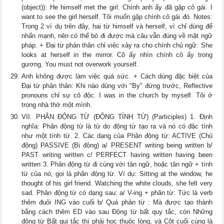
(object)): He himself met the girl. Chính anh ấy đã gặp cô gái. I
want to see the girl herself. Tôi muốn gặp chính cô gái đó. Notes:
Trong 2 ví dụ trên đây, hai từ himself và herself, vì chỉ dùng để
nhấn mạnh, nên có thể bỏ đi được mà câu vẫn đúng về mặt ngữ
pháp. + Đại từ phản thân chỉ việc xảy ra cho chính chủ ngữ: She
looks at herself in the mirror. Cô ấy nhìn chính cô ấy trong
gương. You must not overwork yourself.
Anh không được làm việc quá sức. + Cách dùng đặc biệt của
Đại từ phản thân: Khi nào dùng với "By" đứng trước, Reflective
pronouns chỉ sự cô độc. I was in the church by myself. Tôi ở
trong nhà thờ một mình.
VII. PHÂN ĐỘNG TỪ (ĐỘNG TÍNH TỪ) (Participles) 1. Định
nghĩa: Phân động từ là từ do động từ tạo ra và nó có đặc tính
như một tính từ. 2. Các dạng của Phân động từ: ACTIVE (Chủ
động) PASSIVE (Bị động) a/ PRESENT writing being written b/
PAST writing written c/ PERFECT having written having been
written 3. Phân động từ đi cùng với tân ngữ, hoặc tân ngữ + tính
từ của nó, gọi là phân động từ. Ví dụ: Sitting at the window, he
thought of his girl friend. Watching the white clouds, she felt very
sad. Phân động từ có dạng sau: a/ V-ing + phân từ: Tức là verb
thêm đuôi ING vào cuối b/ Quá phân từ : Mà được tạo thành
bằng cách thêm ED vào sau Động từ bất quy tắc, còn Những
động từ Bất qui tắc thì phải học thuộc lòng, và Cột cuối cùng là