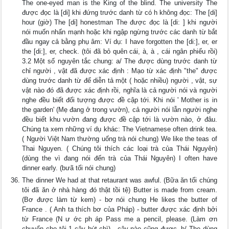
The one-eyed man is the King of the blind. The university The
được đọc là [di] khi đứng trước danh từ có h không đọc: The [di]
hour (giờ) The [di] honestman The được đọc là [di: ] khi người
nói muốn nhấn mạnh hoặc khi ngập ngừng trước các danh từ bắt
đầu ngay cả bằng phụ âm: Ví dụ: I have forgotten the [di:], er, er
the [di:], er, check. (tôi đã bỏ quên cái, à, à , cái ngân phiếu rồi)
3.2 Một số nguyên tắc chung: a/ The được dùng trước danh từ
chỉ người , vật đã được xác định : Mạo từ xác định "the" được
dùng trước danh từ để diễn tả một ( hoặc nhiều) người , vật, sự
vật nào đó đã được xác định rồi, nghĩa là cả người nói và người
nghe đều biết đối tượng được đề cập tới. Khi nói ' Mother is in
the garden' (Mẹ đang ở trong vườn), cả người nói lẫn người nghe
đều biết khu vườn đang được đề cập tới là vườn nào, ở đâu.
Chúng ta xem những ví dụ khác: The Vietnamese often drink tea.
( Người Việt Nam thường uống trà nói chung) We like the teas of
Thai Nguyen. ( Chúng tôi thích các loại trà của Thái Nguyên)
(dùng the vì đang nói đến trà của Thái Nguyên) I often have
dinner early. (bưã tối nói chung)
The dinner We had at that retaurant was awful. (Bữa ăn tối chúng
tôi đã ăn ở nhà hàng đó thật tồi tệ) Butter is made from cream.
(Bơ được làm từ kem) - bơ nói chung He likes the butter of
France . ( Anh ta thích bơ của Pháp) - butter được xác định bởi
từ France (N ư ớc ph áp Pass me a pencil, please. (Làm ơn
chuyển cho tôi 1 cây bút chì) - cây nào cũng được. b/ The dùng