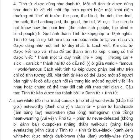
4. Tính từ được dùng như danh từ. Một số tính từ được dùng
như danh từ để chỉ một tập hợp người hoặc một khái niệm
thường có "the" di trước. the poor, the blind, the rich, the deaf,
the sick, the handicapped, the good, the old; Ví dụ : The rich do
not know how the poor live. (the rich= rich people, the blind =
blind people) 5. Sự hành thành Tính từ kép/ghép. a. Định nghĩa:
Tính từ kép là sự kết hợp của hai hoặc nhiều từ lại với nhau và
được dùng như một tính từ duy nhất. b. Cách viết: Khi các từ
được kết hợp với nhau để tạo thành tính từ kép, chúng có thể
được viết: * thành một từ duy nhất: life + long = lifelong car +
sick = carsick * thành hai từ có dấu nối (-) ở giữa world + famous
= world-famous Cách viết tính từ kép được phân loại như trên
chỉ có tính tương đối. Một tính từ kép có thể được một số người
bản ngữ viết có dấu gạch nối (-) trong lúc một số người viết liền
nhau hoặc chúng có thể thay đổi cáh viết theo thời gian c. Cấu
tạo: Tính từ kép được tạo thành bởi: v Danh từ + tính từ:
snow-white (đỏ như máu) carsick (nhớ nhà) world-wide (khắp thế
giới) noteworthy (đánh chú ý) v Danh từ + phân từ handmade
(làm bằng tay) hearbroken (đau lòng) homegorwn (nhà trồng)
heart-warming (vui vẻ) v Phó từ + phân từ never-defeated (không
bị đánh bại) outspoken (thẳng thắn) well-built (tráng kiện)
everlasting (vĩnh cửu) v Tính từ + tính từ blue-black (xanh đen)
white-hot (cực nóng) dark-brown (nâu đậm) worldly-wise (từng