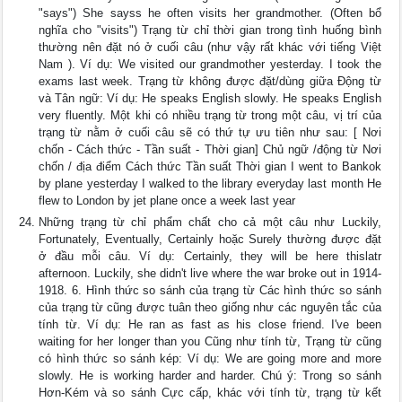
"says") She sayss he often visits her grandmother. (Often bổ
nghĩa cho "visits") Trạng từ chỉ thời gian trong tình huống bình
thường nên đặt nó ở cuối câu (như vậy rất khác với tiếng Việt
Nam ). Ví dụ: We visited our grandmother yesterday. I took the
exams last week. Trạng từ không được đặt/dùng giữa Động từ
và Tân ngữ: Ví dụ: He speaks English slowly. He speaks English
very fluently. Một khi có nhiều trạng từ trong một câu, vị trí của
trạng từ nằm ở cuối câu sẽ có thứ tự ưu tiên như sau: [ Nơi
chốn - Cách thức - Tần suất - Thời gian] Chủ ngữ /động từ Nơi
chốn / địa điểm Cách thức Tần suất Thời gian I went to Bankok
by plane yesterday I walked to the library everyday last month He
flew to London by jet plane once a week last year
Những trạng từ chỉ phẩm chất cho cả một câu như Luckily,
Fortunately, Eventually, Certainly hoặc Surely thường được đặt
ở đầu mỗi câu. Ví dụ: Certainly, they will be here thislatr
afternoon. Luckily, she didn't live where the war broke out in 1914-
1918. 6. Hình thức so sánh của trạng từ Các hình thức so sánh
của trạng từ cũng được tuân theo giống như các nguyên tắc của
tính từ. Ví dụ: He ran as fast as his close friend. I've been
waiting for her longer than you Cũng như tính từ, Trạng từ cũng
có hình thức so sánh kép: Ví dụ: We are going more and more
slowly. He is working harder and harder. Chú ý: Trong so sánh
Hơn-Kém và so sánh Cực cấp, khác với tính từ, trạng từ kết