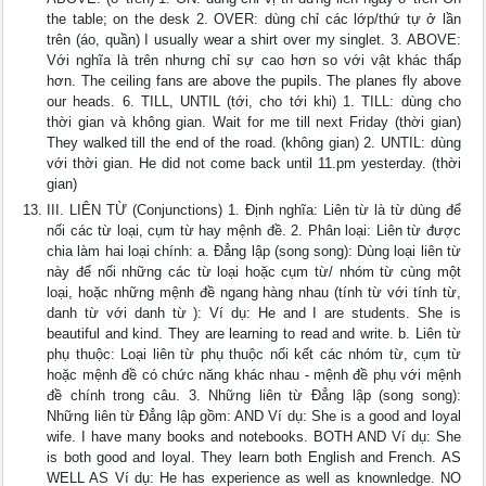
the table; on the desk 2. OVER: dùng chỉ các lớp/thứ tự ở lần
trên (áo, quần) I usually wear a shirt over my singlet. 3. ABOVE:
Với nghĩa là trên nhưng chỉ sự cao hơn so với vật khác thấp
hơn. The ceiling fans are above the pupils. The planes fly above
our heads. 6. TILL, UNTIL (tới, cho tới khi) 1. TILL: dùng cho
thời gian và không gian. Wait for me till next Friday (thời gian)
They walked till the end of the road. (không gian) 2. UNTIL: dùng
với thời gian. He did not come back until 11.pm yesterday. (thời
gian)
III. LIÊN TỪ (Conjunctions) 1. Định nghĩa: Liên từ là từ dùng để
nối các từ loại, cụm từ hay mệnh đề. 2. Phân loại: Liên từ được
chia làm hai loại chính: a. Đẳng lập (song song): Dùng loại liên từ
này để nối những các từ loại hoặc cụm từ/ nhóm từ cùng một
loại, hoặc những mệnh đề ngang hàng nhau (tính từ với tính từ,
danh từ với danh từ ): Ví dụ: He and I are students. She is
beautiful and kind. They are learning to read and write. b. Liên từ
phụ thuộc: Loại liên từ phụ thuộc nối kết các nhóm từ, cụm từ
hoặc mệnh đề có chức năng khác nhau - mệnh đề phụ với mệnh
đề chính trong câu. 3. Những liên từ Đẳng lập (song song):
Những liên từ Đẳng lập gồm: AND Ví dụ: She is a good and loyal
wife. I have many books and notebooks. BOTH AND Ví dụ: She
is both good and loyal. They learn both English and French. AS
WELL AS Ví dụ: He has experience as well as knownledge. NO