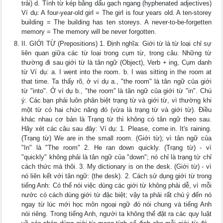
trải) d. Tính từ kép bằng dấu gạch ngang (hyphenated adjectives)
Ví dụ: A four-year-old girl = The girl is four years old. A ten-storey
building = The building has ten storeys. A never-to-be-forgetten
memory = The memory will be never forgotten.
II. GIỚI TỪ (Prepositions) 1. Định nghĩa: Giới từ là từ loại chỉ sự
liên quan giữa các từ loại trong cụm từ, trong câu. Những từ
thường đi sau giới từ là tân ngữ (Object), Verb + ing, Cụm danh
từ Ví dụ: a. I went into the room. b. I was sitting in the room at
that time. Ta thấy rõ, ở ví dụ a., "the room" là tân ngữ của giới
từ "into". Ở ví dụ b., "the room" là tân ngữ của giới từ "in". Chú
ý: Các bạn phải luôn phân biệt trạng từ và giới từ, vì thường khi
một từ có hai chức năng đó (vừa là trạng từ và giới từ). Điều
khác nhau cơ bản là Trạng từ thì không có tân ngữ theo sau.
Hãy xét các câu sau đây: Ví dụ: 1. Please, come in. It's raining.
(Trạng từ) We are in the small room. (Giới từ); vì tân ngữ của
"In" là "The room" 2. He ran down quickly. (Trạng từ) - vì
"quickly" không phải là tân ngữ của "down"; nó chỉ là trạng từ chỉ
cách thức mà thôi. 3. My dictionary is on the desk. (Giới từ) - vì
nó liên kết với tân ngữ: (the desk). 2. Cách sử dụng giới từ trong
tiếng Anh: Có thể nói việc dùng các giới từ không phải dễ, vì mỗi
nước có cách dùng giới từ đặc biệt; vậy ta phải rất chú ý đến nó
ngay từ lúc mới học môn ngoại ngữ đó nói chung và tiếng Anh
nói riêng. Trong tiếng Anh, người ta không thể đặt ra các quy luật