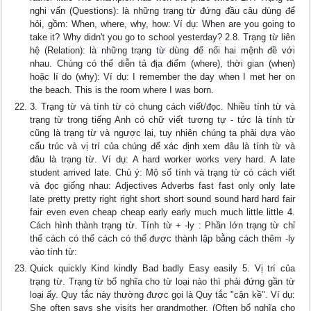
nghi vấn (Questions): là những trạng từ đứng đầu câu dùng để
hỏi, gồm: When, where, why, how: Ví dụ: When are you going to
take it? Why didn't you go to school yesterday? 2.8. Trạng từ liên
hệ (Relation): là những trạng từ dùng để nối hai mệnh đề với
nhau. Chúng có thể diễn tả địa điểm (where), thời gian (when)
hoặc lí do (why): Ví dụ: I remember the day when I met her on
the beach. This is the room where I was born.
3. Trạng từ và tính từ có chung cách viết/đọc. Nhiều tính từ và
trạng từ trong tiếng Anh có chữ viết tương tự - tức là tính từ
cũng là trạng từ và ngược lại, tuy nhiên chúng ta phải dựa vào
cấu trúc và vị trí của chúng để xác định xem đâu là tính từ và
đâu là trạng từ. Ví dụ: A hard worker works very hard. A late
student arrived late. Chú ý: Mộ số tính và trạng từ có cách viết
và đọc giống nhau: Adjectives Adverbs fast fast only only late
late pretty pretty right right short short sound sound hard hard fair
fair even even cheap cheap early early much much little little 4.
Cách hình thành trạng từ. Tính từ + -ly : Phần lớn trạng từ chỉ
thể cách có thể cách có thể được thành lập bằng cách thêm -ly
vào tính từ:
Quick quickly Kind kindly Bad badly Easy easily 5. Vị trí của
trạng từ. Trạng từ bổ nghĩa cho từ loại nào thì phải đứng gần từ
loại ấy. Quy tắc này thường được gọi là Quy tắc "cận kề". Ví dụ:
She often says she visits her grandmother. (Often bổ nghĩa cho