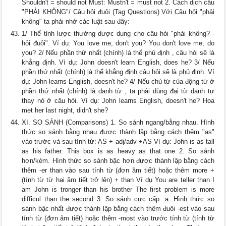
Shouldn't = should not Must: Mustn't = must not 2. Cách dịch câu
"PHẢI KHÔNG"/ Câu hỏi đuôi (Tag Questions) Với Câu hỏi "phải
không" ta phải nhớ các luật sau đây:
1/ Thể tỉnh lược thường dược dung cho câu hỏi "phải không? -
hỏi đuôi". Ví dụ: You love me, don't you? You don't love me, do
you? 2/ Nếu phần thứ nhất (chính) là thể phủ định , câu hỏi sẽ là
khẳng định. Ví dụ: John doesn't learn English, does he? 3/ Nếu
phần thứ nhất (chính) là thể khẳng định câu hỏi sẽ là phủ định. Ví
dụ: John learns English, doesn't he? 4/ Nếu chủ từ của động từ ở
phần thứ nhất (chính) là danh từ , ta phải dùng đại từ danh tự
thay nó ở câu hỏi. Ví dụ: John learns English, doesn't he? Hoa
met her last night, didn't she?
XI. SO SÁNH (Comparisons) 1. So sánh ngang/bằng nhau. Hình
thức so sánh bằng nhau được thành lập bằng cách thêm "as"
vào trước và sau tính từ: AS + adj/adv +AS Ví dụ: John is as tall
as his father. This box is as heavy as that one 2. So sánh
hơn/kém. Hình thức so sánh bậc hơn được thành lập bằng cách
thêm -er than vào sau tính từ (đơn âm tiết) hoặc thêm more +
(tính từ từ hai âm tiết trở lên) + than Ví dụ You are teller than I
am John is tronger than his brother The first problem is more
difficul than the second 3. So sánh cực cấp. a. Hình thức so
sánh bậc nhất được thành lập bằng cách thêm đuôi -est vào sau
tính từ (đơn âm tiết) hoặc thêm -most vào trước tính từ (tính từ