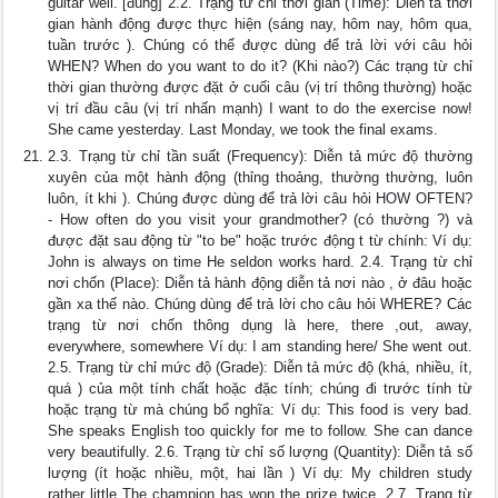
guitar well. [đúng] 2.2. Trạng từ chỉ thời gian (Time): Diễn tả thời
gian hành động được thực hiện (sáng nay, hôm nay, hôm qua,
tuần trước ). Chúng có thể được dùng để trả lời với câu hỏi
WHEN? When do you want to do it? (Khi nào?) Các trạng từ chỉ
thời gian thường được đặt ở cuối câu (vị trí thông thường) hoặc
vị trí đầu câu (vị trí nhấn mạnh) I want to do the exercise now!
She came yesterday. Last Monday, we took the final exams.
2.3. Trạng từ chỉ tần suất (Frequency): Diễn tả mức độ thường
xuyên của một hành động (thỉng thoảng, thường thường, luôn
luôn, ít khi ). Chúng được dùng để trả lời câu hỏi HOW OFTEN?
- How often do you visit your grandmother? (có thường ?) và
được đặt sau động từ "to be" hoặc trước động t từ chính: Ví dụ:
John is always on time He seldon works hard. 2.4. Trạng từ chỉ
nơi chốn (Place): Diễn tả hành động diễn tả nơi nào , ở đâu hoặc
gần xa thế nào. Chúng dùng để trả lời cho câu hỏi WHERE? Các
trạng từ nơi chốn thông dụng là here, there ,out, away,
everywhere, somewhere Ví dụ: I am standing here/ She went out.
2.5. Trạng từ chỉ mức độ (Grade): Diễn tả mức độ (khá, nhiều, ít,
quá ) của một tính chất hoặc đặc tính; chúng đi trước tính từ
hoặc trạng từ mà chúng bổ nghĩa: Ví dụ: This food is very bad.
She speaks English too quickly for me to follow. She can dance
very beautifully. 2.6. Trạng từ chỉ số lượng (Quantity): Diễn tả số
lượng (ít hoặc nhiều, một, hai lần ) Ví dụ: My children study
rather little The champion has won the prize twice. 2.7. Trạng từ