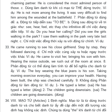
charming partner. He is considered the most admired person of
those. c. Dùng làm danh từ khi có mạo từ THE đứng trước. Ví
dụ: He is not more among the living. It was very difficult to find
him among the wounded at the battlefield. 7. Phân động từ dùng
để: a. Động từ tiếp diễn sau "TO BE". b. Dùng sau động từ về tri
giác như: see, hear, feel, etc thay cho infinitive để chỉ việc đang
diễn tiếp. Ví dụ: Do you hear her calling? Did you see the girls
walking in the park? I saw them walking in the park very late last
night. c. Chỉ một việc đồng thời xảy ra với động từ chính: Ví dụ:
He came running to see his close girlfriend. Step by step, they
followed dancing. d. Chỉ một việc cùng xảy ra hoặc ngay trước
việc khác Ví dụ: He came to visit her, bringing his son with him.
Hearing the noise outside, we rush out of the room at once. 8.
Phân động từ có thể dùng làm tính từ để bổ nghĩa cho danh từ
ấy. Ví dụ: The boy wearing the blue jeans is his son. Taking
morning exercise everyday, you can improve your health. Having
been built, the ship was checked carefully. 9. Không dùng Phân
động từ làm động từ: Ví dụ: 1- He typed a letter. (sai) He has
typed a letter. (đúng) 2- The children going downstairs. (sai) The
children are going downstairs. (đúng)
VIII. MẠO TỪ (Articles) 1 Định nghĩa: Mạo từ là từ dùng trước
danh từ và cho biết danh từ ấy đề cập đến một đối tượng xác
định hay không xác định. Chúng ta dùng "the" khi danh từ chỉ đối