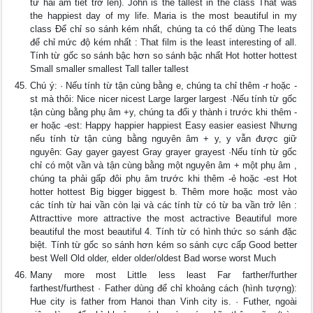
từ hai âm tiết trở lên). John is the tallest in the class That was
the happiest day of my life. Maria is the most beautiful in my
class Để chỉ so sánh kém nhất, chúng ta có thể dùng The leats
để chỉ mức độ kém nhất : That film is the least interesting of all.
Tính từ gốc so sánh bậc hơn so sánh bậc nhất Hot hotter hottest
Small smaller smallest Tall taller tallest
Chú ý: · Nếu tính từ tận cùng bằng e, chúng ta chỉ thêm -r hoặc -
st mà thôi: Nice nicer nicest Large larger largest ·Nếu tính từ gốc
tận cùng bằng phụ âm +y, chúng ta đổi y thành i trước khi thêm -
er hoặc -est: Happy happier happiest Easy easier easiest Nhưng
nếu tính từ tận cùng bằng nguyên âm + y, y vẫn được giữ
nguyên: Gay gayer gayest Gray grayer grayest ·Nếu tính từ gốc
chỉ có một vần và tận cùng bằng một nguyên âm + một phụ âm ,
chúng ta phải gấp đôi phụ âm trước khi thêm -ẻ hoặc -est Hot
hotter hottest Big bigger biggest b. Thêm more hoặc most vào
các tính từ hai vần còn lại và các tính từ có từ ba vần trở lên :
Attracttive more attractive the most actractive Beautiful more
beautiful the most beautiful 4. Tính từ có hình thức so sánh đặc
biệt. Tính từ gốc so sánh hơn kém so sánh cực cấp Good better
best Well Old older, elder older/oldest Bad worse worst Much
Many more most Little less least Far farther/further
farthest/furthest · Father dùng để chỉ khoảng cách (hình tượng):
Hue city is father from Hanoi than Vinh city is. · Futher, ngoài