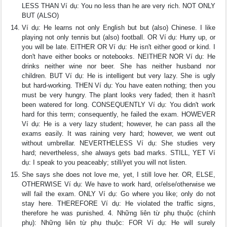
LESS THAN Ví dụ: You no less than he are very rich. NOT ONLY
BUT (ALSO)
Ví dụ: He learns not only English but but (also) Chinese. I like
playing not only tennis but (also) football. OR Ví dụ: Hurry up, or
you will be late. EITHER OR Ví dụ: He isn't either good or kind. I
don't have either books or notebooks. NEITHER NOR Ví dụ: He
drinks neither wine nor beer. She has neither husband nor
children. BUT Ví dụ: He is intelligent but very lazy. She is ugly
but hard-working. THEN Ví dụ: You have eaten nothing; then you
must be very hungry. The plant looks very faded; then it hasn't
been watered for long. CONSEQUENTLY Ví dụ: You didn't work
hard for this term; consequently, he failed the exam. HOWEVER
Ví dụ: He is a very lazy student; however, he can pass all the
exams easily. It was raining very hard; however, we went out
without umbrellar. NEVERTHELESS Ví dụ: She studies very
hard; nevertheless, she always gets bad marks. STILL, YET Ví
dụ: I speak to you peaceably; still/yet you will not listen.
She says she does not love me, yet, I still love her. OR, ELSE,
OTHERWISE Ví dụ: We have to work hard, or/else/otherwise we
will fail the exam. ONLY Ví dụ: Go where you like; only do not
stay here. THEREFORE Ví dụ: He violated the traffic signs,
therefore he was punished. 4. Những liên từ phụ thuộc (chính
phụ): Những liên từ phụ thuộc: FOR Ví dụ: He will surely