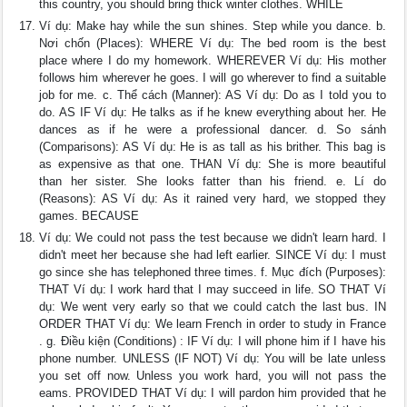
this country, you should bring thick winter clothes. WHILE
Ví dụ: Make hay while the sun shines. Step while you dance. b.
Nơi chốn (Places): WHERE Ví dụ: The bed room is the best
place where I do my homework. WHEREVER Ví dụ: His mother
follows him wherever he goes. I will go wherever to find a suitable
job for me. c. Thể cách (Manner): AS Ví dụ: Do as I told you to
do. AS IF Ví dụ: He talks as if he knew everything about her. He
dances as if he were a professional dancer. d. So sánh
(Comparisons): AS Ví dụ: He is as tall as his brither. This bag is
as expensive as that one. THAN Ví dụ: She is more beautiful
than her sister. She looks fatter than his friend. e. Lí do
(Reasons): AS Ví dụ: As it rained very hard, we stopped they
games. BECAUSE
Ví dụ: We could not pass the test because we didn't learn hard. I
didn't meet her because she had left earlier. SINCE Ví dụ: I must
go since she has telephoned three times. f. Mục đích (Purposes):
THAT Ví dụ: I work hard that I may succeed in life. SO THAT Ví
dụ: We went very early so that we could catch the last bus. IN
ORDER THAT Ví dụ: We learn French in order to study in France
. g. Điều kiện (Conditions) : IF Ví dụ: I will phone him if I have his
phone number. UNLESS (IF NOT) Ví dụ: You will be late unless
you set off now. Unless you work hard, you will not pass the
eams. PROVIDED THAT Ví dụ: I will pardon him provided that he