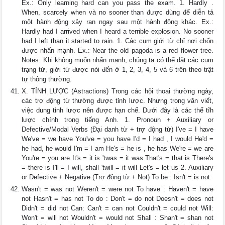
Ex.: Only learning hard can you pass the exam. 1. Hardly .
When, scarcely when và no sooner than được dùng để diễn tả
một hành động xảy ran ngay sau một hành động khác. Ex.:
Hardly had I arrived when I heard a terrible explosion. No sooner
had I left than it started to rain. 1. Các cụm giới từ chỉ nơi chốn
được nhấn mạnh. Ex.: Near the old pagoda is a red flower tree.
Notes: Khi không muốn nhấn mạnh, chúng ta có thể dặt các cụm
trạng từ, giới từ được nói đến ở 1, 2, 3, 4, 5 và 6 trên theo trật
tự thông thường.
X. TỈNH LƯỢC (Astractions) Trong các hội thoại thường ngày,
các trợ động từ thường được tỉnh lược. Nhưng trong văn viết,
việc dung tỉnh lược nên được hạn chế. Dưới đây là các thể tĩh
lược chính trong tiếng Anh. 1. Pronoun + Auxiliary or
Defective/Modal Verbs (Đại danh từ + trợ động từ) I've = I have
We've = we have You've = you have I'd = I had , I would He'd =
he had, he would I'm = I am He's = he is , he has We're = we are
You're = you are It's = it is 'twas = it was That's = that is There's
= there is I'll = I will, shall 'twill = it will Let's = let us 2. Auxiliary
or Defective + Negative (Trợ động từ + Not) To be : Isn't = is not
Wasn't = was not Weren't = were not To have : Haven't = have
not Hasn't = has not To do : Don't = do not Doesn't = does not
Didn't = did not Can: Can't = can not Couldn't = could not Will:
Won't = will not Wouldn't = would not Shall : Shan't = shan not