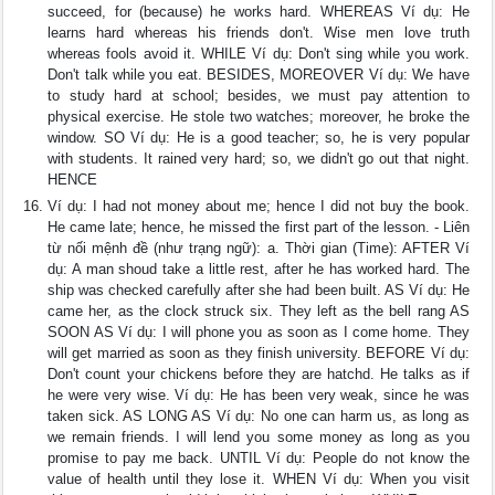
succeed, for (because) he works hard. WHEREAS Ví dụ: He
learns hard whereas his friends don't. Wise men love truth
whereas fools avoid it. WHILE Ví dụ: Don't sing while you work.
Don't talk while you eat. BESIDES, MOREOVER Ví dụ: We have
to study hard at school; besides, we must pay attention to
physical exercise. He stole two watches; moreover, he broke the
window. SO Ví dụ: He is a good teacher; so, he is very popular
with students. It rained very hard; so, we didn't go out that night.
HENCE
Ví dụ: I had not money about me; hence I did not buy the book.
He came late; hence, he missed the first part of the lesson. - Liên
từ nối mệnh đề (như trạng ngữ): a. Thời gian (Time): AFTER Ví
dụ: A man shoud take a little rest, after he has worked hard. The
ship was checked carefully after she had been built. AS Ví dụ: He
came her, as the clock struck six. They left as the bell rang AS
SOON AS Ví dụ: I will phone you as soon as I come home. They
will get married as soon as they finish university. BEFORE Ví dụ:
Don't count your chickens before they are hatchd. He talks as if
he were very wise. Ví dụ: He has been very weak, since he was
taken sick. AS LONG AS Ví dụ: No one can harm us, as long as
we remain friends. I will lend you some money as long as you
promise to pay me back. UNTIL Ví dụ: People do not know the
value of health until they lose it. WHEN Ví dụ: When you visit