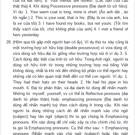
của tôi đắt lắm). b. Your friends are honest. (Các bạn của cậu
thật thà) 4. Khi dùng Possessive pronouns (Đại danh từ sở hữu):
Ví dụ: 1. Your warm coat is long, mine is short. (Áo anh dài , áo
tôi ngắn ) 2. This is your seat, that is his. (Đây là xe của anh, kia
là xe của tôi) 3. I have found my books, but not yours. (Tôi tìm
thấy sách của tôi, chứ không phải của anh) 4. I met a friend of
hers yesterday.
(Hôm qua tôi gặp một người bạn cô ấy). Ví dụ thứ tư này cũng là
một trường hợp sở hữu kép (double possessive) vì vừa dùng of,
vừa dùng sở hữu đại từ giống như trường hợp nói ở ví dụ 3. 5.
Cách dùng đặc biệt của tính từ sở hữu: Trong Anh ngữ, người ta
dùng sở hữu tính từ trong những trường hợp mà tiếng Việt
không dùng, nhất là khi nói đến những bộ phận cơ thể người hay
những vật có liên quan mật thiết đến cơ thể con người. Ví dụ: 1.
They had their hats on their heads 2. He had his pipe in his
mouth. 6. Đại từ phản thân, và đại danh từ dùng để nhấn mạnh:
Những từ: myself, yourself, vv có thể là Reflective pronouns (đại
danh từ phản thân) hoặc emphasizing pronouns (Đại danh từ
dùng để nhấn mạnh) tuỳ theo cách dùng ở trong câu. Khi nào
người ta dùng những cách đó để nhấn mạnh vào chủ ngữ
(subject) hay tân ngữ (object) thì ta gọi chúng là Emphasizing
pronouns. Khi nào dùng để chỉ việc xảy ra cho chính chủ từ, thì
ta gọi là Emphasizing pronouns. Cụ thể như sau: + Emphasizing
pronouns (Nhấn mạnh vào chủ ngữ (subject) hoặc tân ngữ