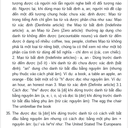
tượng được cả người nói lẫn người nghe biết rõ đối tượng nào
đó. Ngược lại, khi dùng mạo từ bất định a, an; người nói đề cập
đến một đối tượng chung hoặc chưa xác định được: Mạo từ
trong tiếng Anh chỉ gồm ba từ và được phân chia như sau: Mạo
từ xác định (Denfinite article): the Maọ từ bất định (Indefinite
article): a, an Maọ từ Zero (Zero article): thường áp dụng cho
danh từ không đếm được (uncountable nouns) và danh từ đếm
được ở dạng số nhiều: coffee, tea; people, clothes Mạo từ không
phải là một loại từ riêng biệt, chúng ta có thể xem nó như một bộ
phận của tính từ dùng để bổ nghĩa - chỉ đơn vị (cái, con chiếc).
2. Mạo từ bất định (Indefinite articles) - a, an - Dùng trước danh
từ đếm được (số ít) - khi danh từ đó chưa được xác định (bất
định). "an" dung cho danh từ bắt đầu bằng nguyên âm (nhưng
phụ thuộc vào cách phát âm). Ví dụ: a book, a table an apple, an
orange - Đặc biệt một số từ "h" được đọc như nguyên âm. Ví dụ:
an hour, an honest man 3. Mạo từ xác định (Definite article) 3.1
Cách đọc: "the" được đọc là [di] khi đứng trước danh từ bắt đầu
bằng nguyên âm (a, e, i, o, u) và đọc là (dơ) khi đứng trước danh
từ bắt đầu bằng phụ âm (trừ các nguyên âm): The egg the chair
The umbrellae the book
The được đọc là [dơ] khi đứng trước danh từ có cách viết bắt
đầu bằng nguyên âm nhưng có cách đọc bằng một phụ âm +
nguyên âm: /ju:/ và /w^n/ như: The United Stated The Europeans