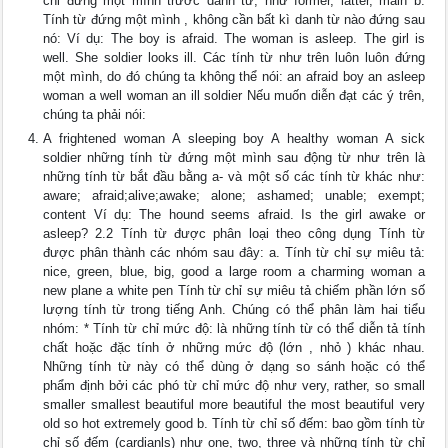
chỉ đứng một mình trước danh từ, như former, latter, main b.
Tính từ đứng một mình , không cần bất kì danh từ nào đứng sau
nó: Ví dụ: The boy is afraid. The woman is asleep. The girl is
well. She soldier looks ill. Các tính từ như trên luôn luôn đứng
một mình, do đó chúng ta không thể nói: an afraid boy an asleep
woman a well woman an ill soldier Nếu muốn diễn đạt các ý trên,
chúng ta phải nói:
A frightened woman A sleeping boy A healthy woman A sick
soldier những tính từ đứng một mình sau động từ như trên là
những tính từ bắt đầu bằng a- và một số các tính từ khác như:
aware; afraid;alive;awake; alone; ashamed; unable; exempt;
content Ví dụ: The hound seems afraid. Is the girl awake or
asleep? 2.2 Tính từ được phân loại theo công dụng Tính từ
được phân thành các nhóm sau đây: a. Tính từ chỉ sự miêu tả:
nice, green, blue, big, good a large room a charming woman a
new plane a white pen Tính từ chỉ sự miêu tả chiếm phần lớn số
lượng tính từ trong tiếng Anh. Chúng có thể phân làm hai tiểu
nhóm: * Tính từ chỉ mức độ: là những tính từ có thể diễn tả tính
chất hoặc đặc tính ở những mức độ (lớn , nhỏ ) khác nhau.
Những tính từ này có thể dùng ở dạng so sánh hoặc có thể
phẩm định bởi các phó từ chỉ mức độ như very, rather, so small
smaller smallest beautiful more beautiful the most beautiful very
old so hot extremely good b. Tính từ chỉ số đếm: bao gồm tính từ
chỉ số đếm (cardianls) như one, two, three và những tính từ chỉ