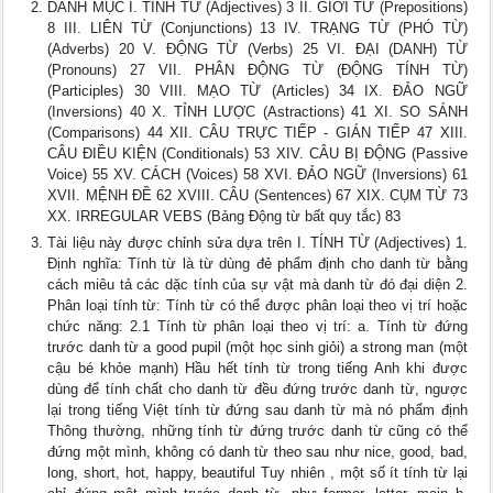
DANH MỤC I. TÍNH TỪ (Adjectives) 3 II. GIỚI TỪ (Prepositions)
8 III. LIÊN TỪ (Conjunctions) 13 IV. TRẠNG TỪ (PHÓ TỪ)
(Adverbs) 20 V. ĐỘNG TỪ (Verbs) 25 VI. ĐẠI (DANH) TỪ
(Pronouns) 27 VII. PHÂN ĐỘNG TỪ (ĐỘNG TÍNH TỪ)
(Participles) 30 VIII. MẠO TỪ (Articles) 34 IX. ĐẢO NGỮ
(Inversions) 40 X. TỈNH LƯỢC (Astractions) 41 XI. SO SÁNH
(Comparisons) 44 XII. CÂU TRỰC TIẾP - GIÁN TIẾP 47 XIII.
CÂU ĐIỀU KIỆN (Conditionals) 53 XIV. CÂU BỊ ĐỘNG (Passive
Voice) 55 XV. CÁCH (Voices) 58 XVI. ĐẢO NGỮ (Inversions) 61
XVII. MỆNH ĐỀ 62 XVIII. CÂU (Sentences) 67 XIX. CỤM TỪ 73
XX. IRREGULAR VEBS (Bảng Động từ bất quy tắc) 83
Tài liệu này được chỉnh sửa dựa trên I. TÍNH TỪ (Adjectives) 1.
Định nghĩa: Tính từ là từ dùng đẻ phẩm định cho danh từ bằng
cách miêu tả các dặc tính của sự vật mà danh từ đó đại diện 2.
Phân loại tính từ: Tính từ có thể được phân loại theo vị trí hoặc
chức năng: 2.1 Tính từ phân loại theo vị trí: a. Tính từ đứng
trước danh từ a good pupil (một học sinh giỏi) a strong man (một
cậu bé khỏe mạnh) Hầu hết tính từ trong tiếng Anh khi được
dùng để tính chất cho danh từ đều đứng trước danh từ, ngược
lại trong tiếng Việt tính từ đứng sau danh từ mà nó phẩm định
Thông thường, những tính từ đứng trước danh từ cũng có thể
đứng một mình, không có danh từ theo sau như nice, good, bad,
long, short, hot, happy, beautiful Tuy nhiên , một số ít tính từ lại