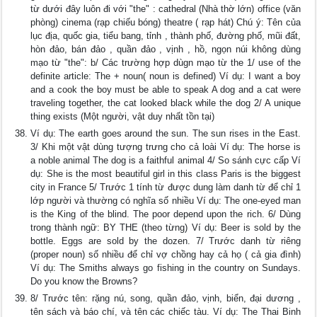
từ dưới đây luôn đi với "the" : cathedral (Nhà thờ lớn) office (văn
phòng) cinema (rạp chiếu bóng) theatre ( rạp hát) Chú ý: Tên của
lục địa, quốc gia, tiểu bang, tỉnh , thành phố, đường phố, mũi đất,
hòn đảo, bán đảo , quần đảo , vịnh , hồ, ngọn núi không dùng
mạo từ "the": b/ Các trường hợp dùgn mạo từ the 1/ use of the
definite article: The + noun( noun is defined) Ví dụ: I want a boy
and a cook the boy must be able to speak A dog and a cat were
traveling together, the cat looked black while the dog 2/ A unique
thing exists (Một người, vật duy nhất tồn tại)
Ví dụ: The earth goes around the sun. The sun rises in the East.
3/ Khi một vật dùng tượng trưng cho cả loài Ví dụ: The horse is
a noble animal The dog is a faithful animal 4/ So sánh cực cấp Ví
dụ: She is the most beautiful girl in this class Paris is the biggest
city in France 5/ Trước 1 tính từ được dung làm danh từ để chỉ 1
lớp người và thường có nghĩa số nhiều Ví dụ: The one-eyed man
is the King of the blind. The poor depend upon the rich. 6/ Dùng
trong thành ngữ: BY THE (theo từng) Ví dụ: Beer is sold by the
bottle. Eggs are sold by the dozen. 7/ Trước danh từ riêng
(proper noun) số nhiều để chỉ vợ chồng hay cả họ ( cả gia đình)
Ví dụ: The Smiths always go fishing in the country on Sundays.
Do you know the Browns?
8/ Trước tên: rặng nú, song, quần đảo, vịnh, biển, đại dương ,
tên sách và báo chí, và tên các chiếc tàu. Ví dụ: The Thai Binh