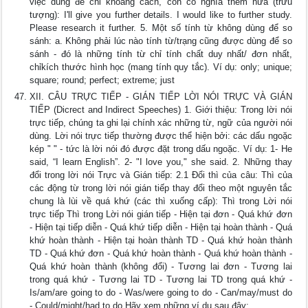
việc dùng để chỉ khoảng cách, còn có nghĩa thêm nữa (trừu
tượng): I'll give you further details. I would like to further study.
Please research it further. 5. Một số tính từ không dùng để so
sánh: a. Không phải lúc nào tính từ/trạng cũng được dùng để so
sánh - đó là những tính từ chỉ tính chất duy nhất/ đơn nhất,
chỉkích thước hình học (mang tính quy tắc). Ví dụ: only; unique;
square; round; perfect; extreme; just
XII. CÂU TRỰC TIẾP - GIÁN TIẾP LỜI NÓI TRỰC VÀ GIÁN
TIẾP (Dicrect and Indirect Speeches) 1. Giới thiệu: Trong lời nói
trực tiếp, chúng ta ghi lại chính xác những từ, ngữ của người nói
dùng. Lời nói trực tiếp thường được thể hiện bởi: các dấu ngoặc
kép " " - tức là lời nói đó được đặt trong dấu ngoặc. Ví dụ: 1- He
said, “I learn English”. 2- "I love you," she said. 2. Những thay
đổi trong lời nói Trực và Gián tiếp: 2.1 Đổi thì của câu: Thì của
các động từ trong lời nói gián tiếp thay đổi theo một nguyên tắc
chung là lùi về quá khứ (các thì xuống cấp): Thì trong Lời nói
trực tiếp Thì trong Lời nói gián tiếp - Hiện tại đơn - Quá khứ đơn
- Hiện tại tiếp diễn - Quá khứ tiếp diễn - Hiện tại hoàn thành - Quá
khứ hoàn thành - Hiện tại hoàn thành TD - Quá khứ hoàn thành
TD - Quá khứ đơn - Quá khứ hoàn thành - Quá khứ hoàn thành -
Quá khứ hoàn thành (không đổi) - Tương lai đơn - Tương lai
trong quá khứ - Tương lai TD - Tương lai TD trong quá khứ -
Is/am/are going to do - Was/were going to do - Can/may/must do
- Could/might/had to do Hãy xem những ví dụ sau đây: