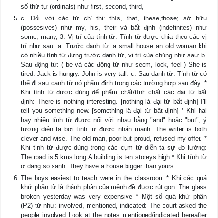
số thứ tự (ordinals) như first, second, third,
c. Đối với các từ chỉ thị: thís, that, these,those; sở hữu
(possesives) như my, his, their và bất định (indefinites) như
some, many, 3. Vị trí của tính từ: Tính từ được chia theo các vị
trí như sau: a. Trước danh từ: a small house an old woman khi
có nhiều tính từ đứng trước danh từ, vị trí của chúng như sau: b.
Sau động từ: ( be và các động từ như seem, look, feel ) She is
tired. Jack is hungry. John is very tall. c. Sau danh từ: Tính từ có
thể đi sau danh từ nó phẩm định trong các trường hợp sau đây: *
Khi tính từ được dùng để phẩm chất/tính chất các đại từ bất
định: There is nothing interesting. [nothing là đại từ bất định] I'll
tell you something new. [something là đại từ bất định] * Khi hai
hay nhiều tính từ được nối với nhau bằng "and" hoặc "but", ý
tưởng diễn tả bởi tính từ được nhấn mạnh: The writer is both
clever and wise. The old man, poor but proud, refused my offer. *
Khi tính từ được dùng trong các cụm từ diễn tả sự đo lường:
The road is 5 kms long A building is ten storeys high * Khi tính từ
ở dạng so sánh: They have a house bigger than yours
The boys easiest to teach were in the classroom * Khi các quá
khứ phân từ là thành phần của mệnh đề được rút gọn: The glass
broken yesterday was very expensive * Một số quá khứ phân
(P2) từ như: involved, mentioned, indicated: The court asked the
people involved Look at the notes mentioned/indicated hereafter