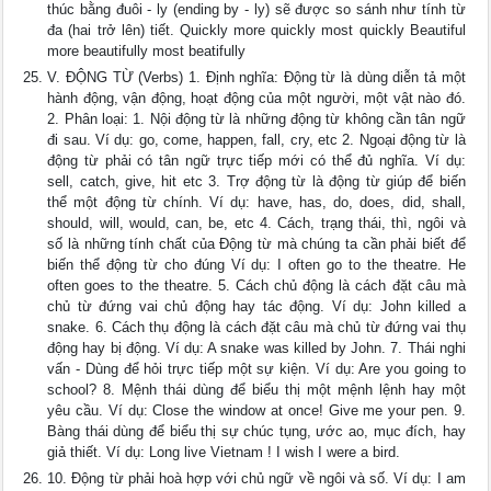
thúc bằng đuôi - ly (ending by - ly) sẽ được so sánh như tính từ
đa (hai trở lên) tiết. Quickly more quickly most quickly Beautiful
more beautifully most beatifully
V. ĐỘNG TỪ (Verbs) 1. Định nghĩa: Động từ là dùng diễn tả một
hành động, vận động, hoạt động của một người, một vật nào đó.
2. Phân loại: 1. Nội động từ là những động từ không cần tân ngữ
đi sau. Ví dụ: go, come, happen, fall, cry, etc 2. Ngoại động từ là
động từ phải có tân ngữ trực tiếp mới có thể đủ nghĩa. Ví dụ:
sell, catch, give, hit etc 3. Trợ động từ là động từ giúp để biến
thể một động từ chính. Ví dụ: have, has, do, does, did, shall,
should, will, would, can, be, etc 4. Cách, trạng thái, thì, ngôi và
số là những tính chất của Động từ mà chúng ta cần phải biết để
biến thể động từ cho đúng Ví dụ: I often go to the theatre. He
often goes to the theatre. 5. Cách chủ động là cách đặt câu mà
chủ từ đứng vai chủ động hay tác động. Ví dụ: John killed a
snake. 6. Cách thụ động là cách đặt câu mà chủ từ đứng vai thụ
động hay bị động. Ví dụ: A snake was killed by John. 7. Thái nghi
vấn - Dùng để hỏi trực tiếp một sự kiện. Ví dụ: Are you going to
school? 8. Mệnh thái dùng để biểu thị một mệnh lệnh hay một
yêu cầu. Ví dụ: Close the window at once! Give me your pen. 9.
Bàng thái dùng để biểu thị sự chúc tụng, ước ao, mục đích, hay
giả thiết. Ví dụ: Long live Vietnam ! I wish I were a bird.
10. Động từ phải hoà hợp với chủ ngữ về ngôi và số. Ví dụ: I am