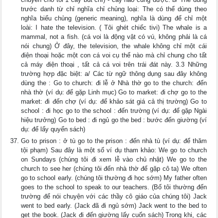
trước danh từ chỉ nghĩa chỉ chủng loại: The có thể dùng theo
nghĩa biểu chủng (generic meaning), nghĩa là dùng để chỉ một
loài: I hate the television. ( Tôi ghét chiếc tivi) The whale is a
mammal, not a fish. (cá voi là động vật có vú, không phải là cá
nói chung) Ở đây, the television, the whale không chỉ một cái
điện thoại hoặc một con cá voi cụ thể nào mà chỉ chung cho tất
cả máy điện thoại , tất cả cá voi trên trái đát này. 3.3 Những
trường hợp đặc biệt: a/ Các từ ngữ thông dụng sau đây không
dùng the : Go to church: đi lễ ở Nhà thờ go to the church: đến
nhà thờ (ví dụ: để gặp Linh mục) Go to market: đi chợ go to the
market: đi đến chợ (ví dụ: để khảo sát giá cả thị trường) Go to
school : đi học go to the school : đến trường (ví dụ: để gặp Ngài
hiệu trưởng) Go to bed : đi ngủ go the bed : bước đến giường (ví
dụ: để lấy quyển sách)
Go to prison : ở tù go to the prison : đến nhà tù (ví dụ: để thăm
tội phạm) Sau đây là một số ví dụ tham khảo: We go to church
on Sundays (chúng tôi đi xem lễ vào chủ nhật) We go to the
church to see her (chúng tôi đến nhà thờ để gặp cô ta) We often
go to school early. (chúng tôi thường đi học sớm) My father often
goes to the school to speak to our teachers. (Bố tôi thường đến
trường để nói chuyện với các thầy cô giáo của chúng tôi) Jack
went to bed early. (Jack đã đi ngủ sớm) Jack went to the bed to
get the book. (Jack đi đến giường lấy cuốn sách) Trong khi, các