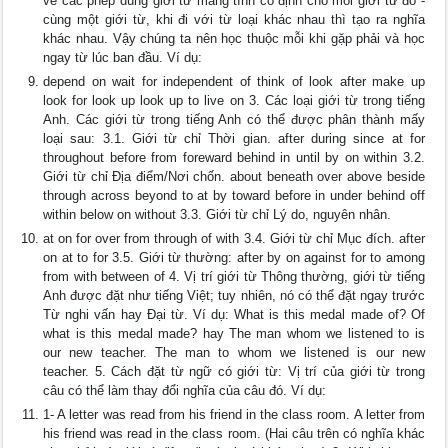
về các phép dùng giới từ mang tính cố định cho mỗi giới từ đó -
cùng một giới từ, khi đi với từ loại khác nhau thì tạo ra nghĩa
khác nhau. Vậy chúng ta nên học thuộc mỗi khi gặp phải và học
ngay từ lúc ban đầu. Ví dụ:
depend on wait for independent of think of look after make up
look for look up look up to live on 3. Các loại giới từ trong tiếng
Anh. Các giới từ trong tiếng Anh có thể được phân thành mấy
loại sau: 3.1. Giới từ chỉ Thời gian. after during since at for
throughout before from foreward behind in until by on within 3.2.
Giới từ chỉ Địa điểm/Nơi chốn. about beneath over above beside
through across beyond to at by toward before in under behind off
within below on without 3.3. Giới từ chỉ Lý do, nguyên nhân.
at on for over from through of with 3.4. Giới từ chỉ Mục đích. after
on at to for 3.5. Giới từ thường: after by on against for to among
from with between of 4. Vị trí giới từ Thông thường, giới từ tiếng
Anh được đặt như tiếng Việt; tuy nhiên, nó có thể đặt ngay trước
Từ nghi vấn hay Đại từ. Ví dụ: What is this medal made of? Of
what is this medal made? hay The man whom we listened to is
our new teacher. The man to whom we listened is our new
teacher. 5. Cách đặt từ ngữ có giới từ: Vị trí của giới từ trong
câu có thể làm thay đổi nghĩa của câu đó. Ví dụ:
1- A letter was read from his friend in the class room. A letter from
his friend was read in the class room. (Hai câu trên có nghĩa khác