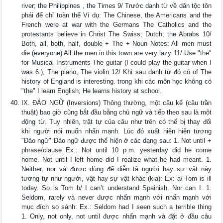
river; the Philippines , the Times 9/ Trước danh từ về dân tộc tôn
phái để chỉ toàn thể Ví dụ: The Chinese, the Americans and the
French were at war with the Germans The Catholics and the
protestants believe in Christ The Swiss; Dutch; the Abrabs 10/
Both, all, both, half, double + The + Noun Notes: All men must
die (everyone) All the men in this town are very lazy 11/ Use "the"
for Musical Instruments The guitar (I could play the guitar when I
was 6.), The piano, The violin 12/ Khi sau danh từ đó có of The
history of England is interesting. trong khi các môn học không có
"the" I learn English; He learns history at school.
IX. ĐẢO NGỮ (Inversions) Thông thường, một câu kể (câu trần
thuật) bao giờ cũng bắt đầu bằng chủ ngữ và tiếp theo sau là một
động từ. Tuy nhiên, trật tự của câu như trên có thể bị thay đổi
khi người nói muốn nhấn mạnh. Lúc đó xuất hiện hiện tượng
"Đảo ngữ" Đảo ngữ được thể hiện ở các dạng sau: 1. Not until +
phrase/clause Ex.: Not until 10 p.m. yesterday did he come
home. Not until I left home did I realize what he had meant. 1.
Neither, nor và được dùng để diễn tả người hay sự vật này
tương tự như người, vật hay sự vật khác (kia): Ex: a/ Tom is ill
today. So is Tom b/ I can’t understand Spainish. Nor can I. 1.
Seldom, rarely và never được nhấn mạnh với nhấn mạnh với
mục đích so sánh: Ex.: Seldom had I seen such a terrible thing
1. Only, not only, not until được nhấn mạnh và đặt ở đầu câu