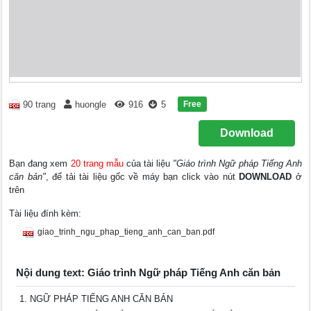
Free
90 trang
huongle
916
5
Download
Bạn đang xem
20 trang mẫu
của tài liệu
"Giáo trình Ngữ pháp Tiếng Anh
căn bản"
, để tải tài liệu gốc về máy bạn click vào nút
DOWNLOAD
ở
trên
Tài liệu đính kèm:
giao_trinh_ngu_phap_tieng_anh_can_ban.pdf
Nội dung text: Giáo trình Ngữ pháp Tiếng Anh căn bản
NGỮ PHÁP TIẾNG ANH CĂN BẢN