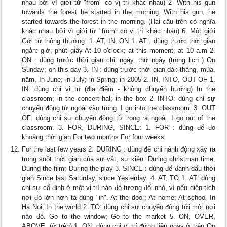
nhau bởi vì giới từ "from" có vị trí khác nhau) 2- With his gun
towards the forest he started in the morning. With his gun, he
started towards the forest in the morning. (Hai câu trên có nghĩa
khác nhau bởi vì giới từ "from" có vị trí khác nhau) 6. Một giới
Gới từ thông thường: 1. AT, IN, ON 1. AT : dùng trước thời gian
ngắn: giờ, phút giây At 10 o'clock; at this moment; at 10 a.m 2.
ON : dùng trước thời gian chỉ: ngày, thứ ngày (trong lịch ) On
Sunday; on this day 3. IN : dùng trước thời gian dài: tháng, mùa,
năm, In June; in July; in Spring; in 2005 2. IN, INTO, OUT OF 1.
IN: dùng chỉ vị trí (địa điểm - không chuyển hướng) In the
classroom; in the concert hal; in the box 2. INTO: dùng chỉ sự
chuyển động từ ngoài vào trong. I go into the classroom. 3. OUT
OF: dùng chỉ sự chuyển động từ trong ra ngoài. I go out of the
classroom. 3. FOR, DURING, SINCE: 1. FOR : dùng để đo
khoảng thời gian For two months For four weeks
For the last few years 2. DURING : dùng để chỉ hành động xảy ra
trong suốt thời gian của sự vật, sự kiện: During christman time;
During the film; During the play 3. SINCE : dùng để đánh dấu thời
gian Since last Saturday, since Yesterday. 4. AT, TO 1. AT: dùng
chỉ sự cố định ở một vị trí nào đó tương đối nhỏ, vì nếu diện tích
nơi đó lớn hơn ta dùng "in". At the door; At home; At school In
Ha Noi; In the world 2. TO: dùng chỉ sự chuyển động tới một nơi
nào đó. Go to the window; Go to the market 5. ON, OVER,
ABOVE. (ở trên) 1. ON: dùng chỉ vị trí đứng liền ngay ở trên On