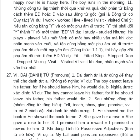
happy now He is happy here. The boy runs in the morning. 11.
Những động từ lập thành thời quá khứ và quá khứ phân từ bằng
cách thêm ED hoặc D vào sau động từ gốc (gọi là Động từ có
Quy tắc) Ví dụ: I work - worked I live - lived I visit - visited Chú ý:
Nếu tận cùng bằng “Y” và có một phụ âm đi trước “Y” thì phải đổi
“Y” thành “I” rồi mới thêm “ED” Ví dụ: I study - studied Nhưng: He
plays - played Nếu một Verb có một hay nhiều vần mà khi đọc
nhấn mạnh vào cuối, và tận cùng bằng một phụ âm và đi trước
phụ âm đó có một nguyên âm (Công thức 1-1-1), thì hãy gấp đôi
phụ âm rồi mới thêm ED Ví dụ: Fit – Fitted Stop - Stopped Drop
– Dropped Nhưng: Visit – Visited Vì visit khi đọc, nhấn mạnh vào
vần thứ nhất
VI. ĐẠI (DANH) TỪ (Pronouns) 1. Đại danh từ là từ dùng để thay
thế cho danh từ: a. Không rõ nghĩa: Ví dụ: The boy cannot leave
his father; for if he should leave him, he would die. b. Nghĩa được
xác định: Ví dụ: The boy cannot leave his father; for if he should
leave his father, his father would die. 2. Sau những động từ
(nhóm động từ tặng biếu): Tell, teach, show, give, promise, vv .
ta có 2 cách đặt đại danh từ nhân xưng: 1. He showed me the
book = He showed the book to me. 2. She gave her a rose = She
gave a rose to her. 3. I promised him a reward = I promised a
reward to him. 3. Khi dùng Tính từ Possessive Adjectives (tính
từ sở hữu): Ví dụ: a. My ball-point pens are expensive. (Bút bi