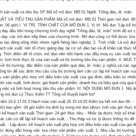
ản xuất và tiêu thụ SP Mã số mô đun: MĐ 01 Nghề: Trồng đào, lê, mận
VÀ TIÊU THỤ SẢN PHẨM Mã số mô đun: MĐ 01 Thời gian mô đun: 80 g
đun: 06 giờ) I. VỊ TRÍ, TÍNH CHẤT CỦA MÔ ĐUN 1. Vị trí: Mô đun “Lập kế h
 dạy đầu tiên trong chương trình dạy nghề “Trồng đào, lê, mận” trình độ sơ 
g dạy các mô đun tiếp theo của chương trình. Mô đun cũng có thể được lựa
ho lao động nông thôn nhóm nghề Nông lâm nghiệp. 2. Tính chất: Là mô đu
ch sản xuất, nên tổ chức giảng dạy tại cơ sở đào tạo và đi khảo sát thực tế
ờng. Thời điểm để tổ chức mô đun nên tiến hành vào đầu mùa vụ sản xuất ho
ợc tình hình thực tế của sản xuất và thị trường tiêu thụ sản phẩm. II. MỤC
về thị trường; đặc điểm của sản phẩm quả đào, lê, mận; ý nghĩa và các ng
ng tin để xác định nhu cầu của thị trường làm căn cứ lập kế hoạch sản xuấ
ụ sản phẩm phù hợp với điều kiện sản xuất của gia đình, điều kiện tự nhiê
 phí sản xuất, tính được giá thành sản phẩm, doanh thu và hiệu quả của quá 
ng việc và linh hoạt trong tiêu thụ sản phẩm. III. NỘI DUNG MÔ ĐUN 1. Nội d
rong mô đun Lý Thực Kiểm TT Tổng số thuyết hành tra*
phẩm 24 6 17 01 3 Hạch toán sản xuất 26 10 14 02 Kiểm tra hết mô đun 06 - -
giờ) bao gồm: 04 giờ kiểm tra định kỳ trong mô đun (được tính vào giờ thực h
ập kế hoạch sản xuất Thời gian: 24 giờ Mục tiêu: - Nhắc lại được một số khá
 các căn cứ để lập kế hoạch sản xuất. - Thu thập và xử lý được thông tin để 
uất. - Lập được kế hoạch sản xuất phù hợp với điều kiện sản xuất của gia đì
hức đúng đắn trong việc lựa chọn sản phẩm sản xuất. 1. Nhu cầu thị trường 