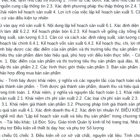
a việc xác định nhu cầu thị trường 2. Trình tự các bước xác định nhu cầu th
h nguồn cung cấp thông tin 2.3. Xác định phương pháp thu thập thông tin 2.4.
. Khái niệm kế hoạch sản xuất 4. Lợi ích của việc lập kế hoạch sản xuất 5. 
 cứ vào điều kiện tự nhiên
cứ vào quy mô sản xuất 6. Nội dung lập kế hoạch sản xuất 6.1. Xác định diện 
ạch làm đất 6.2.2. Kế hoạch phân bón 6.2.3. Kế hoạch về giống cây trồng 6
ăng suất, sản lượng 6.3.1. Căn cứ và cách xác định năng suất, sản lượng c
hoạch tài chính 6.4.1. Kế hoạch vốn sản xuất 6.4.2. Kế hoạch thu, chi, lợi 
Trình bày được các đặc điểm của sản phẩm và thị trường tiêu thụ sản phẩm 
tiêu thụ sản phẩm đảm bảo hiệu quả, phù hợp với điều kiện thực tiễn. - Có
m. 1. Đặc điểm của sản phẩm và thị trường tiêu thụ sản phẩm quả đào, lê,
iếp thị sản phẩm 2.2. Các hình thức giới thiệu sản phẩm 3. Bán sản phẩm 
 thảo hợp đồng mua bán sản phẩm
êu: - Trình bày được khái niệm, ý nghĩa và các nguyên tắc của hạch toán sản
h giá thành sản phẩm. - Tính được giá thành sản phẩm, doanh thu và hiệu quả
trong tính toán. 1. Khái niệm, ý nghĩa và nguyên tắc hạch toán 1.1. Khái ni
sản xuất 2.1. Khái niệm chi phí sản xuất 2.2. Các loại chi phí sản xuất 2.3
m 3.1. Khái niệm giá thành sản phẩm 3.2. Phương pháp tính giá thành sản p
ệu quả sản xuất 4.1. Xác định doanh thu 4.2. Xác định lợi nhuận IV. ĐIỀU K
nghề mô đun “Lập kế hoạch sản xuất và tiêu thụ sản phẩm” trong chương t
 - Tài liệu khác: Lê Đức Sửu. Giáo trình Quản lý kinh tế hộ trang trại, Nhà
 phụ trợ Điều kiện về thiết bị dạy học và phụ trợ Số lượng
 chiếu 01 chiếc 3. Điều kiện về cơ sở vật chất, nguyên vật liệu: Tính ch