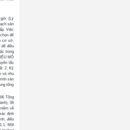
iờ. (Lý
oạch sản
cấp. Việc
 chọn để
n cơ sở,
 để điều
ặc trong
 TIÊU MÔ
uyên tắc
t. 2. Kỹ
n và nhu
trình sản
ung tổng
 06 Tổng
ành), 06
i niệm về
xác định
nh, điều
1.1. Một