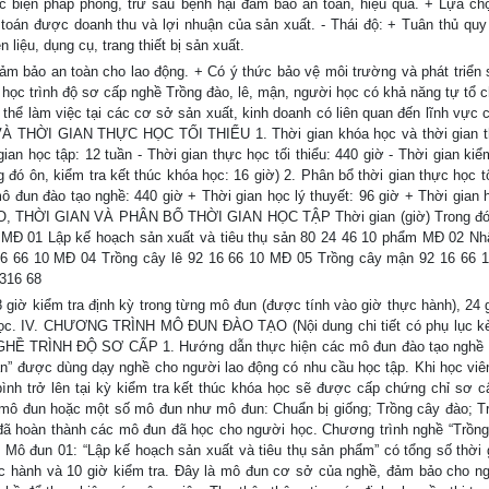
ác biện pháp phòng, trừ sâu bệnh hại đảm bảo an toàn, hiệu quả. + Lựa c
toán được doanh thu và lợi nhuận của sản xuất. - Thái độ: + Tuân thủ quy 
 liệu, dụng cụ, trang thiết bị sản xuất.
ảm bảo an toàn cho lao động. + Có ý thức bảo vệ môi trường và phát triển 
 học trình độ sơ cấp nghề Trồng đào, lê, mận, người học có khả năng tự tổ 
ó thể làm việc tại các cơ sở sản xuất, kinh doanh có liên quan đến lĩnh vực
VÀ THỜI GIAN THỰC HỌC TỐI THIỂU 1. Thời gian khóa học và thời gian 
 gian học tập: 12 tuần - Thời gian thực học tối thiểu: 440 giờ - Thời gian kiể
 đó ôn, kiểm tra kết thúc khóa học: 16 giờ) 2. Phân bổ thời gian thực học tố
mô đun đào tạo nghề: 440 giờ + Thời gian học lý thuyết: 96 giờ + Thời gian 
O, THỜI GIAN VÀ PHÂN BỔ THỜI GIAN HỌC TẬP Thời gian (giờ) Trong đ
 MĐ 01 Lập kế hoạch sản xuất và tiêu thụ sản 80 24 46 10 phẩm MĐ 02 Nh
16 66 10 MĐ 04 Trồng cây lê 92 16 66 10 MĐ 05 Trồng cây mận 92 16 66 
 316 68
8 giờ kiểm tra định kỳ trong từng mô đun (được tính vào giờ thực hành), 24 
a học. IV. CHƯƠNG TRÌNH MÔ ĐUN ĐÀO TẠO (Nội dung chi tiết có phụ lục k
TRÌNH ĐỘ SƠ CẤP 1. Hướng dẫn thực hiện các mô đun đào tạo nghề
mận” được dùng dạy nghề cho người lao động có nhu cầu học tập. Khi học viê
bình trở lên tại kỳ kiểm tra kết thúc khóa học sẽ được cấp chứng chỉ sơ c
 mô đun hoặc một số mô đun như mô đun: Chuẩn bị giống; Trồng cây đào; T
ã hoàn thành các mô đun đã học cho người học. Chương trình nghề “Trồng 
Mô đun 01: “Lập kế hoạch sản xuất và tiêu thụ sản phẩm” có tổng số thời 
thực hành và 10 giờ kiểm tra. Đây là mô đun cơ sở của nghề, đảm bảo cho n