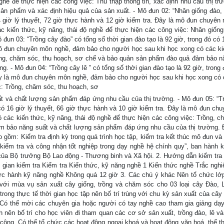
ghề để thực hiện các công việc: Thu thập thông tin, xác định nhu cầu thị trư
 sản phẩm và xác định hiệu quả của sản xuất. - Mô đun 02: “Nhân giống đào, 
24 giờ lý thuyết, 72 giờ thực hành và 12 giờ kiểm tra. Đây là mô đun chuyên
 kiến thức, kỹ năng, thái độ nghề để thực hiện các công việc: Nhân giống 
un 03: “Trồng cây đào” có tổng số thời gian đào tạo là 92 giờ, trong đó có 1
 mô đun chuyên môn nghề, đảm bảo cho người học sau khi học xong có các ki
rồng, chăm sóc, thu hoạch, sơ chế và bảo quản sản phẩm đào quả đảm bảo n
 - Mô đun 04: “Trồng cây lê ” có tổng số thời gian đào tạo là 92 giờ, trong
Đây là mô đun chuyên môn nghề, đảm bảo cho người học sau khi học xong có 
c: Trồng, chăm sóc, thu hoạch, sơ
 và chất lượng sản phẩm đáp ứng nhu cầu của thị trường. - Mô đun 05: “T
 có 16 giờ lý thuyết, 66 giờ thực hành và 10 giờ kiểm tra. Đây là mô đun ch
các kiến thức, kỹ năng, thái độ nghề để thực hiện các công việc: Trồng, c
 bảo năng suất và chất lượng sản phẩm đáp ứng nhu cầu của thị trường. 
 gồm: Kiểm tra định kỳ trong quá trình học tập, kiểm tra kết thúc mô đun và 
 kiểm tra và công nhận tốt nghiệp trong dạy nghề hệ chính quy”, ban hành 
a Bộ trưởng Bộ Lao động - Thương binh và Xã hội. 2. Hướng dẫn kiểm tra 
gian kiểm tra Kiểm tra Kiến thức, kỹ năng nghề 1 Kiến thức nghề Trắc ngh
c hành kỹ năng nghề Không quá 12 giờ 3. Các chú ý khác Nên tổ chức lớp
với mùa vụ sản xuất cây giống, trồng và chăm sóc cho 03 loại cây Đào, 
rong thực tế thời gian học tập nên bố trí trùng với chu kỳ sản xuất của cây 
 Có thể mời các chuyên gia hoặc người có tay nghề cao tham gia giảng dạ
h nên bố trí cho học viên đi tham quan các cơ sở sản xuất, trồng đào, lê v
h công. Có thể tổ chức các hoạt động ngoại khoá và hoạt động văn hoá, thể t