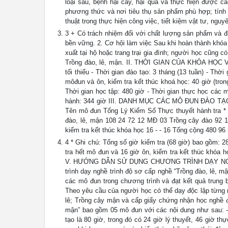
loại sâu, bệnh hại cây, hại quả và thực hiện được c
phương thức và nơi tiêu thụ sản phẩm phù hợp; tính 
thuật trong thực hiện công việc, tiết kiệm vật tư, nguyên
3 + Có trách nhiệm đối với chất lượng sản phẩm và đ
bền vững. 2. Cơ hội làm việc Sau khi hoàn thành khóa
xuất tại hộ hoặc trang trại gia đình; người học cũng c
Trồng đào, lê, mận. II. THỜI GIAN CỦA KHÓA HỌC 
tối thiểu - Thời gian đào tạo: 3 tháng (13 tuần) - Thời
môđun và ôn, kiểm tra kết thúc khoá học: 40 giờ (trong
Thời gian học tập: 480 giờ - Thời gian thực học các 
hành: 344 giờ III. DANH MỤC CÁC MÔ ĐUN ĐÀO TẠ
Tên mô đun Tổng Lý Kiểm Số Thực thuyết hành tra *
đào, lê, mận 108 24 72 12 MĐ 03 Trồng cây đào 92 
kiểm tra kết thúc khóa học 16 - - 16 Tổng cộng 480 96
4 * Ghi chú: Tổng số giờ kiểm tra (68 giờ) bao gồm: 2
tra hết mô đun và 16 giờ ôn, kiểm tra kết thúc khó
V. HƯỚNG DẪN SỬ DỤNG CHƯƠNG TRÌNH DẠY NGHỀ 
trình dạy nghề trình độ sơ cấp nghề “Trồng đào, lê, 
các mô đun trong chương trình và đạt kết quả trung 
Theo yêu cầu của người học có thể dạy độc lập từng
lê; Trồng cây mận và cấp giấy chứng nhận học nghề đ
mận” bao gồm 05 mô đun với các nội dung như sau: - 
tạo là 80 giờ, trong đó có 24 giờ lý thuyết, 46 giờ 