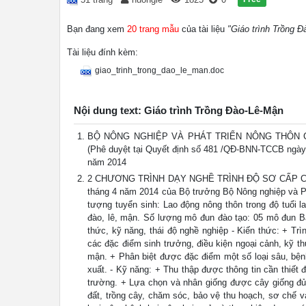
Bạn đang xem
20 trang mẫu
của tài liệu
"Giáo trình Trồng 
Tài liệu đính kèm:
giao_trinh_trong_dao_le_man.doc
Nội dung text: Giáo trình Trồng Đào-Lê-Mận
BỘ NÔNG NGHIỆP VÀ PHÁT TRIỂN NÔNG THÔN 
(Phê duyệt tại Quyết định số 481 /QĐ-BNN-TCCB ngày 
năm 2014
2 CHƯƠNG TRÌNH DẠY NGHỀ TRÌNH ĐỘ SƠ CẤP CHO N
tháng 4 năm 2014 của Bộ trưởng Bộ Nông nghiệp và Phá
tượng tuyển sinh: Lao động nông thôn trong độ tuổi l
đào, lê, mận. Số lượng mô đun đào tạo: 05 mô đun 
thức, kỹ năng, thái độ nghề nghiệp - Kiến thức: + T
các đặc điểm sinh trưởng, điều kiện ngoại cảnh, kỹ t
mận. + Phân biệt được đặc điểm một số loại sâu, bệnh
xuất. - Kỹ năng: + Thu thập được thông tin cần thiết 
trường. + Lựa chọn và nhân giống được cây giống đủ
đất, trồng cây, chăm sóc, bảo vệ thu hoạch, sơ chế