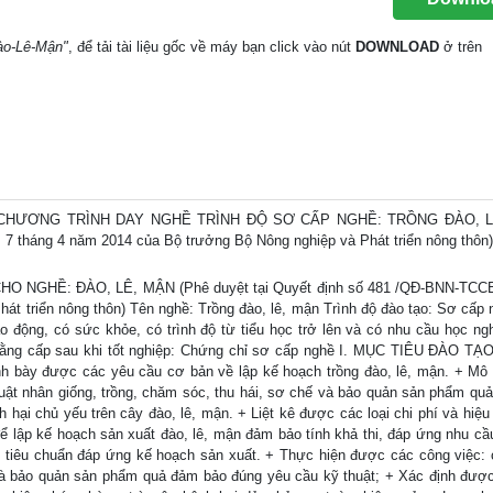
Đào-Lê-Mận"
, để tải tài liệu gốc về máy bạn click vào nút
DOWNLOAD
ở trên
CHƯƠNG TRÌNH DAY NGHỀ TRÌNH ĐỘ SƠ CẤP NGHỀ: TRỒNG ĐÀO, L
7 tháng 4 năm 2014 của Bộ trưởng Bộ Nông nghiệp và Phát triển nông thôn)
GHỀ: ĐÀO, LÊ, MẬN (Phê duyệt tại Quyết định số 481 /QĐ-BNN-TCCB
t triển nông thôn) Tên nghề: Trồng đào, lê, mận Trình độ đào tạo: Sơ cấp 
ao động, có sức khỏe, có trình độ từ tiểu học trở lên và có nhu cầu học ng
Bằng cấp sau khi tốt nghiệp: Chứng chỉ sơ cấp nghề I. MỤC TIÊU ĐÀO TẠO
rình bày được các yêu cầu cơ bản về lập kế hoạch trồng đào, lê, mận. + Mô
huật nhân giống, trồng, chăm sóc, thu hái, sơ chế và bảo quản sản phẩm quả 
 hại chủ yếu trên cây đào, lê, mận. + Liệt kê được các loại chi phí và hiệu
để lập kế hoạch sản xuất đào, lê, mận đảm bảo tính khả thi, đáp ứng nhu cầu
 tiêu chuẩn đáp ứng kế hoạch sản xuất. + Thực hiện được các công việc: 
 và bảo quản sản phẩm quả đảm bảo đúng yêu cầu kỹ thuật; + Xác định đượ