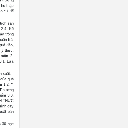
ị trường
 Thu thập
Căn cứ để
tích sản
.2.4. Kế
ây trồng
nhuận Bài
quả đào,
 ý thức,
 mận. 2.
3.1. Lựa
 xuất. -
 của quá
ệm 1.2. Ý
. Phương
hẩm 3.3.
IỆN THỰC
rình dạy
 xuất bản
o 30 học