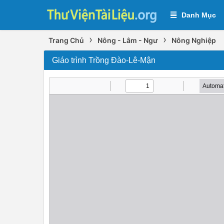
Danh Mục
›
›
Trang Chủ
Nông - Lâm - Ngư
Nông Nghiệp
Giáo trình Trồng Đào-Lê-Mận