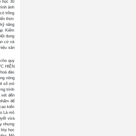
p học 30
 hình ảnh
có trồng
iến thức
 kỹ năng
ập. Kiểm
Nội dung
ăn cứ và
hiệu sản
 cho quy
HỰC HIỆN
khoá đào
ộng nông
ột số mô
ng trình
 xét đến
 phẩm để
cao kiến
ạo Là mô
uyết vừa
ạy nhưng
 lớp học
 như: Mô