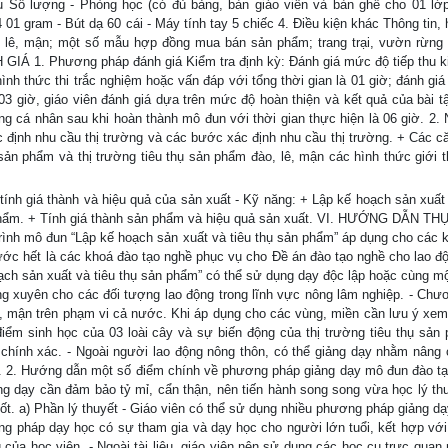
ệu Số lượng - Phòng học (có đủ bảng, bàn giáo viên và bàn ghế cho 01 lớ
01 gram - Bút dạ 60 cái - Máy tính tay 5 chiếc 4. Điều kiện khác Thông tin,
, lê, mận; một số mẫu hợp đồng mua bán sản phẩm; trang trại, vườn rừng 
 1. Phương pháp đánh giá Kiểm tra định kỳ: Đánh giá mức độ tiếp thu k
ình thức thi trắc nghiệm hoặc vấn đáp với tổng thời gian là 01 giờ; đánh giá
 03 giờ, giáo viên đánh giá dựa trên mức độ hoàn thiện và kết quả của bài t
ng cá nhân sau khi hoàn thành mô đun với thời gian thực hiện là 06 giờ. 2. 
ác định nhu cầu thị trường và các bước xác định nhu cầu thị trường. + Các c
ản phẩm và thị trường tiêu thụ sản phẩm đào, lê, mận các hình thức giới t
 tính giá thành và hiệu quả của sản xuất - Kỹ năng: + Lập kế hoạch sản xuất
phẩm. + Tính giá thành sản phẩm và hiệu quả sản xuất. VI. HƯỚNG DẪN T
nh mô đun “Lập kế hoạch sản xuất và tiêu thụ sản phẩm” áp dụng cho các 
rước hết là các khoá đào tạo nghề phục vụ cho Đề án đào tạo nghề cho lao đ
ạch sản xuất và tiêu thụ sản phẩm” có thể sử dụng dạy độc lập hoặc cùng m
 xuyên cho các đối tượng lao động trong lĩnh vực nông lâm nghiệp. - Chươ
, mận trên phạm vi cả nước. Khi áp dụng cho các vùng, miền cần lưu ý xem
điểm sinh học của 03 loài cây và sự biến động của thị trường tiêu thụ sản
chính xác. - Ngoài người lao động nông thôn, có thể giảng dạy nhằm nâng 
u. 2. Hướng dẫn một số điểm chính về phương pháp giảng dạy mô đun đào t
iảng dạy cần đảm bảo tỷ mỉ, cẩn thận, nên tiến hành song song vừa học lý th
tốt. a) Phần lý thuyết - Giáo viên có thể sử dụng nhiều phương pháp giảng d
g pháp dạy học có sự tham gia và dạy học cho người lớn tuổi, kết hợp với
 của học viên. - Ngoài tài liệu, giáo viên nên sử dụng các học cụ trực quan