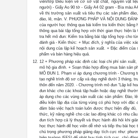
viên/lớp Điều kiện về cơ sở vật chất, nguyên vật li
người) - Giấy Ao 90 tờ - Giấy A4 02 gram - Bìa màu A4 
về thị trường sản xuất và tiêu thụ các sản phẩm đào
đào, lê, mận. V. PHUƠNG PHÁP VÀ NỘI DUNG ĐÁNH GIÁ
của người học thông qua bài kiểm tra kiến thức bằng h
thông qua bài tập tổng hợp với thời gian thực hiện là
tra hết mô đun: Kiểm tra bằng bài tập tổng hợp cho từ
đánh giá - Kiến thức: + Mục đích, ý nghĩa của việc x
nội dung của lập kế hoạch sản xuất. + Đặc điểm của s
phẩm và bán hàng hiệu quả.
12 + Phương pháp xác định các loại chi phí sản xuất,
mô hộ gia đình. + Soạn thảo hợp đồng mua bán sản 
MÔ ĐUN 1. Phạm vi áp dụng chương trình - Chương trì
tạo nghề trình độ sơ cấp và dạy nghề dưới 3 tháng, t
thôn đến năm 2020. - Chương trình mô đun “Lập kế ho
đun khác cho các khoá tập huấn hoặc dạy nghề thường
áp dụng cho các vùng sản xuất các sản phẩm: Đào, lê
điều kiện lập địa của từng vùng có phù hợp với đặc 
đảm bảo việc hạch toán luôn được thực hiện đầy đủ, 
thức, kỹ năng nghề cho các lao động khác có nhu cầ
đun tích hợp cả lý thuyết và thực hành đòi hỏi khi g
học thực hành để học viên dễ nhớ và tiếp thu bài học 
chú trọng phương pháp giảng dạy tích cực như: phươn
hiện trường (FFS) để phát huy tính tích cực, chủ động