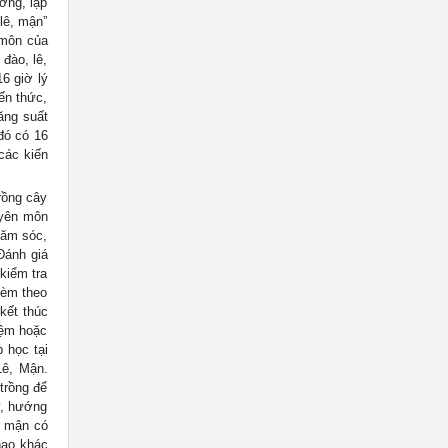
ờng, lập
lê, mận”
 môn của
đào, lê,
6 giờ lý
ến thức,
ăng suất
 đó có 16
các kiến
rồng cây
uyên môn
hăm sóc,
Đánh giá
kiểm tra
kèm theo
kết thúc
iệm hoặc
 học tại
Lê, Mận.
trồng để
y, hướng
à mận có
hao khác