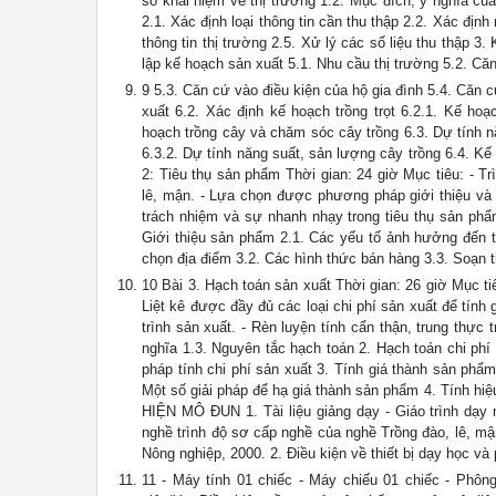
số khái niệm về thị trường 1.2. Mục đích, ý nghĩa củ
2.1. Xác định loại thông tin cần thu thập 2.2. Xác địn
thông tin thị trường 2.5. Xử lý các số liệu thu thập 3
lập kế hoạch sản xuất 5.1. Nhu cầu thị trường 5.2. Căn
9 5.3. Căn cứ vào điều kiện của hộ gia đình 5.4. Căn 
xuất 6.2. Xác định kế hoạch trồng trọt 6.2.1. Kế ho
hoạch trồng cây và chăm sóc cây trồng 6.3. Dự tính n
6.3.2. Dự tính năng suất, sản lượng cây trồng 6.4. Kế 
2: Tiêu thụ sản phẩm Thời gian: 24 giờ Mục tiêu: - 
lê, mận. - Lựa chọn được phương pháp giới thiệu và 
trách nhiệm và sự nhanh nhạy trong tiêu thụ sản phẩ
Giới thiệu sản phẩm 2.1. Các yếu tố ảnh hưởng đến t
chọn địa điểm 3.2. Các hình thức bán hàng 3.3. Soạn
10 Bài 3. Hạch toán sản xuất Thời gian: 26 giờ Mục ti
Liệt kê được đầy đủ các loại chi phí sản xuất để tín
trình sản xuất. - Rèn luyện tính cẩn thận, trung thực 
nghĩa 1.3. Nguyên tắc hạch toán 2. Hạch toán chi phí 
pháp tính chi phí sản xuất 3. Tính giá thành sản phẩ
Một số giải pháp để hạ giá thành sản phẩm 4. Tính hi
HIỆN MÔ ĐUN 1. Tài liệu giảng dạy - Giáo trình dạy 
nghề trình độ sơ cấp nghề của nghề Trồng đào, lê, mận.
Nông nghiệp, 2000. 2. Điều kiện về thiết bị dạy học và
11 - Máy tính 01 chiếc - Máy chiếu 01 chiếc - Phông