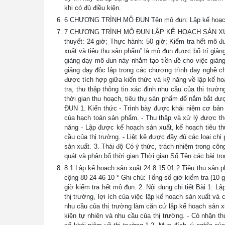
khi có đủ điều kiện.
6 CHƯƠNG TRÌNH MÔ ĐUN Tên mô đun: Lập kế hoạch s
7 CHƯƠNG TRÌNH MÔ ĐUN LẬP KẾ HOẠCH SẢN XUẤT 
thuyết: 24 giờ; Thực hành: 50 giờ; Kiểm tra hết mô 
xuất và tiêu thụ sản phẩm” là mô đun được bố trí giảng
giảng dạy mô đun này nhằm tạo tiền đề cho việc giản
giảng dạy độc lập trong các chương trình dạy nghề c
được tích hợp giữa kiến thức và kỹ năng về lập kế hoạ
tra, thu thập thông tin xác định nhu cầu của thị trư
thời gian thu hoạch, tiêu thụ sản phẩm để nắm bắt đư
ĐUN 1. Kiến thức - Trình bày được khái niệm cơ bản 
của hạch toán sản phẩm. - Thu thập và xử lý được thô
năng - Lập được kế hoạch sản xuất, kế hoạch tiêu th
cầu của thị trường. - Liệt kê được đầy đủ các loại chi
sản xuất. 3. Thái độ Có ý thức, trách nhiệm trong cô
quát và phân bổ thời gian Thời gian Số Tên các bài t
8 1 Lập kế hoạch sản xuất 24 8 15 01 2 Tiêu thụ sản 
cộng 80 24 46 10 * Ghi chú: Tổng số giờ kiểm tra (10 
giờ kiểm tra hết mô đun. 2. Nội dung chi tiết Bài 1: L
thị trường, lợi ích của việc lập kế hoạch sản xuất và
nhu cầu của thị trường làm căn cứ lập kế hoạch sản x
kiện tự nhiên và nhu cầu của thị trường. - Có nhận t