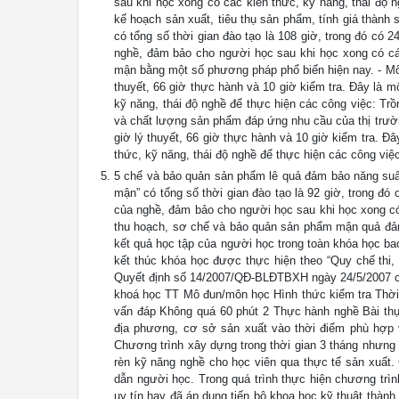
sau khi học xong có các kiến thức, kỹ năng, thái độ n
kế hoạch sản xuất, tiêu thụ sản phẩm, tính giá thành
có tổng số thời gian đào tạo là 108 giờ, trong đó có 
nghề, đảm bảo cho người học sau khi học xong có các
mận bằng một số phương pháp phổ biến hiện nay. - Mô đ
thuyết, 66 giờ thực hành và 10 giờ kiểm tra. Đây là
kỹ năng, thái độ nghề để thực hiện các công việc: T
và chất lượng sản phẩm đáp ứng nhu cầu của thị trường.
giờ lý thuyết, 66 giờ thực hành và 10 giờ kiểm tra. 
thức, kỹ năng, thái độ nghề để thực hiện các công việ
5 chế và bảo quản sản phẩm lê quả đảm bảo năng suất
mận” có tổng số thời gian đào tạo là 92 giờ, trong đó
của nghề, đảm bảo cho người học sau khi học xong có 
thu hoạch, sơ chế và bảo quản sản phẩm mận quả đảm
kết quả học tập của người học trong toàn khóa học bao
kết thúc khóa học được thực hiện theo “Quy chế thi,
Quyết định số 14/2007/QĐ-BLĐTBXH ngày 24/5/2007 củ
khoá học TT Mô đun/môn học Hình thức kiểm tra Thời 
vấn đáp Không quá 60 phút 2 Thực hành nghề Bài thự
địa phương, cơ sở sản xuất vào thời điểm phù hợp 
Chương trình xây dựng trong thời gian 3 tháng nhưng t
rèn kỹ năng nghề cho học viên qua thực tế sản xuất.
dẫn người học. Trong quá trình thực hiện chương trìn
uy tín hay đã áp dụng tiến bộ khoa học kỹ thuật thàn