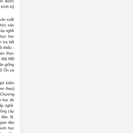
họn được
trình kỹ
sản xuất
chức sản
 của nghề
thực học
m tra hết
i thiểu -
học thực
ó Mã MĐ
ân giống
10 Ôn và
giờ kiểm
èm theo)
 Chương
n học đủ
ấp nghề.
rồng cây
đào, lê,
gian đào
gười học