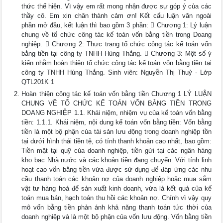
thức thể hiện. Vì vậy em rất mong nhận được sự góp ý của các
thầy cô. Em xin chân thành cảm ơn! Kết cấu luận văn ngoài
phần mở đầu, kết luận thì bao gồm 3 phần:  Chương 1: Lý luận
chung về tổ chức công tác kế toán vốn bằng tiền trong Doang
nghiệp.  Chương 2: Thực trạng tổ chức công tác kế toán vốn
bằng tiền tại công ty TNHH Hùng Thắng.  Chương 3: Một số ý
kiến nhằm hoàn thiện tổ chức công tác kế toán vốn bằng tiền tại
công ty TNHH Hùng Thắng. Sinh viên: Nguyễn Thị Thuỷ - Lớp
QTL201K 1
Hoàn thiện công tác kế toán vốn bằng tiền Chương 1 LÝ LUẬN
CHUNG VỀ TỔ CHỨC KẾ TOÁN VỐN BẰNG TIỀN TRONG
DOANG NGHIỆP 1.1. Khái niệm, nhiệm vụ của kế toán vốn bằng
tiền: 1.1.1. Khái niệm, nội dung kế toán vốn bằng tiền: Vốn bằng
tiền là một bộ phận của tài sản lưu động trong doanh nghiệp tồn
tại dưới hình thái tiền tệ, có tính thanh khoản cao nhất, bao gồm:
Tiền mặt tại quỹ của doanh nghiệp, tiền gửi tại các ngân hàng
kho bạc Nhà nước và các khoản tiền đang chuyển. Với tính linh
hoạt cao vốn bằng tiền vừa được sử dụng để đáp ứng các nhu
cầu thanh toán các khoản nợ của doanh nghiệp hoặc mua sắm
vật tư hàng hoá để sản xuất kinh doanh, vừa là kết quả của kế
toán mua bán, hạch toán thu hồi các khoản nợ. Chính vì vậy quy
mô vốn bằng tiền phản ánh khả năng thanh toán tức thời của
doanh nghiệp và là một bộ phận của vốn lưu động. Vốn bằng tiền