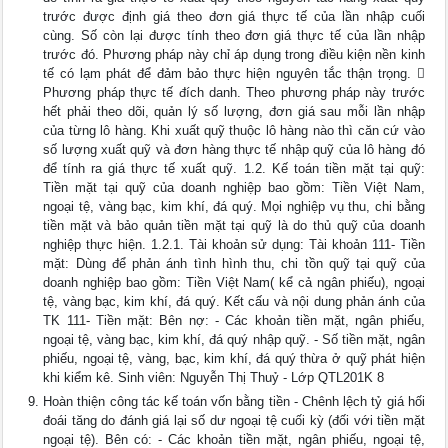
trước được định giá theo đơn giá thực tế của lần nhập cuối
cùng. Số còn lại được tính theo đơn giá thực tế của lần nhập
trước đó. Phương pháp này chỉ áp dụng trong điều kiện nền kinh
tế có lạm phát để đảm bảo thực hiện nguyên tắc thận trọng. 
Phương pháp thực tế đích danh. Theo phương pháp này trước
hết phải theo dõi, quản lý số lượng, đơn giá sau mỗi lần nhập
của từng lô hàng. Khi xuất quỹ thuộc lô hàng nào thì căn cứ vào
số lượng xuất quỹ và đơn hàng thực tế nhập quỹ của lô hàng đó
để tính ra giá thực tế xuất quỹ. 1.2. Kế toán tiền mặt tại quỹ:
Tiền mặt tại quỹ của doanh nghiệp bao gồm: Tiền Việt Nam,
ngoại tệ, vàng bạc, kim khí, đá quý. Mọi nghiệp vụ thu, chi bằng
tiền mặt và bảo quản tiền mặt tại quỹ là do thủ quỹ của doanh
nghiệp thực hiện. 1.2.1. Tài khoản sử dụng: Tài khoản 111- Tiền
mặt: Dùng để phản ánh tình hình thu, chi tồn quỹ tại quỹ của
doanh nghiệp bao gồm: Tiền Việt Nam( kể cả ngân phiếu), ngoại
tệ, vàng bạc, kim khí, đá quý. Kết cấu và nội dung phản ánh của
TK 111- Tiền mặt: Bên nợ: - Các khoản tiền mặt, ngân phiếu,
ngoại tệ, vàng bạc, kim khí, đá quý nhập quỹ. - Số tiền mặt, ngân
phiếu, ngoại tệ, vàng, bạc, kim khí, đá quý thừa ở quỹ phát hiện
khi kiểm kê. Sinh viên: Nguyễn Thị Thuỷ - Lớp QTL201K 8
Hoàn thiện công tác kế toán vốn bằng tiền - Chênh lệch tỷ giá hối
đoái tăng do đánh giá lại số dư ngoại tệ cuối kỳ (đối với tiền mặt
ngoại tệ). Bên có: - Các khoản tiền mặt, ngân phiếu, ngoại tệ,