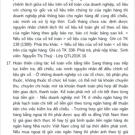
chênh lệch giữa số liệu trên sổ kế toán của doanh nghiệp, số liệu
với chứng từ gốc và số liệu trên chứng từ của ngân hàng thì
doanh nghiệp phải thông báo cho ngân hàng để cùng đối chiếu,
xác minh và xử lý kịp thời. Cuối tháng chưa xác định được
nguyên nhân chênh lệch thì số liệu kế toán ghi sổ theo số liệu
của ngân hàng theo giấy báo nợ, báo có hoặc bảng sao kê. +
Nếu số liệu của sổ kế toán > số liệu của ngân hàng: Ghi có TK
138 (1388)- Phải thu khác. + Nếu số liệu của sổ kế toán < số liệu
trên của ngân hàng: Ghi có TK 338- Phải trả, phải nộp khác. Sinh
viên: Nguyễn Thị Thuỷ - Lớp QTL201K 16
Hoàn thiện công tác kế toán vốn bằng tiền Sang tháng sau tiếp
tục kiểm tra, đối chiếu, xác minh nguyên nhân để điều chỉnh số
liệu ghi sổ. - Ở những doanh nghiệp có các tổ chức, bộ phận phụ
thuộc, không thuộc tổ chức kế toán, có thể mở tài khoản chuyên
thu, chuyên chi hoặc mở tài khoản thanh toán phù hợp để thuận
tiện giao dịch, thanh toán. Kế toán phải mở sổ chi tiết theo từng
loại tiền gửi. - Nếu doanh nghiệp mở TK ở nhiều ngân hàng thì
phải hạch toán chi tiết số tiền gửi theo từng ngân hàng để thuận
tiện cho việc kiểm tra đối chiếu. - Trường hợp gửi tiền vào ngân
hàng bằng ngoại tệ thì phải được quy đổi ra đồng Việt Nam theo
tỷ giá giao dịch thực tế hay tỷ giá bình quân liên ngân hàng do
ngân hàng Nhà nước Việt Nam công bố tại thời điểm phát sinh.
Nếu mua ngoại tệ gửi vào ngân hàng thì phản ánh theo tỷ giá