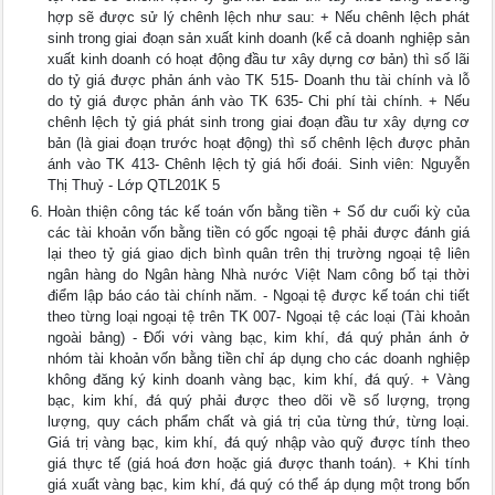
hợp sẽ được sử lý chênh lệch như sau: + Nếu chênh lệch phát
sinh trong giai đoạn sản xuất kinh doanh (kể cả doanh nghiệp sản
xuất kinh doanh có hoạt động đầu tư xây dựng cơ bản) thì số lãi
do tỷ giá được phản ánh vào TK 515- Doanh thu tài chính và lỗ
do tỷ giá được phản ánh vào TK 635- Chi phí tài chính. + Nếu
chênh lệch tỷ giá phát sinh trong giai đoạn đầu tư xây dựng cơ
bản (là giai đoạn trước hoạt động) thì số chênh lệch được phản
ánh vào TK 413- Chênh lệch tỷ giá hối đoái. Sinh viên: Nguyễn
Thị Thuỷ - Lớp QTL201K 5
Hoàn thiện công tác kế toán vốn bằng tiền + Số dư cuối kỳ của
các tài khoản vốn bằng tiền có gốc ngoại tệ phải được đánh giá
lại theo tỷ giá giao dịch bình quân trên thị trường ngoại tệ liên
ngân hàng do Ngân hàng Nhà nước Việt Nam công bố tại thời
điểm lập báo cáo tài chính năm. - Ngoại tệ được kế toán chi tiết
theo từng loại ngoại tệ trên TK 007- Ngoại tệ các loại (Tài khoản
ngoài bảng) - Đối với vàng bạc, kim khí, đá quý phản ánh ở
nhóm tài khoản vốn bằng tiền chỉ áp dụng cho các doanh nghiệp
không đăng ký kinh doanh vàng bạc, kim khí, đá quý. + Vàng
bạc, kim khí, đá quý phải được theo dõi về số lượng, trọng
lượng, quy cách phẩm chất và giá trị của từng thứ, từng loại.
Giá trị vàng bạc, kim khí, đá quý nhập vào quỹ được tính theo
giá thực tế (giá hoá đơn hoặc giá được thanh toán). + Khi tính
giá xuất vàng bạc, kim khí, đá quý có thể áp dụng một trong bốn