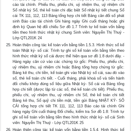
cáo tài chính. Phiếu thu, phiếu chi, uỷ nhiệm thu, uỷ nhiệm chi
Sổ nhật ký Sổ, thẻ kế toán chi đặc biệt Sổ nhật ký tiết chung Sổ
cái TK 111, 112, 113 Bảng tổng hợp chi tiết Bảng cân đối số phát
sinh Báo cáo tài chính Ghi hàng ngày Ghi cuối tháng hoặc ghi
định kỳ Quan hệ đối chiếu Sơ đồ 1.7 Trình tự kế toán vốn bằng
tiền theo hình thức nhật ký chung Sinh viên: Nguyễn Thị Thuỷ -
Lớp QTL201K 24
Hoàn thiện công tác kế toán vốn bằng tiền 1.5.3. Hình thức sổ kế
toán Nhật ký- sổ cái: Trình tự ghi sổ kế toán vốn bằng tiền theo
hình thức nhật ký sổ cái được thể hiện qua sơ đồ 1.8 dưới đây. -
Hàng ngày căn cứ vào các chứng từ gốc: Phiếu thu, phiếu chi,
uỷ nhiệm thu, uỷ nhiệm chi hoặc Bảng tổng hợp chứng từ gốc:
Bảng kê thu, chi tiền, kế toán ghi vào Nhật ký sổ cái, sau đó vào
sổ, thẻ kế toán chi tiết. - Cuối tháng, phải khoá sổ và tiến hành
đối chiếu khớp đúng số liệu giữa Nhật ký- Sổ cái và Bảng tổng
hợp chi tiết (được lập từ các sổ, thẻ kế toán chi tiết). Phiếu thu,
phiếu chi, uỷ nhiệm thu, uỷ nhiệm chi Sổ, thẻ kế toán chi tiết
Bảng kê thu, Sổ quỹ chi tiền mặt, tiền gửi Bảng NHẬT KÝ- SỔ
CÁI tổng hợp chi tiết TK 111, 112, 113 Báo cáo tài chính Ghi
hàng ngày Ghi cuối tháng Đối chiếu, kiểm tra Sơ đồ 1.8: Trình tự
ghi sổ kế toán vốn bằng tiền theo hình thức nhật ký- sổ cái Sinh
viên: Nguyễn Thị Thuỷ - Lớp QTL201K 25
Hoàn thiện công tác kế toán vốn bằng tiền 1.5.4. Hình thức kế