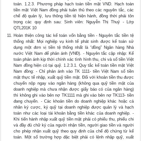
toán. 1.2.3. Phương pháp hạch toán tiền mặt VND. Hạch toán
tiền mặt Việt Nam đồng phải tuân thủ theo các nguyên tắc, các
chế độ quản lý, lưu thông tiền tệ hiện hành, đồng thời phải tôn
trọng các quy định sau: Sinh viên: Nguyễn Thị Thuỷ - Lớp
QTL201K 10
Hoàn thiện công tác kế toán vốn bằng tiền - Nguyên tắc tiền tệ
thống nhất: Mọi nghiệp vụ kinh tế phát sinh được kế toán sử
dụng một đơn vị tiền tệ thống nhất là “đồng” Ngân hàng Nhà
nước Việt Nam để phản ánh (VNĐ). - Nguyên tắc cập nhập: Kế
toán phản ánh kịp thời chính xác tình hình thu, chi và số tiền Việt
Nam đồng hiện có tại quỹ. 1.2.3.1. Quy tắc kế toán tiền mặt Việt
Nam đồng: - Chỉ phản ánh vào TK 1111- tiền Việt Nam số tiền
mặt thực tế nhập, xuất quỹ tiền mặt. Đối với khoản tiền thu được
chuyển nộp ngay vào ngân hàng (không qua quỹ tiền mặt của
doanh nghiệp mà chưa nhận được giấy báo có của ngân hàng)
thì không ghi vào bên nợ TK1111 mà ghi vào bên nợ TK113- tiền
đang chuyển. - Các khoản tiền do doanh nghiệp khác hoặc cá
nhân ký cược, ký quỹ tại doanh nghiệp được quản lý và hạch
toán như các loại tài khoản bằng tiền khác của doanh nghiệp. -
Khi tiến hành nhập xuất quỹ tiền mặt phải có phiếu thu, phiếu chi
và đầy đủ chữ ký của người nhận tiền, người giao tiền và người
cho phép nhận xuất quỹ theo quy định của chế độ chứng từ kế
toán. Một số trường hợp đặc biệt phải có lệnh nhập quỹ, xuất