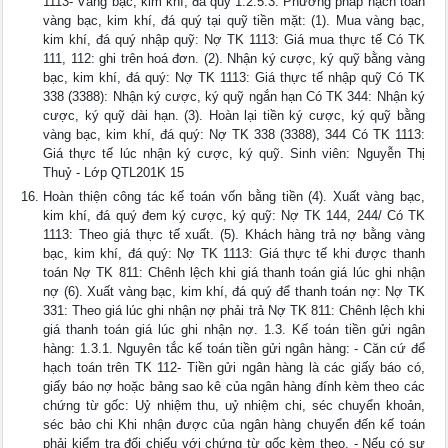
1113- Vàng bạc, kim khí, đá quý 1.2.5.3. Phương pháp hạch toán
vàng bạc, kim khí, đá quý tại quỹ tiền mặt: (1). Mua vàng bạc,
kim khí, đá quý nhập quỹ: Nợ TK 1113: Giá mua thực tế Có TK
111, 112: ghi trên hoá đơn. (2). Nhận ký cược, ký quỹ bằng vàng
bạc, kim khí, đá quý: Nợ TK 1113: Giá thực tế nhập quỹ Có TK
338 (3388): Nhận ký cược, ký quỹ ngắn hạn Có TK 344: Nhận ký
cược, ký quỹ dài hạn. (3). Hoàn lại tiền ký cược, ký quỹ bằng
vàng bạc, kim khí, đá quý: Nợ TK 338 (3388), 344 Có TK 1113:
Giá thực tế lúc nhận ký cược, ký quỹ. Sinh viên: Nguyễn Thị
Thuỷ - Lớp QTL201K 15
Hoàn thiện công tác kế toán vốn bằng tiền (4). Xuất vàng bạc,
kim khí, đá quý đem ký cược, ký quỹ: Nợ TK 144, 244/ Có TK
1113: Theo giá thực tế xuất. (5). Khách hàng trả nợ bằng vàng
bạc, kim khí, đá quý: Nợ TK 1113: Giá thực tế khi được thanh
toán Nợ TK 811: Chênh lệch khi giá thanh toán giá lúc ghi nhận
nợ (6). Xuất vàng bạc, kim khí, đá quý để thanh toán nợ: Nợ TK
331: Theo giá lúc ghi nhận nợ phải trả Nợ TK 811: Chênh lệch khi
giá thanh toán giá lúc ghi nhận nợ. 1.3. Kế toán tiền gửi ngân
hàng: 1.3.1. Nguyên tắc kế toán tiền gửi ngân hàng: - Căn cứ để
hạch toán trên TK 112- Tiền gửi ngân hàng là các giấy báo có,
giấy báo nợ hoặc bảng sao kê của ngân hàng đính kèm theo các
chứng từ gốc: Uỷ nhiệm thu, uỷ nhiệm chi, séc chuyển khoản,
séc bảo chi Khi nhận được của ngân hàng chuyển đến kế toán
phải kiểm tra đối chiếu với chứng từ gốc kèm theo. - Nếu có sự