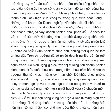
mở rộng quy mô sản xuất, thu nhận thêm nhiều công nhân nữa
tạo điều kiện giúp họ có công ăn việc làm để tự nuôi sống bản
thân cũng như gia đình. 2.1.2: Những khó khăn, thuận lợi và
thành tích đạt được của công ty trong quá trình hoạt động 
Những khó khăn của Doanh nghiệp Nền kinh tế hội nhập tạo ra
nhiều cơ hội cho các doanh nghiệp tuy vậy cũng tạo ra không ít
các thách thức, vì vậy doanh nghiệp phải phấn đấu để theo kịp
với xu thế của thời đại cũng như tạo chỗ đứng vững chắc trên
thị trường. Vì mới được thành lập nên công ty sẽ gặp nhiều khó
khăn trong công tác quản lý cũng như trong hoạt động kinh doanh
vì chưa có nhiều kinh nghiệm cũng như những mối quan hệ làm
ăn lâu dài. Trên thị trường đã có nhiều doanh nghiệp có tên tuổi
trong ngành nên doanh nghiệp gặp nhiều khó khăn trong việc
cạnh tranh. Do biến động giá cả trên thị trường nên doanh nghiệp
kinh doanh hiệu quả chưa cao, trong năm chưa nắm bắt được thị
trường, thu hút khách hàng còn hạn chế. Để khắc phục những
khó khăn đó công ty phải không ngừng tăng cường nâng cao
chuyên môn nghiệp vụ cho đội ngũ cán bộ công nhân viên để từ
đó tạo ra đội ngũ nhân viên vừa nhiệt huyết vừa có chuyên môn.
Bên cạnh đó công ty cũng không ngừng nâng cao chất lượng
dịch vụ để thu hút bạn hàng cũng như tạo được thương hiệu trên
thị trường.  Những thuận lợi trong nền kinh tế thị trường Với
nền kinh tế hội nhập, cơ chế mở cửa thông thoáng, nền hành