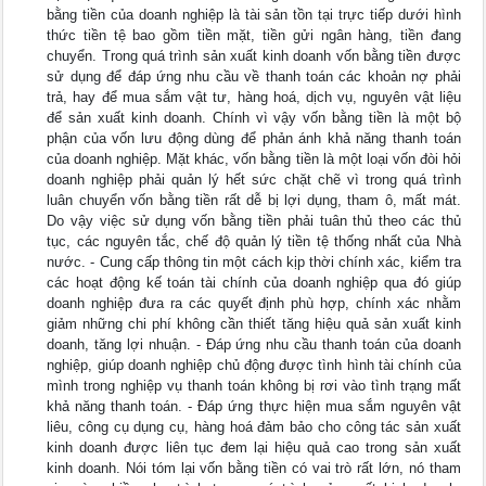
bằng tiền của doanh nghiệp là tài sản tồn tại trực tiếp dưới hình
thức tiền tệ bao gồm tiền mặt, tiền gửi ngân hàng, tiền đang
chuyển. Trong quá trình sản xuất kinh doanh vốn bằng tiền được
sử dụng để đáp ứng nhu cầu về thanh toán các khoản nợ phải
trả, hay để mua sắm vật tư, hàng hoá, dịch vụ, nguyên vật liệu
để sản xuất kinh doanh. Chính vì vậy vốn bằng tiền là một bộ
phận của vốn lưu động dùng để phản ánh khả năng thanh toán
của doanh nghiệp. Mặt khác, vốn bằng tiền là một loại vốn đòi hỏi
doanh nghiệp phải quản lý hết sức chặt chẽ vì trong quá trình
luân chuyển vốn bằng tiền rất dễ bị lợi dụng, tham ô, mất mát.
Do vậy việc sử dụng vốn bằng tiền phải tuân thủ theo các thủ
tục, các nguyên tắc, chế độ quản lý tiền tệ thống nhất của Nhà
nước. - Cung cấp thông tin một cách kịp thời chính xác, kiểm tra
các hoạt động kế toán tài chính của doanh nghiệp qua đó giúp
doanh nghiệp đưa ra các quyết định phù hợp, chính xác nhằm
giảm những chi phí không cần thiết tăng hiệu quả sản xuất kinh
doanh, tăng lợi nhuận. - Đáp ứng nhu cầu thanh toán của doanh
nghiệp, giúp doanh nghiệp chủ động được tình hình tài chính của
mình trong nghiệp vụ thanh toán không bị rơi vào tình trạng mất
khả năng thanh toán. - Đáp ứng thực hiện mua sắm nguyên vật
liêu, công cụ dụng cụ, hàng hoá đảm bảo cho công tác sản xuất
kinh doanh được liên tục đem lại hiệu quả cao trong sản xuất
kinh doanh. Nói tóm lại vốn bằng tiền có vai trò rất lớn, nó tham