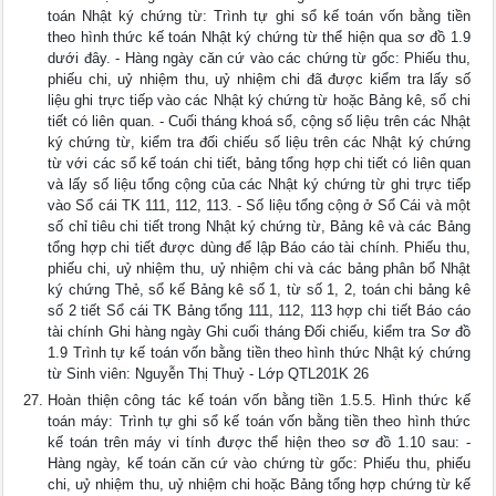
toán Nhật ký chứng từ: Trình tự ghi sổ kế toán vốn bằng tiền
theo hình thức kế toán Nhật ký chứng từ thể hiện qua sơ đồ 1.9
dưới đây. - Hàng ngày căn cứ vào các chứng từ gốc: Phiếu thu,
phiếu chi, uỷ nhiệm thu, uỷ nhiệm chi đã được kiểm tra lấy số
liệu ghi trực tiếp vào các Nhật ký chứng từ hoặc Bảng kê, sổ chi
tiết có liên quan. - Cuối tháng khoá sổ, cộng số liệu trên các Nhật
ký chứng từ, kiểm tra đối chiếu số liệu trên các Nhật ký chứng
từ với các sổ kế toán chi tiết, bảng tổng hợp chi tiết có liên quan
và lấy số liệu tổng cộng của các Nhật ký chứng từ ghi trực tiếp
vào Sổ cái TK 111, 112, 113. - Số liệu tổng cộng ở Sổ Cái và một
số chỉ tiêu chi tiết trong Nhật ký chứng từ, Bảng kê và các Bảng
tổng hợp chi tiết được dùng để lập Báo cáo tài chính. Phiếu thu,
phiếu chi, uỷ nhiệm thu, uỷ nhiệm chi và các bảng phân bổ Nhật
ký chứng Thẻ, sổ kế Bảng kê số 1, từ số 1, 2, toán chi bảng kê
số 2 tiết Sổ cái TK Bảng tổng 111, 112, 113 hợp chi tiết Báo cáo
tài chính Ghi hàng ngày Ghi cuối tháng Đối chiếu, kiểm tra Sơ đồ
1.9 Trình tự kế toán vốn bằng tiền theo hình thức Nhật ký chứng
từ Sinh viên: Nguyễn Thị Thuỷ - Lớp QTL201K 26
Hoàn thiện công tác kế toán vốn bằng tiền 1.5.5. Hình thức kế
toán máy: Trình tự ghi sổ kế toán vốn bằng tiền theo hình thức
kế toán trên máy vi tính được thể hiện theo sơ đồ 1.10 sau: -
Hàng ngày, kế toán căn cứ vào chứng từ gốc: Phiếu thu, phiếu
chi, uỷ nhiệm thu, uỷ nhiệm chi hoặc Bảng tổng hợp chứng từ kế