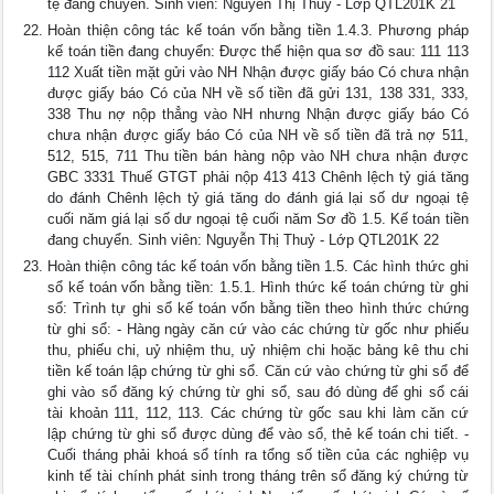
tệ đang chuyển. Sinh viên: Nguyễn Thị Thuỷ - Lớp QTL201K 21
Hoàn thiện công tác kế toán vốn bằng tiền 1.4.3. Phương pháp
kế toán tiền đang chuyển: Được thể hiện qua sơ đồ sau: 111 113
112 Xuất tiền mặt gửi vào NH Nhận được giấy báo Có chưa nhận
được giấy báo Có của NH về số tiền đã gửi 131, 138 331, 333,
338 Thu nợ nộp thẳng vào NH nhưng Nhận được giấy báo Có
chưa nhận được giấy báo Có của NH về số tiền đã trả nợ 511,
512, 515, 711 Thu tiền bán hàng nộp vào NH chưa nhận được
GBC 3331 Thuế GTGT phải nộp 413 413 Chênh lệch tỷ giá tăng
do đánh Chênh lệch tỷ giá tăng do đánh giá lại số dư ngoại tệ
cuối năm giá lại số dư ngoại tệ cuối năm Sơ đồ 1.5. Kế toán tiền
đang chuyển. Sinh viên: Nguyễn Thị Thuỷ - Lớp QTL201K 22
Hoàn thiện công tác kế toán vốn bằng tiền 1.5. Các hình thức ghi
sổ kế toán vốn bằng tiền: 1.5.1. Hình thức kế toán chứng từ ghi
sổ: Trình tự ghi sổ kế toán vốn bằng tiền theo hình thức chứng
từ ghi sổ: - Hàng ngày căn cứ vào các chứng từ gốc như phiếu
thu, phiếu chi, uỷ nhiệm thu, uỷ nhiệm chi hoặc bảng kê thu chi
tiền kế toán lập chứng từ ghi sổ. Căn cứ vào chứng từ ghi sổ để
ghi vào sổ đăng ký chứng từ ghi sổ, sau đó dùng để ghi sổ cái
tài khoản 111, 112, 113. Các chứng từ gốc sau khi làm căn cứ
lập chứng từ ghi sổ được dùng để vào sổ, thẻ kế toán chi tiết. -
Cuối tháng phải khoá sổ tính ra tổng số tiền của các nghiệp vụ
kinh tế tài chính phát sinh trong tháng trên sổ đăng ký chứng từ