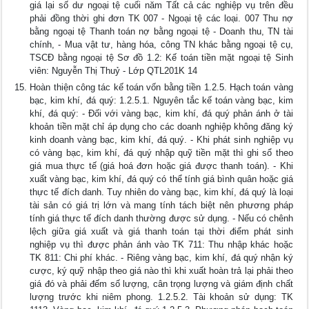
giá lại số dư ngoại tệ cuối năm Tất cả các nghiệp vụ trên đều
phải đồng thời ghi đơn TK 007 - Ngoại tệ các loại. 007 Thu nợ
bằng ngoại tệ Thanh toán nợ bằng ngoại tệ - Doanh thu, TN tài
chính, - Mua vật tư, hàng hóa, công TN khác bằng ngoại tệ cụ,
TSCĐ bằng ngoại tệ Sơ đồ 1.2: Kế toán tiền mặt ngoại tệ Sinh
viên: Nguyễn Thị Thuỷ - Lớp QTL201K 14
Hoàn thiện công tác kế toán vốn bằng tiền 1.2.5. Hạch toán vàng
bạc, kim khí, đá quý: 1.2.5.1. Nguyên tắc kế toán vàng bạc, kim
khí, đá quý: - Đối với vàng bạc, kim khí, đá quý phản ánh ở tài
khoản tiền mặt chỉ áp dụng cho các doanh nghiệp không đăng ký
kinh doanh vàng bạc, kim khí, đá quý. - Khi phát sinh nghiệp vụ
có vàng bạc, kim khí, đá quý nhập quỹ tiền mặt thì ghi sổ theo
giá mua thực tế (giá hoá đơn hoặc giá được thanh toán). - Khi
xuất vàng bạc, kim khí, đá quý có thể tính giá bình quân hoặc giá
thực tế đích danh. Tuy nhiên do vàng bạc, kim khí, đá quý là loại
tài sản có giá trị lớn và mang tính tách biệt nên phương pháp
tính giá thực tế đích danh thường được sử dụng. - Nếu có chênh
lệch giữa giá xuất và giá thanh toán tại thời điểm phát sinh
nghiệp vụ thì được phản ánh vào TK 711: Thu nhập khác hoặc
TK 811: Chi phí khác. - Riêng vàng bạc, kim khí, đá quý nhận ký
cược, ký quỹ nhập theo giá nào thì khi xuất hoàn trả lại phải theo
giá đó và phải đếm số lượng, cân trọng lượng và giám định chất
lượng trước khi niêm phong. 1.2.5.2. Tài khoản sử dụng: TK