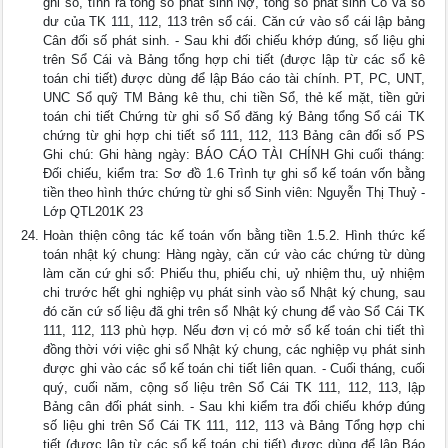
ghi sổ, tính ra tổng số phát sinh Nợ, tổng số phát sinh Có và số
dư của TK 111, 112, 113 trên sổ cái. Căn cứ vào sổ cái lập bảng
Cân đối số phát sinh. - Sau khi đối chiếu khớp đúng, số liệu ghi
trên Sổ Cái và Bảng tổng hợp chi tiết (được lập từ các sổ kê
toán chi tiết) được dùng để lập Báo cáo tài chính. PT, PC, UNT,
UNC Sổ quỹ TM Bảng kê thu, chi tiền Sổ, thẻ kế mặt, tiền gửi
toán chi tiết Chứng từ ghi sổ Sổ đăng ký Bảng tổng Sổ cái TK
chứng từ ghi hợp chi tiết sổ 111, 112, 113 Bảng cân đối số PS
Ghi chú: Ghi hàng ngày: BÁO CÁO TÀI CHÍNH Ghi cuối tháng:
Đối chiếu, kiểm tra: Sơ đồ 1.6 Trình tự ghi sổ kế toán vốn bằng
tiền theo hình thức chứng từ ghi sổ Sinh viên: Nguyễn Thị Thuỷ -
Lớp QTL201K 23
Hoàn thiện công tác kế toán vốn bằng tiền 1.5.2. Hình thức kế
toán nhật ký chung: Hàng ngày, căn cứ vào các chứng từ dùng
làm căn cứ ghi sổ: Phiếu thu, phiếu chi, uỷ nhiệm thu, uỷ nhiệm
chi trước hết ghi nghiệp vụ phát sinh vào sổ Nhật ký chung, sau
đó căn cứ số liệu đã ghi trên sổ Nhật ký chung để vào Sổ Cái TK
111, 112, 113 phù hợp. Nếu đơn vị có mở sổ kế toán chi tiết thì
đồng thời với việc ghi sổ Nhật ký chung, các nghiệp vụ phát sinh
được ghi vào các sổ kế toán chi tiết liên quan. - Cuối tháng, cuối
quý, cuối năm, cộng số liệu trên Sổ Cái TK 111, 112, 113, lập
Bảng cân đối phát sinh. - Sau khi kiểm tra đối chiếu khớp đúng
số liệu ghi trên Sổ Cái TK 111, 112, 113 và Bảng Tổng hợp chi
tiết (được lập từ các sổ kế toán chi tiết) được dùng để lập Báo