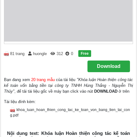
Free
81 trang
huongle
312
0
Download
Bạn đang xem
20 trang mẫu
của tài liệu
"Khóa luận Hoàn thiện công tác
kế toán vốn bằng tiền tại công ty TNHH Hùng Thắng - Nguyễn Thị
Thủy"
, để tải tài liệu gốc về máy bạn click vào nút
DOWNLOAD
ở trên
Tài liệu đính kèm:
khoa_luan_hoan_thien_cong_tac_ke_toan_von_bang_tien_tai_con
g.pdf
Nội dung text: Khóa luận Hoàn thiện công tác kế toán