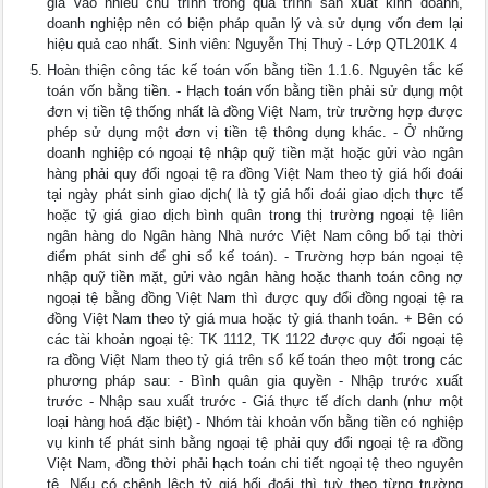
gia vào nhiều chu trình trong quá trình sản xuất kinh doanh,
doanh nghiệp nên có biện pháp quản lý và sử dụng vốn đem lại
hiệu quả cao nhất. Sinh viên: Nguyễn Thị Thuỷ - Lớp QTL201K 4
Hoàn thiện công tác kế toán vốn bằng tiền 1.1.6. Nguyên tắc kế
toán vốn bằng tiền. - Hạch toán vốn bằng tiền phải sử dụng một
đơn vị tiền tệ thống nhất là đồng Việt Nam, trừ trường hợp được
phép sử dụng một đơn vị tiền tệ thông dụng khác. - Ở những
doanh nghiệp có ngoại tệ nhập quỹ tiền mặt hoặc gửi vào ngân
hàng phải quy đổi ngoại tệ ra đồng Việt Nam theo tỷ giá hối đoái
tại ngày phát sinh giao dịch( là tỷ giá hối đoái giao dịch thực tế
hoặc tỷ giá giao dịch bình quân trong thị trường ngoại tệ liên
ngân hàng do Ngân hàng Nhà nước Việt Nam công bố tại thời
điểm phát sinh để ghi sổ kế toán). - Trường hợp bán ngoại tệ
nhập quỹ tiền mặt, gửi vào ngân hàng hoặc thanh toán công nợ
ngoại tệ bằng đồng Việt Nam thì được quy đổi đồng ngoại tệ ra
đồng Việt Nam theo tỷ giá mua hoặc tỷ giá thanh toán. + Bên có
các tài khoản ngoại tệ: TK 1112, TK 1122 được quy đổi ngoại tệ
ra đồng Việt Nam theo tỷ giá trên sổ kế toán theo một trong các
phương pháp sau: - Bình quân gia quyền - Nhập trước xuất
trước - Nhập sau xuất trước - Giá thực tế đích danh (như một
loại hàng hoá đặc biệt) - Nhóm tài khoản vốn bằng tiền có nghiệp
vụ kinh tế phát sinh bằng ngoại tệ phải quy đổi ngoại tệ ra đồng
Việt Nam, đồng thời phải hạch toán chi tiết ngoại tệ theo nguyên
tệ. Nếu có chênh lệch tỷ giá hối đoái thì tuỳ theo từng trường