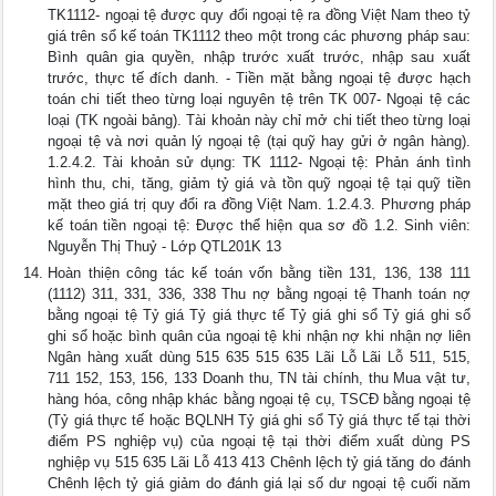
TK1112- ngoại tệ được quy đổi ngoại tệ ra đồng Việt Nam theo tỷ
giá trên sổ kế toán TK1112 theo một trong các phương pháp sau:
Bình quân gia quyền, nhập trước xuất trước, nhập sau xuất
trước, thực tế đích danh. - Tiền mặt bằng ngoại tệ được hạch
toán chi tiết theo từng loại nguyên tệ trên TK 007- Ngoại tệ các
loại (TK ngoài bảng). Tài khoản này chỉ mở chi tiết theo từng loại
ngoại tệ và nơi quản lý ngoại tệ (tại quỹ hay gửi ở ngân hàng).
1.2.4.2. Tài khoản sử dụng: TK 1112- Ngoại tệ: Phản ánh tình
hình thu, chi, tăng, giảm tỷ giá và tồn quỹ ngoại tệ tại quỹ tiền
mặt theo giá trị quy đổi ra đồng Việt Nam. 1.2.4.3. Phương pháp
kế toán tiền ngoại tệ: Được thể hiện qua sơ đồ 1.2. Sinh viên:
Nguyễn Thị Thuỷ - Lớp QTL201K 13
Hoàn thiện công tác kế toán vốn bằng tiền 131, 136, 138 111
(1112) 311, 331, 336, 338 Thu nợ bằng ngoại tệ Thanh toán nợ
bằng ngoại tệ Tỷ giá Tỷ giá thực tế Tỷ giá ghi sổ Tỷ giá ghi sổ
ghi sổ hoặc bình quân của ngoại tệ khi nhận nợ khi nhận nợ liên
Ngân hàng xuất dùng 515 635 515 635 Lãi Lỗ Lãi Lỗ 511, 515,
711 152, 153, 156, 133 Doanh thu, TN tài chính, thu Mua vật tư,
hàng hóa, công nhập khác bằng ngoại tệ cụ, TSCĐ bằng ngoại tệ
(Tỷ giá thực tế hoặc BQLNH Tỷ giá ghi sổ Tỷ giá thực tế tại thời
điểm PS nghiệp vụ) của ngoại tệ tại thời điểm xuất dùng PS
nghiệp vụ 515 635 Lãi Lỗ 413 413 Chênh lệch tỷ giá tăng do đánh
Chênh lệch tỷ giá giảm do đánh giá lại số dư ngoại tệ cuối năm