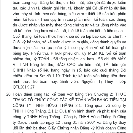
toán cùng loại: Bảng kê thu, chi tiền mặt, tiền gửi đã được kiểm
tra, xác định tài khoản ghi Nợ, tài khoản ghi Có để nhập dữ liệu
vào máy vi tính theo các bảng, biểu được thiết kế sẵn trên phần
mềm kế toán. - Theo quy trình của phần mềm kế toán, các thông
tin được nhập vào máy theo từng chứng từ và tự động nhập vào
sổ kế toán tổng hợp và các sổ, thẻ kế toán chi tiết có liên quan. -
Cuối tháng, kế toán thực hiện khoá sổ và lập báo cáo tài chính. -
Cuối kỳ kế toán, sổ kế toán được in ra giấy, đóng thành quyển và
thực hiện các thủ tục pháp lý theo quy định về sổ kế toán ghi
bằng tay. Phiếu thu, PHẦN phiếu chi, uỷ MỀM KẾ Sổ kế toán
nhiệm thu, uỷ TOÁN - Sổ tổng nhiệm chi hợp - Sổ chi tiết MÁY
VI TÍNH Bảng kê thu, BÁO CÁO chi tiền mặt, TÀI tiền gửi
CHÍNH Nhập số liệu hàng ngày In sổ, báo cáo cuối tháng Đối
chiếu kiểm tra Sơ đồ 1.10: Trình tự kế toán vốn bằng tiền theo
hình thức kế toán máy. Sinh viên: Nguyễn Thị Thuỷ - Lớp
QTL201K 27
Hoàn thiện công tác kế toán vốn bằng tiền Chương 2: THỰC
TRẠNG TỔ CHỨC CÔNG TÁC KẾ TOÁN VỐN BẰNG TIỀN TẠI
CÔNG TY TNHH HÙNG THẮNG 2.1: Tổng quan về công ty
TNHH Hùng Thắng. 2.1.1: Quá trình hình thành và phát triển của
công ty TNHH Hùng Thắng . Công ty TNHH Hùng Thắng là Công
ty được thành lập ngày 12 tháng 01 năm 2004 và Đăng ký thay
đổi lần thứ ba theo Giấy Chứng nhận Đăng ký Kinh doanh Công