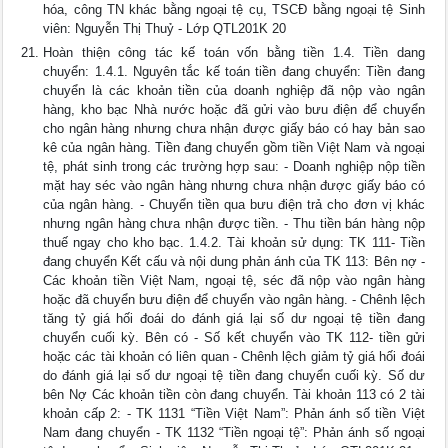
hóa, công TN khác bằng ngoại tệ cụ, TSCĐ bằng ngoại tệ Sinh
viên: Nguyễn Thị Thuỷ - Lớp QTL201K 20
Hoàn thiện công tác kế toán vốn bằng tiền 1.4. Tiền dang
chuyển: 1.4.1. Nguyên tắc kế toán tiền đang chuyển: Tiền đang
chuyển là các khoản tiền của doanh nghiệp đã nộp vào ngân
hàng, kho bạc Nhà nước hoặc đã gửi vào bưu điện để chuyển
cho ngân hàng nhưng chưa nhận được giấy báo có hay bản sao
kê của ngân hàng. Tiền đang chuyển gồm tiền Việt Nam và ngoại
tệ, phát sinh trong các trường hợp sau: - Doanh nghiệp nộp tiền
mặt hay séc vào ngân hàng nhưng chưa nhận được giấy báo có
của ngân hàng. - Chuyển tiền qua bưu điện trả cho đơn vị khác
nhưng ngân hàng chưa nhận được tiền. - Thu tiền bán hàng nộp
thuế ngay cho kho bạc. 1.4.2. Tài khoản sử dụng: TK 111- Tiền
đang chuyển Kết cấu và nội dung phản ánh của TK 113: Bên nợ -
Các khoản tiền Việt Nam, ngoại tệ, séc đã nộp vào ngân hàng
hoặc đã chuyển bưu điện để chuyển vào ngân hàng. - Chênh lệch
tăng tỷ giá hối đoái do đánh giá lại số dư ngoại tệ tiền đang
chuyển cuối kỳ. Bên có - Số kết chuyển vào TK 112- tiền gửi
hoặc các tài khoản có liên quan - Chênh lệch giảm tỷ giá hối đoái
do đánh giá lại số dư ngoại tệ tiền đang chuyển cuối kỳ. Số dư
bên Nợ Các khoản tiền còn đang chuyển. Tài khoản 113 có 2 tài
khoản cấp 2: - TK 1131 “Tiền Việt Nam”: Phản ánh số tiền Việt
Nam đang chuyển - TK 1132 “Tiền ngoại tệ”: Phản ánh số ngoại