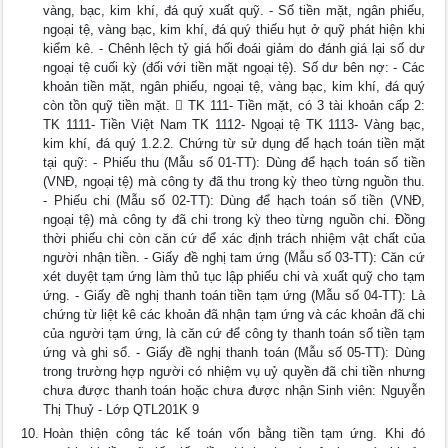
vàng, bạc, kim khí, đá quý xuất quỹ. - Số tiền mặt, ngân phiếu,
ngoại tệ, vàng bạc, kim khí, đá quý thiếu hụt ở quỹ phát hiện khi
kiểm kê. - Chênh lệch tỷ giá hối đoái giảm do đánh giá lại số dư
ngoại tệ cuối kỳ (đối với tiền mặt ngoại tệ). Số dư bên nợ: - Các
khoản tiền mặt, ngân phiếu, ngoại tệ, vàng bạc, kim khí, đá quý
còn tồn quỹ tiền mặt.  TK 111- Tiền mặt, có 3 tài khoản cấp 2:
TK 1111- Tiền Việt Nam TK 1112- Ngoại tệ TK 1113- Vàng bạc,
kim khí, đá quý 1.2.2. Chứng từ sử dụng để hạch toán tiền mặt
tại quỹ: - Phiếu thu (Mẫu số 01-TT): Dùng để hạch toán số tiền
(VNĐ, ngoại tệ) mà công ty đã thu trong kỳ theo từng nguồn thu.
- Phiếu chi (Mẫu số 02-TT): Dùng để hạch toán số tiền (VNĐ,
ngoại tệ) mà công ty đã chi trong kỳ theo từng nguồn chi. Đồng
thời phiếu chi còn căn cứ để xác định trách nhiệm vật chất của
người nhận tiền. - Giấy đề nghị tam ứng (Mẫu số 03-TT): Căn cứ
xét duyệt tạm ứng làm thủ tục lập phiếu chi và xuất quỹ cho tạm
ứng. - Giấy đề nghị thanh toán tiền tạm ứng (Mẫu số 04-TT): Là
chứng từ liệt kê các khoản đã nhận tạm ứng và các khoản đã chi
của người tạm ứng, là căn cứ để công ty thanh toán số tiền tạm
ứng và ghi sổ. - Giấy đề nghị thanh toán (Mẫu số 05-TT): Dùng
trong trường hợp người có nhiệm vụ uỷ quyền đã chi tiền nhưng
chưa được thanh toán hoặc chưa được nhận Sinh viên: Nguyễn
Thị Thuỷ - Lớp QTL201K 9
Hoàn thiện công tác kế toán vốn bằng tiền tạm ứng. Khi đó