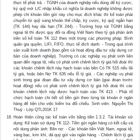
thực tế phải trả. - TGNH của doanh nghiệp nếu dùng để ký cược,
ký quỹ mở L/C nhập khẩu có nghĩa là doanh nghiệp không được
phép chi khoản tiền gửi này cho mục đích khác thì kế toán phải
chuyển từ quỹ sang khoản thế chấp, ký cược, ký quỹ ngắn hạn
(TK 144) hay dài hạn (TK 244). - Trường hợp rút TGNH bằng
ngoại tệ thì được quy đổi ra đồng Việt Nam theo tỷ giá phản ánh
trên sổ kế toán TK 112 theo một trong các phương pháp: Bình
quân gia quyền, LIFI, FIFO, thực tế đích danh. - Trong quá trình
sản xuất kinh doanh (bao gồm cả hoạt động đầu tư xây dựng cơ
bản của doanh nghiệp). Trường có các nghiệp vụ phát sinh liên
quan đến ngoại tệ, nếu có phát sinh chênh lệch tỷ giá hối đoái thì
các khoản chênh lệch này hạch toán vào bên Có TK 515 nếu lãi
tỷ giá, hoặc bên Nợ TK 635 nếu lỗ tỷ giá. - Các nghiệp vụ phát
sinh trong giai đoạn đầu tư xây dựng cơ bản (giai đoạn trước
hoạt động) nếu có phát sinh chênh lệch tỷ giá hối đoái thì các
khoản chênh lệch này được hạch toán vào TK 413. - Phải tổ
chức hạch toán chi tiết số tiền gửi theo từng tài khoản ở ngân
hàng để tiện cho việc kiểm tra đối chiếu. Sinh viên: Nguyễn Thị
Thuỷ - Lớp QTL201K 17
Hoàn thiện công tác kế toán vốn bằng tiền 1.3.2. Tài khoản sử
dụng: Kế toán sử dụng TK 112- Tiền gửi ngân hàng có kết cấu và
nội dung phản ánh: Bên nợ: - Các khoản tiền Việt Nam, ngoại tệ,
vàng bạc, kim khí, đá quý gửi vào ngân hàng. - Chênh lệch tỷ giá