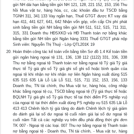
gửi NH dài hạn bằng tiền gửi NH 121, 128, 221 152, 153, 156 Thu
hồi Mua vật tư, hàng hóa, cc, các khoản đầu tư TSCĐ bằng
TGNH 311, 341 133 Vay ngắn hạn, Thuế GTGT được KT vay dài
hạn 411, 441 627, 641, 642 Nhận vốn góp, vốn cấp Chi phí phát
sinh bằng tiền gửi NH bằng tiền gửi NH 511, 512, 515, 711 311,
315, 331 Doanh thu HĐSXKD và HĐ Thanh toán nợ bằng khác
bằng tiền gửi NH tiền gửi Ngân hàng 3331 Thuế GTGT phải nộp
Sinh viên: Nguyễn Thị Thuỷ - Lớp QTL201K 19
Hoàn thiện công tác kế toán vốn bằng tiền Sơ đồ 1.4 Kế toán tiền
gửi ngân hàng ngoại tệ 131, 136, 138 112 (1122) 331, 336, 338
Thu nợ bằng ngoại tệ Thanh toán nợ bằng ngoại tệ Tỷ giá Tỷ giá
thực tế Tỷ giá ghi sổ Tỷ giá ghi sổ ghi sổ hoặc bình quân của
ngoại tệ khi nhận nợ khi nhận nợ liên Ngân hàng xuất dùng 515
635 515 635 Lãi Lỗ Lãi Lỗ 511, 515, 711 152, 153, 156, 133
Doanh thu, TN tài chính, thu Mua vật tư, hàng hóa, công nhập
khác bằng ngoại tệ cụ, TSCĐ bằng ngoại tệ (Tỷ giá thực tế hoặc
BQLNH Tỷ giá ghi sổ Tỷ giá thực tế tại thời điểm PS nghiệp vụ)
của ngoại tệ tại thời điểm xuất dùng PS nghiệp vụ 515 635 Lãi Lỗ
413 413 Chênh lệch tỷ giá tăng do đánh Chênh lệch tỷ giá giảm
do đánh giá lại số dư ngoại tệ cuối năm giá lại số dư ngoại tệ
cuối năm Tất cả các nghiệp vụ trên đều phải đồng thời ghi đơn
TK 007 - Ngoại tệ các loại. 007 Thu nợ bằng ngoại tệ Thanh toán
nợ bằng ngoại tệ - Doanh thu, TN tài chính, - Mua vật tư, hàng