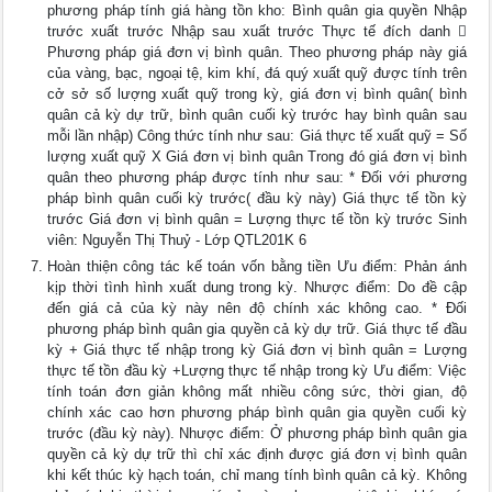
phương pháp tính giá hàng tồn kho: Bình quân gia quyền Nhập
trước xuất trước Nhập sau xuất trước Thực tế đích danh 
Phương pháp giá đơn vị bình quân. Theo phương pháp này giá
của vàng, bạc, ngoại tệ, kim khí, đá quý xuất quỹ được tính trên
cở sở số lượng xuất quỹ trong kỳ, giá đơn vị bình quân( bình
quân cả kỳ dự trữ, bình quân cuối kỳ trước hay bình quân sau
mỗi lần nhập) Công thức tính như sau: Giá thực tế xuất quỹ = Số
lượng xuất quỹ X Giá đơn vị bình quân Trong đó giá đơn vị bình
quân theo phương pháp được tính như sau: * Đối với phương
pháp bình quân cuối kỳ trước( đầu kỳ này) Giá thực tế tồn kỳ
trước Giá đơn vị bình quân = Lượng thực tế tồn kỳ trước Sinh
viên: Nguyễn Thị Thuỷ - Lớp QTL201K 6
Hoàn thiện công tác kế toán vốn bằng tiền Ưu điểm: Phản ánh
kịp thời tình hình xuất dung trong kỳ. Nhược điểm: Do đề cập
đến giá cả của kỳ này nên độ chính xác không cao. * Đối
phương pháp bình quân gia quyền cả kỳ dự trữ. Giá thực tế đầu
kỳ + Giá thực tế nhập trong kỳ Giá đơn vị bình quân = Lượng
thực tế tồn đầu kỳ +Lượng thực tế nhập trong kỳ Ưu điểm: Việc
tính toán đơn giản không mất nhiều công sức, thời gian, độ
chính xác cao hơn phương pháp bình quân gia quyền cuối kỳ
trước (đầu kỳ này). Nhược điểm: Ở phương pháp bình quân gia
quyền cả kỳ dự trữ thì chỉ xác định được giá đơn vị bình quân
khi kết thúc kỳ hạch toán, chỉ mang tính bình quân cả kỳ. Không