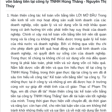
vốn bằng tiền tại công ty TNHH Hùng Thắng - Nguyễn Thị
Thủy
Hoàn thiện công tác kế toán vốn bằng tiền LỜI MỞ ĐẦU Trong
nền kinh tế với mọi hoạt động sản xuất kinh doanh của các
doanh nghiệp, việc quản lý và sử dụng vốn là một khâu quan
trọng có ảnh hưởng tới việc phát triển hay suy thoái của doanh
nghiệp. Chính vì vậy mà kế toán vốn bằng tiền trở nên rất quan
trọng và là công cụ không thể thiếu được trong quản lý kế toán
của nhà nước và doanh nghiệp. Bởi vì thông qua việc thu chi
cho phép đánh giá kết quả hoạt động sản xuất kinh doanh của
doanh nghiệp, nó quyết định sự sống còn của doanh nghiệp.
Trong thực tế chúng ta không chỉ có sử dụng vốn mà điều quan
trọng là phải bảo toàn, phát triển và sử dụng vốn có hiệu quả.
Nắm bắt dược vấn đề trên và qua tìm hiểu thực tế tại công ty
TNHH Hùng Thắng, trong thời gian thực tập tại công ty em đã đi
sâu tìm hiểu về công tác“ Kế toán vốn bằng tiền” tại công ty. Từ
những thực tại ở công ty và những gì em đã được học ở trường
cùng với sự giúp đỡ nhiệt tình của cô giáo- Thạc sĩ Phạm Thị
Nga, em đã chọn đề tài“ Hoàn thiện công tác kế toán vốn bằng
tiền tại công ty TNHH Hùng Thắng” làm đề tài luận văn tốt nghiệp
của mình. Trong thời gian thực hiện viết chuyên đề, do thời gian
và năng lực còn hạn chế, cho nên bài luận văn của em không thể
tránh khỏi những thiếu sót và sai lầm cả về mặt nội dung lẫn hình