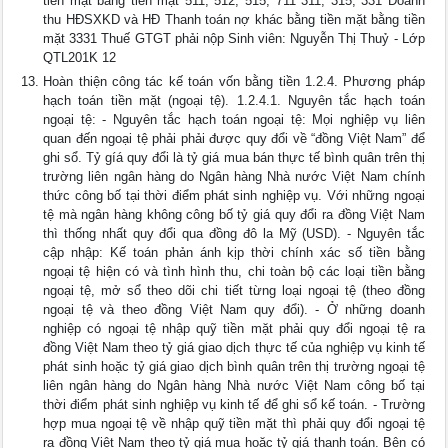
tiền mặt bằng tiền mặt 511, 512, 515, 711 311, 315, 331 Doanh
thu HĐSXKD và HĐ Thanh toán nợ khác bằng tiền mặt bằng tiền
mặt 3331 Thuế GTGT phải nộp Sinh viên: Nguyễn Thị Thuỷ - Lớp
QTL201K 12
Hoàn thiện công tác kế toán vốn bằng tiền 1.2.4. Phương pháp
hạch toán tiền mặt (ngoại tệ). 1.2.4.1. Nguyên tắc hạch toán
ngoại tệ: - Nguyên tắc hạch toán ngoại tệ: Mọi nghiệp vụ liên
quan đến ngoại tệ phải phải được quy đổi về “đồng Việt Nam” để
ghi sổ. Tỷ gíá quy đổi là tỷ giá mua bán thực tế bình quân trên thị
trường liên ngân hàng do Ngân hàng Nhà nước Việt Nam chính
thức công bố tại thời điểm phát sinh nghiệp vụ. Với những ngoại
tệ mà ngân hàng không công bố tỷ giá quy đổi ra đồng Việt Nam
thì thống nhất quy đổi qua đồng đô la Mỹ (USD). - Nguyên tắc
cập nhập: Kế toán phản ánh kịp thời chính xác số tiền bằng
ngoại tệ hiện có và tình hình thu, chi toàn bộ các loại tiền bằng
ngoại tệ, mở sổ theo dõi chi tiết từng loại ngoại tệ (theo đồng
ngoại tệ và theo đồng Việt Nam quy đổi). - Ở những doanh
nghiệp có ngoại tệ nhập quỹ tiền mặt phải quy đổi ngoại tệ ra
đồng Việt Nam theo tỷ giá giao dịch thực tế của nghiệp vụ kinh tế
phát sinh hoặc tỷ giá giao dịch bình quân trên thị trường ngoại tệ
liên ngân hàng do Ngân hàng Nhà nước Việt Nam công bố tại
thời điểm phát sinh nghiệp vụ kinh tế để ghi sổ kế toán. - Trường
hợp mua ngoại tệ về nhập quỹ tiền mặt thì phải quy đổi ngoại tệ
ra đồng Việt Nam theo tỷ giá mua hoặc tỷ giá thanh toán. Bên có