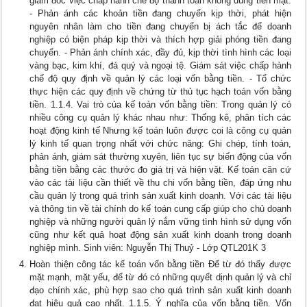
giám đốc việc chấp hành chế độ thanh toán không dùng tiền mặt.
- Phản ánh các khoản tiền đang chuyển kịp thời, phát hiện
nguyên nhân làm cho tiền đang chuyển bị ách tắc để doanh
nghiệp có biện pháp kịp thời và thích hợp giải phóng tiền đang
chuyển. - Phản ánh chính xác, đầy đủ, kịp thời tình hình các loại
vàng bạc, kim khí, đá quý và ngoại tệ. Giám sát việc chấp hành
chế độ quy định về quản lý các loại vốn bằng tiền. - Tổ chức
thực hiện các quy định về chứng từ thủ tục hạch toán vốn bằng
tiền. 1.1.4. Vai trò của kế toán vốn bằng tiền: Trong quản lý có
nhiều công cụ quản lý khác nhau như: Thống kê, phân tích các
hoạt động kinh tế Nhưng kế toán luôn được coi là công cụ quản
lý kinh tế quan trọng nhất với chức năng: Ghi chép, tính toán,
phản ánh, giám sát thường xuyên, liên tục sự biến động của vốn
bằng tiền bằng các thước đo giá trị và hiện vật. Kế toán căn cứ
vào các tài liệu cần thiết về thu chi vốn bằng tiền, đáp ứng nhu
cầu quản lý trong quá trình sản xuất kinh doanh. Với các tài liệu
và thông tin về tài chính do kế toán cung cấp giúp cho chủ doanh
nghiệp và những người quản lý nắm vững tình hình sử dụng vốn
cũng như kết quả hoạt động sản xuất kinh doanh trong doanh
nghiệp mình. Sinh viên: Nguyễn Thị Thuỷ - Lớp QTL201K 3
Hoàn thiện công tác kế toán vốn bằng tiền Để từ đó thấy được
mặt mạnh, mặt yếu, để từ đó có những quyết dịnh quản lý và chỉ
đạo chính xác, phù hợp sao cho quá trình sản xuất kinh doanh
đạt hiệu quả cao nhất. 1.1.5. Ý nghĩa của vốn bằng tiền. Vốn