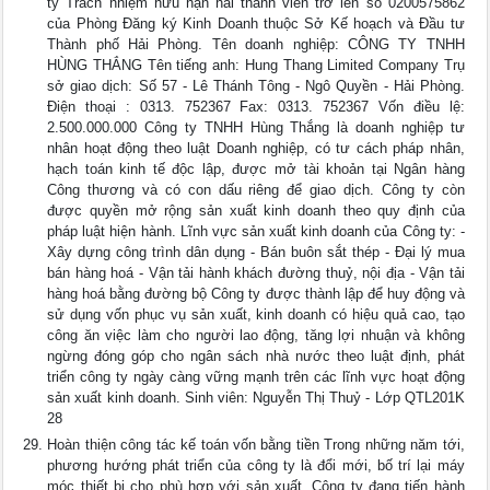
ty Trách nhiệm hữu hạn hai thành viên trở lên số 0200575862
của Phòng Đăng ký Kinh Doanh thuộc Sở Kế hoạch và Đầu tư
Thành phố Hải Phòng. Tên doanh nghiệp: CÔNG TY TNHH
HÙNG THẮNG Tên tiếng anh: Hung Thang Limited Company Trụ
sở giao dịch: Số 57 - Lê Thánh Tông - Ngô Quyền - Hải Phòng.
Điện thoại : 0313. 752367 Fax: 0313. 752367 Vốn điều lệ:
2.500.000.000 Công ty TNHH Hùng Thắng là doanh nghiệp tư
nhân hoạt động theo luật Doanh nghiệp, có tư cách pháp nhân,
hạch toán kinh tế độc lập, được mở tài khoản tại Ngân hàng
Công thương và có con dấu riêng để giao dịch. Công ty còn
được quyền mở rộng sản xuất kinh doanh theo quy định của
pháp luật hiện hành. Lĩnh vực sản xuất kinh doanh của Công ty: -
Xây dựng công trình dân dụng - Bán buôn sắt thép - Đại lý mua
bán hàng hoá - Vận tải hành khách đường thuỷ, nội địa - Vận tải
hàng hoá bằng đường bộ Công ty được thành lập để huy động và
sử dụng vốn phục vụ sản xuất, kinh doanh có hiệu quả cao, tạo
công ăn việc làm cho người lao động, tăng lợi nhuận và không
ngừng đóng góp cho ngân sách nhà nước theo luật định, phát
triển công ty ngày càng vững mạnh trên các lĩnh vực hoạt động
sản xuất kinh doanh. Sinh viên: Nguyễn Thị Thuỷ - Lớp QTL201K
28
Hoàn thiện công tác kế toán vốn bằng tiền Trong những năm tới,
phương hướng phát triển của công ty là đổi mới, bố trí lại máy
móc thiết bị cho phù hợp với sản xuất. Công ty đang tiến hành