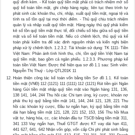
quỹ đính kèm. - Kế toán quỹ tiền mặt phải có trách nhiệm mở sổ
quỹ kế toán tiền mặt, ghi chép hàng ngày, liên tục theo trình tự
phát sinh các khoản thu, chi, nhập, xuất quỹ tiền mặt, ngoại tệ và
tính ra số tồn quỹ tại mọi thời điểm. - Thủ quỹ chịu trách nhiệm
quản lý và nhập xuất quỹ tiền mặt. Hàng ngày thủ quỹ phải kiểm
kê số tồn quỹ tiền mặt thực tế, đối chiếu số liệu giữa sổ quỹ tiền
mặt và sổ kế toán tiền mặt. Nếu có chênh lệch, thủ quỹ và kế
toán phải kiểm tra để xác định nguyên nhân và kiến nghị biện
pháp xử lý chênh lệch. 1.2.3.2. Tài khoản sử dụng: TK 1111- Tiền
Việt Nam: Phản ánh tình hình thu, chi, tồn quỹ tiền Việt Nam tại
quỹ tiền mặt, bao gồm cả ngân phiếu. 1.2.3.3. Phương pháp kế
toán tiền Việt Nam: Được thể hiện qua sơ đồ 1.1 sau: Sinh viên:
Nguyễn Thị Thuỷ - Lớp QTL201K 11
Hoàn thiện công tác kế toán vốn bằng tiền Sơ đồ 1.1. Kế toán
tiền mặt (VNĐ) 112 (1121) 111 (1111) 112 (1121) Rút tiền gửi Ngân
hàng Gửi tiền mặt nhập quỹ tiền mặt vào Ngân hàng 131, 136,
138 141, 144, 244 Thu hồi các Chi tạm ứng, ký cược, khoản nợ
phải thu ký quỹ bằng tiền mặt 141, 144, 244 121, 128, 221 Thu
hồi các khoản ký cược, Đầu tư ngắn hạn, ký quỹ bằng tiền mặt
dài hạn bằng tiền mặt 121, 128, 221 152, 153, 156 Thu hồi Mua
vật tư, hàng hóa, cc, các khoản đầu tư TSCĐ bằng tiền mặt 311,
341 133 Vay ngắn hạn, Thuế GTGT được KT vay dài hạn 411,
441 627, 641, 642 Nhận vốn góp, vốn cấp Chi phí phát sinh bằng