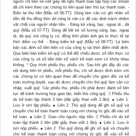
người chi tiền sẽ viết giấy đề nghị thanh toán tập hợp các khoản
đã chi kèm theo các chứng từ liên quan làm thủ tục thanh toán. -
Biên lai thu tiền (Mẫu số 06-TT): Dùng làm căn cứ ghi nhận số
tiền đã thu đồng thời đó cũng là căn cứ để xác định trách nhiệm
vật chất của người nhận tiền. - Bảng kê vàng, bạc, ngoại tệ , đá
quý (Mẫu số 07-TT): Dùng để liệt kê số lượng vàng, bạc, ngoại
tệ, đá quý mà công ty có, đồng thời phản ánh giá trị thực tế tại
thời điểm cụ thể. - Bảng kiểm kê quỹ (Mẫu số 08-TT): Là biên
bản xác định số tiền hiện có của công ty tại thời điểm nhất định.
Qua biên bản kiểm kê quỹ có thể đối chiếu được số tiền thực có
của công ty và số tiền trên sổ sách kế toán xem có khớp nhau
không. * Quy trình phiếu thu, phiếu chi: Sau khi ghi đầy đủ các
nội dung trên tờ phiếu, mỗi phiếu thu, chi sẽ được đính kèm với
các chứng từ có liên quan theo để chuyển cho giám đốc và kế
toán trưởng duyệt, sau đó được chuyển cho thủ quỹ làm căn cứ
nhập, xuất quỹ. Các phiếu thu, phiếu chi phải được đánh số liên
tục để tránh trường hợp gian lận, biển thủ công quỹ.  Phiếu thu
do kế toán lập thành 3 liên (đặt giấy than viết 1 lần). ● Liên 1:
Lưu ở nơi lập phiếu. ● Liên 2: Thủ quỹ dùng để ghi sổ quỹ và
chuyển cho kế toán thanh toán cùng với chứng từ gốc để vào sổ
kế toán. ● Liên 3: Giao cho người nộp tiền.  Phiếu chi do kế
toán lập thành 2 liên (đặt giấy than viết 1 lần). ● Liên 1: Lưu ở
nơi nộp phiếu. ● Liên 2: Thủ quỹ dùng để ghi sổ quỹ và chuyển
cho kế toán thanh toán cùng với chứng từ gốc để vào sổ kế