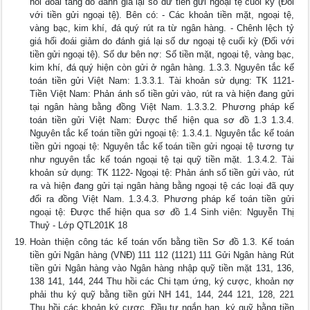
hối đoái tăng do đánh giá lại số dư tiền gửi ngoại tệ cuối kỳ (Đối
với tiền gửi ngoại tệ). Bên có: - Các khoản tiền mặt, ngoại tệ,
vàng bạc, kim khí, đá quý rút ra từ ngân hàng. - Chênh lệch tỷ
giá hối đoái giảm do đánh giá lại số dư ngoại tệ cuối kỳ (Đối với
tiền gửi ngoại tệ). Số dư bên nợ: Số tiền mặt, ngoại tệ, vàng bạc,
kim khí, đá quý hiện còn gửi ở ngân hàng. 1.3.3. Nguyên tắc kế
toán tiền gửi Việt Nam: 1.3.3.1. Tài khoản sử dụng: TK 1121-
Tiền Việt Nam: Phản ánh số tiền gửi vào, rút ra và hiện đang gửi
tại ngân hàng bằng đồng Việt Nam. 1.3.3.2. Phương pháp kế
toán tiền gửi Việt Nam: Được thể hiện qua sơ đồ 1.3 1.3.4.
Nguyên tắc kế toán tiền gửi ngoại tệ: 1.3.4.1. Nguyên tắc kế toán
tiền gửi ngoại tệ: Nguyên tắc kế toán tiền gửi ngoại tệ tương tự
như nguyên tắc kế toán ngoại tệ tại quỹ tiền mặt. 1.3.4.2. Tài
khoản sử dụng: TK 1122- Ngoại tệ: Phản ánh số tiền gửi vào, rút
ra và hiện đang gửi tại ngân hàng bằng ngoại tệ các loại đã quy
đổi ra đồng Việt Nam. 1.3.4.3. Phương pháp kế toán tiền gửi
ngoại tệ: Được thể hiện qua sơ đồ 1.4 Sinh viên: Nguyễn Thị
Thuỷ - Lớp QTL201K 18
Hoàn thiện công tác kế toán vốn bằng tiền Sơ đồ 1.3. Kế toán
tiền gửi Ngân hàng (VNĐ) 111 112 (1121) 111 Gửi Ngân hàng Rút
tiền gửi Ngân hàng vào Ngân hàng nhập quỹ tiền mặt 131, 136,
138 141, 144, 244 Thu hồi các Chi tạm ứng, ký cược, khoản nợ
phải thu ký quỹ bằng tiền gửi NH 141, 144, 244 121, 128, 221
Thu hồi các khoản ký cược, Đầu tư ngắn hạn, ký quỹ bằng tiền