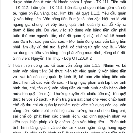
được phản ánh ở các tài khoản nhóm 1 gồm: - TK 111: Tiền mặt
- TK 112: Tiền gửi - TK 113: Tiền đang chuyển (Bao gồm cả nội
tệ, ngân phiếu, vàng, bạc, kim khí, đá quý) 1.1.2. Yêu cầu quản
lý vốn bằng tiền. Vốn bằng tiền là một tài sản đặc biệt, nó là vật
ngang giá chung, vì vậy trong quá trình quản lý rất dễ xẩy ra
tham ô lãng phí. Do vậy, việc sử dụng vốn bằng tiền cần phải
tuân thủ các nguyên tắc, chế độ quản lý chặt chẽ và kế hoạch
bảo đảm tốt các yêu cầu sau: - Mọi biến động của vốn bằng tiền
phải làm đầy đủ thủ tục là phải có chứng từ gốc hợp lệ. - Việc
sử dụng chi tiêu vốn bằng tiền phải đúng mục đích, đúng chế độ.
Sinh viên: Nguyễn Thị Thuỷ - Lớp QTL201K 2
Hoàn thiện công tác kế toán vốn bằng tiền 1.1.3. Nhiệm vụ kế
toán vốn bằng tiền: Để thực hiện tốt việc quản lý vốn bằng tiền
với vai trò công cụ quản lý kinh tế, kế toán vốn bằng tiền cần
thực hiện tốt các vấn đề sau: - Hàng ngày phản ánh kịp thời tình
hình thu, chi, tồn quỹ vốn bằng tiền và tình hình chấp hành định
mức tồn quỹ tiền mặt. Thường xuyên đối chiếu tiền mặt tồn quỹ
thực tế với sổ sách. - Kiểm tra giám sát chặt chẽ việc chấp hành
chế độ thu chi và quản lý nghiêm ngặt việc sử dụng các loại vốn
bằng tiền. Kiểm soát phát hiện các trường hợp chi tiêu lãng phí,
sai chế độ, phát hiện các chênh lệch, xác định nguyên nhân và
kiến nghị biện pháp xử lý chênh lệch vốn bằng tiền. - Phản ánh
tình hình tăng, giảm và số dư tài khoản ngân hàng, hàng ngày