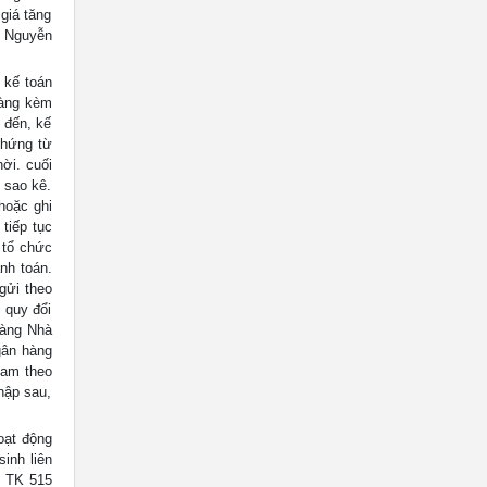
 giá tăng
: Nguyễn
 kế toán
hàng kèm
 đến, kế
chứng từ
ời. cuối
 sao kê.
hoặc ghi
 tiếp tục
 tổ chức
nh toán.
 gửi theo
 quy đổi
hàng Nhà
gân hàng
Nam theo
hập sau,
oạt động
inh liên
ó TK 515