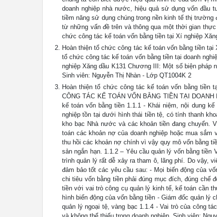
doanh nghiệp nhà nước, hiệu quả sử dụng vốn đầu tư 
tiềm năng sử dụng chúng trong nền kinh tế thị trường 
từ những vấn đề trên và thông qua một thời gian thực 
chức công tác kế toán vốn bằng tiền tại Xí nghiệp Xă
Hoàn thiện tổ chức công tác kế toán vốn bằng tiền t
tổ chức công tác kế toán vốn bằng tiền tại doanh nghi
nghiệp Xăng dầu K131 Chương III: Một số biện pháp n
Sinh viên: Nguyễn Thị Nhàn - Lớp QT1004K 2
Hoàn thiện tổ chức công tác kế toán vốn bằng t
CÔNG TÁC KẾ TOÁN VỐN BẰNG TIỀN TẠI DOANH NGHIỆ
kế toán vốn bằng tiền 1.1.1 - Khái niệm, nội dung kế
nghiệp tồn tại dưới hình thái tiền tệ, có tính thanh k
kho bạc Nhà nước và các khoản tiền đang chuyển. Vớ
toán các khoản nợ của doanh nghiệp hoặc mua sắm vậ
thu hồi các khoản nợ chính vì vậy quy mô vốn bằng ti
sản ngắn hạn. 1.1.2 – Yêu cầu quản lý vốn bằng tiền Vố
trình quản lý rất dễ xảy ra tham ô, lãng phí. Do vậy, 
đảm bảo tốt các yêu cầu sau: - Mọi biến động của vốn
chi tiêu vốn bằng tiền phải đúng mục đích, đúng chế đ
tiền với vai trò công cụ quản lý kinh tế, kế toán cần 
hình biến động của vốn bằng tiền - Giám đốc quản lý ch
quản lý ngoại tệ, vàng bạc 1.1.4 - Vai trò của công tá
và không thể thiếu trong doanh nghiệp. Sinh viên: Ng