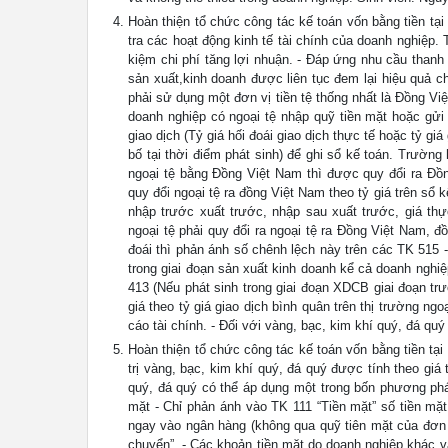
Hoàn thiện tổ chức công tác kế toán vốn bằng tiền tạ
tra các hoạt động kinh tế tài chính của doanh nghiệp
kiệm chi phí tăng lợi nhuận. - Đáp ứng nhu cầu than
sản xuất,kinh doanh được liên tục đem lại hiệu quả c
phải sử dụng một đơn vị tiền tệ thống nhất là Đồng V
doanh nghiệp có ngoại tệ nhập quỹ tiền mặt hoặc gửi 
giao dịch (Tỷ giá hối đoái giao dịch thực tế hoặc tỷ g
bố tại thời điểm phát sinh) để ghi sổ kế toán. Trườn
ngoại tệ bằng Đồng Việt Nam thì được quy đổi ra Đồ
quy đổi ngoại tệ ra đồng Việt Nam theo tỷ giá trên s
nhập trước xuất trước, nhập sau xuất trước, giá thự
ngoại tệ phải quy đổi ra ngoại tệ ra Đồng Việt Nam, đồ
đoái thì phản ánh số chênh lệch này trên các TK 515 -
trong giai đoạn sản xuất kinh doanh kể cả doanh ngh
413 (Nếu phát sinh trong giai đoạn XDCB giai đoạn tr
giá theo tỷ giá giao dịch bình quân trên thị trường n
cáo tài chính. - Đối với vàng, bạc, kim khí quý, đá q
Hoàn thiện tổ chức công tác kế toán vốn bằng tiền tại
trị vàng, bạc, kim khí quý, đá quý được tính theo giá
quý, đá quý có thể áp dụng một trong bốn phương pháp 
mặt - Chỉ phản ánh vào TK 111 “Tiền mặt” số tiền mặt
ngay vào ngân hàng (không qua quỹ tiên mặt của đơn v
chuyển”. - Các khoản tiền mặt do doanh nghiệp khác v