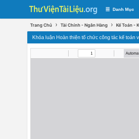
Danh Mục
›
›
Trang Chủ
Tài Chính - Ngân Hàng
Kế Toán - 
Khóa luận Hoàn thiện tổ chức công tác kế toán 