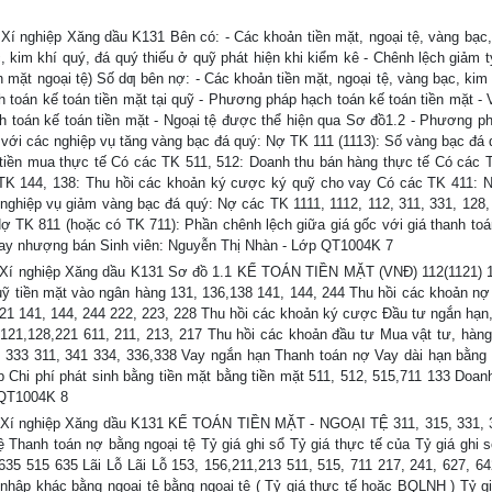
i Xí nghiệp Xăng dầu K131 Bên có: - Các khoản tiền mặt, ngoại tệ, vàng bạc,
, kim khí quý, đá quý thiếu ở quỹ phát hiện khi kiểm kê - Chênh lệch giảm t
iền mặt ngoại tệ) Số dƣ bên nợ: - Các khoản tiền mặt, ngoại tệ, vàng bạc, kim
 toán kế toán tiền mặt tại quỹ - Phương pháp hạch toán kế toán tiền mặt - 
 toán kế toán tiền mặt - Ngoại tệ được thể hiện qua Sơ đồ1.2 - Phương p
i với các nghiệp vụ tăng vàng bạc đá quý: Nợ TK 111 (1113): Số vàng bạc đá 
ố tiền mua thực tế Có các TK 511, 512: Doanh thu bán hàng thực tế Có các 
K 144, 138: Thu hồi các khoản ký cược ký quỹ cho vay Có các TK 411: 
c nghiệp vụ giảm vàng bạc đá quý: Nợ các TK 1111, 1112, 112, 311, 331, 128,
Nợ TK 811 (hoặc có TK 711): Phần chênh lệch giữa giá gốc với giá thanh to
 hay nhượng bán Sinh viên: Nguyễn Thị Nhàn - Lớp QT1004K 7
ại Xí nghiệp Xăng dầu K131 Sơ đồ 1.1 KẾ TOÁN TIỀN MẶT (VNĐ) 112(1121) 1
uỹ tiền mặt vào ngân hàng 131, 136,138 141, 144, 244 Thu hồi các khoản nợ
21 141, 144, 244 222, 223, 228 Thu hồi các khoản ký cược Đầu tư ngắn hạn,
 121,128,221 611, 211, 213, 217 Thu hồi các khoản đầu tư Mua vật tư, hàn
 333 311, 341 334, 336,338 Vay ngắn hạn Thanh toán nợ Vay dài hạn bằng 
 Chi phí phát sinh bằng tiền mặt bằng tiền mặt 511, 512, 515,711 133 Doanh
 QT1004K 8
tại Xí nghiệp Xăng dầu K131 KẾ TOÁN TIỀN MẶT - NGOẠI TỆ 311, 315, 331, 
ệ Thanh toán nợ bằng ngoại tệ Tỷ giá ghi sổ Tỷ giá thực tế của Tỷ giá ghi s
635 515 635 Lãi Lỗ Lãi Lỗ 153, 156,211,213 511, 515, 711 217, 241, 627, 6
u nhập khác bằng ngoại tệ bằng ngoại tệ ( Tỷ giá thực tế hoặc BQLNH ) Tỷ gi