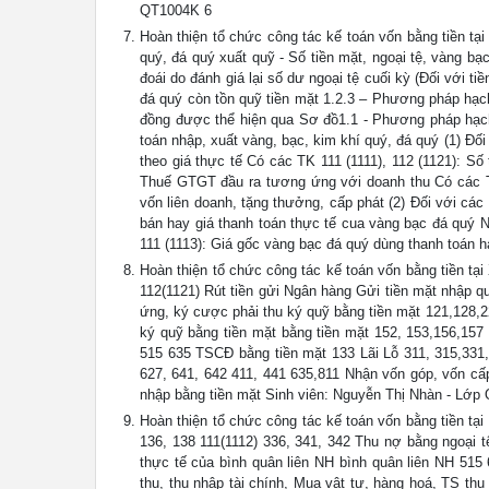
QT1004K 6
Hoàn thiện tổ chức công tác kế toán vốn bằng tiền tạ
quý, đá quý xuất quỹ - Số tiền mặt, ngoại tệ, vàng bạc
đoái do đánh giá lại số dư ngoại tệ cuối kỳ (Đối với t
đá quý còn tồn quỹ tiền mặt 1.2.3 – Phương pháp hạch
đồng được thể hiện qua Sơ đồ1.1 - Phương pháp hạch
toán nhập, xuất vàng, bạc, kim khí quý, đá quý (1) Đố
theo giá thực tế Có các TK 111 (1111), 112 (1121): S
Thuế GTGT đầu ra tương ứng với doanh thu Có các T
vốn liên doanh, tặng thưởng, cấp phát (2) Đối với cá
bán hay giá thanh toán thực tế cua vàng bạc đá quý 
111 (1113): Giá gốc vàng bạc đá quý dùng thanh toán
Hoàn thiện tổ chức công tác kế toán vốn bằng tiền t
112(1121) Rút tiền gửi Ngân hàng Gửi tiền mặt nhập q
ứng, ký cược phải thu ký quỹ bằng tiền mặt 121,128,2
ký quỹ bằng tiền mặt bằng tiền mặt 152, 153,156,157
515 635 TSCĐ bằng tiền mặt 133 Lãi Lỗ 311, 315,331,
627, 641, 642 411, 441 635,811 Nhận vốn góp, vốn cấp
nhập bằng tiền mặt Sinh viên: Nguyễn Thị Nhàn - Lớp
Hoàn thiện tổ chức công tác kế toán vốn bằng tiền 
136, 138 111(1112) 336, 341, 342 Thu nợ bằng ngoại t
thực tế của bình quân liên NH bình quân liên NH 515 
thu, thu nhập tài chính, Mua vật tư, hàng hoá, TS th