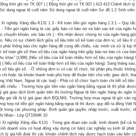
Đồng thời ghi nợ TK 007 ) ( Đồng thời ghi có TK 007 ) 413 413 Chênh lệch tỷ
ại Sử dụng ngoại tệ cuối năm Sử dụng ngoại tệ cuối năm Sơ đồ 1.2 Sinh viên
i Xí nghiệp Xăng dầu K131 1.3 - Kế toán tiền gửi ngân hàng 1.3.1 – Quy tắc
2 - Tiền gửi ngân hàng là các giấy báo có báo nợ và bản sao kê của ngân 
éc chuyển khoản, séc bảo chi ) - Khi nhận được chứng từ của ngân hàng gửi
o. Nếu có sự chênh lệch giữa số liệu trên sổ kế toán của đơn vị, số liệu ở 
vị phải thông báo cho ngân hàng để cùng đối chiếu, xác minh và xử lý kịp th
 kế toán ghi sổ theo số liệu của ngân hàng trên giấy báo nợ báo có của bản
hu khác” (1388) (Nếu số liệu của kế toán nhiều hơn số liệu của ngân hàng) 
 ( Nếu số liệu của kế toán thấp hơn số liệu của ngân hàng). Sang tháng sau,
nh số liệu ghi sổ. - Ở những đơn vị có các tổ chức, bộ phận phụ thuộc không
 chi hoặc tài khoản thanh toán phù hợp để thuận tiện cho việc giao dịch, tha
ồng Việt Nam, Ngoại tệ các loại) - Phải có tổ chức hạch toán chi tiết sổ tiền
 đối chiếu. - Trường hợp gửi tiền vào ngân hàng bằng ngoại tệ thì phải được
tỷ giá giao dịch bình quân trên thị trường Ngoại tệ liên ngân hàng do ngân 
đây gọi tắt là tỷ giá giao dịch BQLNH). Trường hợp mua ngoại tệ gửi vào n
ờng hợp rút tiền gửi ngân hàng bằng ngoại tệ thì được quy đổi ra đồng Việt 
ột trong các phương pháp: Bình quân gia quyền; nhập trước, xuất trước; n
 Thị Nhàn - Lớp QT1004K 10
i Xí nghiệp Xăng dầu K131 - Trong giai đoạn sản xuất, kinh doanh (kể cả h
nh doanh vừa có hoạt động xây dựng cơ bản) các nghiệp vụ kinh tế phát s
ệch tỷ giá hối đoái thì các khoản chênh lệch này được hạch toán vào bên c