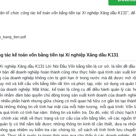
iện tổ chức công tác kế toán vốn bằng tiền tại Xí nghiệp Xăng dầu K131"
, để 
_bang_tien.pdf
g tác kế toán vốn bằng tiền tại Xí nghiệp Xăng dầu K131
 Xí nghiệp Xăng dầu K131 Lời Nói Đầu Vốn bằng tiền là cơ sở, là tiền đề đầu 
 cơ bản để doanh nghiệp hoàn thành cũng như thực hiện quá trình sản xuất ki
ng của doanh nghiệp không còn bị giới hạn ở trong nước mà đã được mở rộ
uy mô và kết cấu vốn bằng tiền rất lớn và phức tạp, việc sử dụng và quản 
ủa doanh nghiệp. Mặt khác, kế toán là công cụ để điều hành quản lý các h
n vốn nhằm đảm bảo quyền chủ động trong sản xuất kinh doanh của doanh nghi
u, nhiều phần hành nhưng giữa chúng có mối quan hệ hữu cơ gắn bó tạo thàn
là những thông tin về tính hai mặt của mỗi hiện tượng, mỗi quá trình: Vốn l
 quá trình có tính hai năm: thông tin và kiểm tra. Do đó, việc tổ chức hạch
, chính xác nhất về thực trạng và cơ cấu của vốn bằng tiền, về các nguồn t
 quản lý có thể nắm bắt được những thông tin kinh tế cần thiết, đưa ra nhữ
 Thông qua nhiệm vụ kiểm tra các chứng từ, sổ sách về tình hình lưu chuyển 
ình. Thực tế ở nước ta trong thời gian qua cho thấy ở các doanh nghiệp, đặc