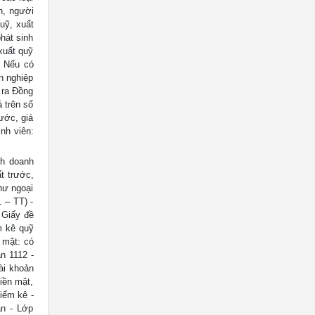
n, người
uỹ, xuất
hát sinh
 xuất quỹ
. Nếu có
h nghiệp
 ra Đồng
 trên sổ
ước, giá
inh viên:
nh doanh
t trước,
hư ngoại
 – TT) -
 Giấy đề
m kê quỹ
 mặt: có
n 1112 -
Tài khoản
iền mặt,
kiểm kê -
àn - Lớp