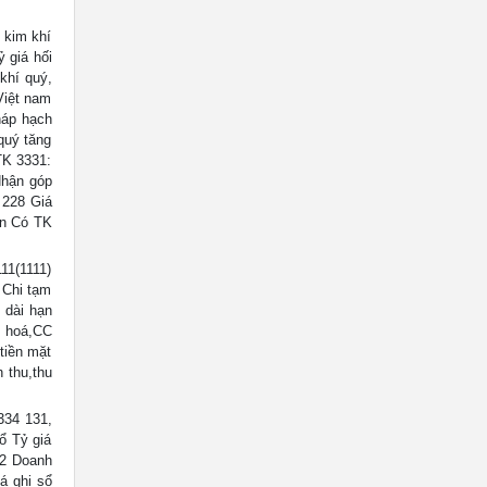
 kim khí
ỷ giá hối
 khí quý,
Việt nam
háp hạch
quý tăng
TK 3331:
Nhận góp
 228 Giá
án Có TK
11(1111)
 Chi tạm
 dài hạn
g hoá,CC
tiền mặt
 thu,thu
334 131,
ổ Tỷ giá
42 Doanh
á ghi sổ