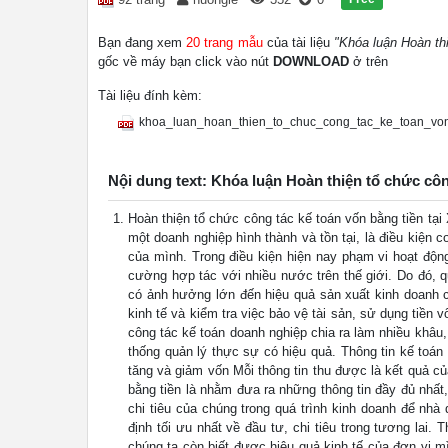
Bạn đang xem
20 trang mẫu
của tài liệu
"Khóa luận Hoàn th
gốc về máy bạn click vào nút
DOWNLOAD
ở trên
Tài liệu đính kèm:
khoa_luan_hoan_thien_to_chuc_cong_tac_ke_toan_von
Nội dung text: Khóa luận Hoàn thiện tổ chức côn
Hoàn thiện tổ chức công tác kế toán vốn bằng tiền tại
một doanh nghiệp hình thành và tồn tại, là điều kiện
của mình. Trong điều kiện hiện nay phạm vi hoạt độ
cường hợp tác với nhiều nước trên thế giới. Do đó, q
có ảnh hưởng lớn đến hiệu quả sản xuất kinh doanh c
kinh tế và kiểm tra việc bảo vệ tài sản, sử dụng tiề
công tác kế toán doanh nghiệp chia ra làm nhiều khâ
thống quản lý thực sự có hiệu quả. Thông tin kế toán 
tăng và giảm vốn Mỗi thông tin thu được là kết quả của
bằng tiền là nhằm đưa ra những thông tin đầy đủ nhất
chi tiêu của chúng trong quá trình kinh doanh để nhà
định tối ưu nhất về đầu tư, chi tiêu trong tương lai.
chúng ta còn biết được hiệu quả kinh tế của đơn vị m