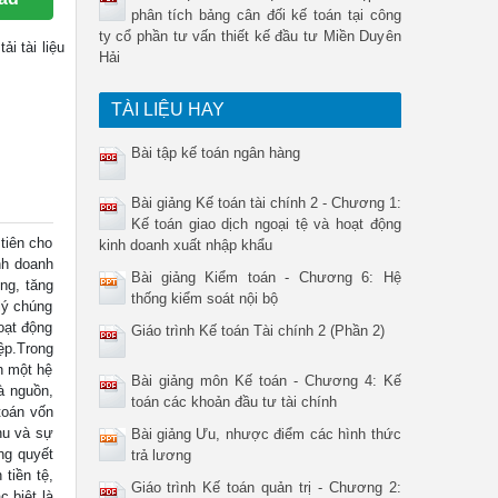
phân tích bảng cân đối kế toán tại công
ty cổ phần tư vấn thiết kế đầu tư Miền Duyên
tải tài liệu
Hải
TÀI LIỆU HAY
Bài tập kế toán ngân hàng
Bài giảng Kế toán tài chính 2 - Chương 1:
Kế toán giao dịch ngoại tệ và hoạt động
tiên cho
kinh doanh xuất nhập khẩu
nh doanh
Bài giảng Kiểm toán - Chương 6: Hệ
ng, tăng
thống kiểm soát nội bộ
lý chúng
oạt động
Giáo trình Kế toán Tài chính 2 (Phần 2)
ệp.Trong
h một hệ
Bài giảng môn Kế toán - Chương 4: Kế
à nguồn,
toán các khoản đầu tư tài chính
 toán vốn
hu và sự
Bài giảng Ưu, nhược điểm các hình thức
ng quyết
trả lương
tiền tệ,
Giáo trình Kế toán quản trị - Chương 2:
 biệt là