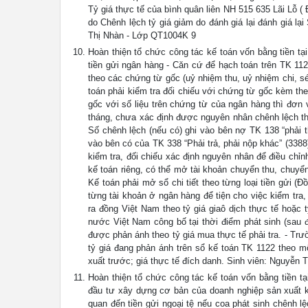
Tỷ giá thực tế của bình quân liên NH 515 635 Lãi Lỗ ( 
do Chênh lệch tỷ giá giảm do đánh giá lại đánh giá l
Thị Nhàn - Lớp QT1004K 9
Hoàn thiện tổ chức công tác kế toán vốn bằng tiền tạ
tiền gửi ngân hàng - Căn cứ để hạch toán trên TK 11
theo các chứng từ gốc (uỷ nhiệm thu, uỷ nhiệm chi, s
toán phải kiểm tra đối chiếu với chứng từ gốc kèm the
gốc với số liệu trên chứng từ của ngân hàng thì đơn 
tháng, chưa xác định được nguyên nhân chênh lệch thì
Số chênh lệch (nếu có) ghi vào bên nợ TK 138 “phải t
vào bên có của TK 338 “Phải trả, phải nộp khác” (3388)
kiểm tra, đối chiếu xác định nguyên nhân để điều chỉ
kế toán riêng, có thể mở tài khoản chuyển thu, chuyển
Kế toán phải mở sổ chi tiết theo từng loại tiền gửi (Đ
từng tài khoản ở ngân hàng để tiện cho việc kiểm tra,
ra đồng Việt Nam theo tỷ giá giaô dịch thực tế hoặc 
nước Việt Nam công bố tại thời điểm phát sinh (sau 
được phản ánh theo tỷ giá mua thực tế phải tra. - Trư
tỷ giá đang phản ánh trên sổ kế toán TK 1122 theo m
xuất trước; giá thực tế đích danh. Sinh viên: Nguyễn
Hoàn thiện tổ chức công tác kế toán vốn bằng tiền tạ
đầu tư xây dựng cơ bản của doanh nghiệp sản xuất ki
quan đến tiền gửi ngoại tệ nếu coa phát sinh chênh l