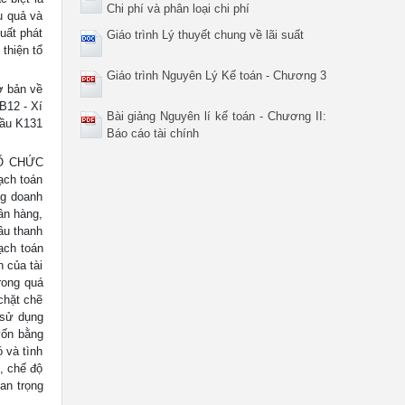
Chi phí và phân loại chi phí
u quả và
uất phát
Giáo trình Lý thuyết chung về lãi suất
thiện tổ
Giáo trình Nguyên Lý Kế toán - Chương 3
ơ bản về
B12 - Xí
Bài giảng Nguyên lí kế toán - Chương II:
dầu K131
Báo cáo tài chính
TỔ CHỨC
ch toán
ng doanh
gân hàng,
ầu thanh
ạch toán
 của tài
trong quá
 chặt chẽ
 sử dụng
vốn bằng
ó và tình
g, chế độ
uan trọng