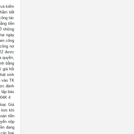
 và kiểm
hằm tiết
công tác
ằng tiền
 Ở những
tại ngày
 Nam công
 công nợ
122 được
a quyền,
inh bằng
ỷ giá hối
hát sinh
h vào TK
ược đánh
 lập báo
004K 4
oại. Giá
 kim khí
oán tiền
uyển nộp
iền đang
các loại