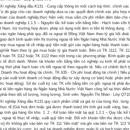
i Xí nghiệp Xăng dầu K131 - Cung cấp thông tin một cách kịp thời, chính xác
. Từ đó giúp cho các doanh nghiệp đưa ra các quyết định chính xác phù hợp n
h toán của doanh nghiệp,thực hiện việc mua sắm,chi phí nhằm đảm bảo cho 
ho doanh nghiệp 1.1.5 – Nguyên tắc kế toán vốn bằng tiền - Hạch toán vốn b
iệt Nam, trừ trường hợp được phép sử dụng một đơn vị tiền tệ thông dụng. -
vào ngân hàng phải quy đổi ra ngoại tệ Đồng Việt Nam theo tỷ giá hối đoái 
iá giao dịch bình quân trên thị trường ngoại tệ liên Ngân hàng Nhà Nước Việt
g hợp mua ngoại tệ về nhập quỹ tiền mặt gửi vào ngân hàng hoặc thanh toán
ngViệt Nam theo tỷ giá mua hoặc tỷ giá thanh toán. Bên có TK 1112, TK 1
ổ kế toán TK 1112 hoặc TK 1122 theo một trong các phương pháp: Bình quân gi
c tế đích danh. Nhóm tài khoản vốn bằng tiền có nghiệp vụ kinh tế phát s
ng thời phải hạch toán chi tiết ngoại tệ theo nguyên tệ. Nếu có chênh lệch t
 Doanh thu hoạt động tài chính, TK 635 - Chi phí hoạt động tài chính ( Nếu p
iệp sản xuất kinh doanh có hoạt động đầu tư xây dựng cơ bản) hoặc phản án
ước hoạt động). Số dư cuối kỳ các TK vốn bằng tiền có gốc ngoại tệ phải đ
goại tệ liên ngân hàng do Ngân hàng Nhà Nước Việt Nam công bố tại thời điểm
uý phải theo dõi số lượng, trọng lượng, Sinh viên: Nguyễn Thị Nhàn - Lớp QT1
 Xí nghiệp Xăng dầu K131 quy cách phẩm chất và giá trị của từng thứ, từng l
 thực tế (Giá hoá đơn hoặc giá được thanh toán) khi tính giá xuất vàng, bạc,
tính giá hàng tồn kho. 1. 2 - Kế toán tiền mặt tại quỹ 1.2.1 – Quy tắc kế t
, ngoại tệ thực tế nhập, xuất quỹ tiền mặt. Đối với khoản tiền thu được ch
ị) thì không ghi vào bên nợ TK 111 “tiền mặt” mà ghi vào bên nợ TK 113 “t
à cá nhân ký cược, ký quỹ tại doanh nghiệp được quản lý và hạch toán như 