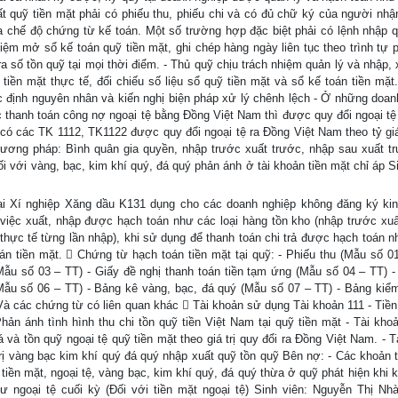
uất quỹ tiền mặt phải có phiếu thu, phiếu chi và có đủ chữ ký của người nhậ
a chế độ chứng từ kế toán. Một số trường hợp đặc biệt phải có lệnh nhập q
iệm mở sổ kế toán quỹ tiền mặt, ghi chép hàng ngày liên tục theo trình tự p
 ra số tồn quỹ tại mọi thời điểm. - Thủ quỹ chịu trách nhiệm quản lý và nhập,
tiền mặt thực tế, đối chiếu số liệu sổ quỹ tiền mặt và sổ kế toán tiền mặt
xác định nguyên nhân và kiến nghị biện pháp xử lý chênh lệch - Ở những doan
c thanh toán công nợ ngoại tệ bằng Đồng Việt Nam thì được quy đổi ngoại tệ
 có các TK 1112, TK1122 được quy đổi ngoại tệ ra Đồng Việt Nam theo tỷ giá
ương pháp: Bình quân gia quyền, nhập trước xuất trước, nhập sau xuất tr
ối với vàng, bạc, kim khí quý, đá quý phản ánh ở tài khoản tiền mặt chỉ áp S
tại Xí nghiệp Xăng dầu K131 dụng cho các doanh nghiệp không đăng ký ki
 việc xuất, nhập được hạch toán như các loại hàng tồn kho (nhập trước xuấ
 thực tế từng lần nhập), khi sử dụng để thanh toán chi trả được hạch toán n
oán tiền mặt.  Chứng từ hạch toán tiền mặt tại quỹ: - Phiếu thu (Mẫu số 01
Mẫu số 03 – TT) - Giấy đề nghị thanh toán tiền tạm ứng (Mẫu số 04 – TT) -
 (Mẫu số 06 – TT) - Bảng kê vàng, bạc, đá quý (Mẫu số 07 – TT) - Bảng kiể
 Và các chứng từ có liên quan khác  Tài khoản sử dụng Tài khoản 111 - Tiền
hản ánh tình hình thu chi tồn quỹ tiền Việt Nam tại quỹ tiền mặt - Tài khoả
iá và tồn quỹ ngoại tệ quỹ tiền mặt theo giá trị quy đổi ra Đồng Việt Nam. - 
trị vàng bạc kim khí quý đá quý nhập xuất quỹ tồn quỹ Bên nợ: - Các khoản t
tiền mặt, ngoại tệ, vàng bạc, kim khí quý, đá quý thừa ở quỹ phát hiện khi 
dư ngoại tệ cuối kỳ (Đối với tiền mặt ngoại tệ) Sinh viên: Nguyễn Thị Nh