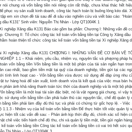
nói chung và vốn bằng tiền nói riêng còn rất thấp, chưa khai thác hết hiệ
để phục vụ sản xuất kinh doanh, công tác hạch toán bị buông lỏng kéo dài. X
tập em xin chọn đề tài sau để đi sâu vào nghiên cứu và viết báo cáo: “Hoàn 
ng dầu K131” Sinh viên: Nguyễn Thị Nhàn - Lớp QT1004K 1
ại Xí nghiệp Xăng dầu K131 Báo cáo gồm ba phần: Chương I: Những vấn đề c
ệp. Chương II: Tổ chức công tác kế toán vốn bằng tiền tại Công ty Xăng dầu 
hằm hoàn thiện tổ chức công tác kế toán vốn bằng tiền tại Xí nghiệp Xăng 
iền tại Xí nghiệp Xăng dầu K131 CHƢƠNG I: NHỮNG VẤN ĐỀ CƠ BẢN VỀ 
P 1.1 – Khái niệm, yêu cầu, nhiệm vụ, nguyên tắc và phƣơng pháp hạ
 toán vốn bằng tiền Vốn bằng tiền là một bộ phận của tài sản ngắn hạn tro
hoản cao nhất, bao gồm tiền mặt tại quỹ của doanh nghiệp, tiền gửi tại các n
i tính linh hoạt cao - Vốn bằng tiền vừa được sử dụng để đáp ứng nhu c
t tư hàng hoá để sản xuất, kinh doanh vừa là kết quả của việc mua bán h
ền phản ánh khả năng thanh toán tức thời của doanh nghiệp và là một bộ phận
n bằng tiền là một loại tài sản đặc biệt, nó là vật ngang giá chung, vì vậy 
việc sử dụng vốn bằng tiền cần phải tuân thủ các nguyên tắc, chế độ quản lý
 bằng tiền phải làm đầy đủ thủ tục và phải có chứng từ gốc hợp lệ. - Việc
ộ 1.1.3 - Nhiệm vụ của kế toán vốn bằng tiền Để thực hiện tốt việc quản lý 
thực hiện tốt các vấn đề sau: - Phản ánh kịp thời đầy đủ, chính xác số hiện c
ặt chẽ việc tiến hành chế độ thu, chi và quản lý tiền mặt, tiền gửi ngân hàn
c kế toán vốn bằng tiền Công tác kế toán vốn bằng tiền có vai trò hết sức q
uyễn Thị Nhàn - Lớp QT1004K 3