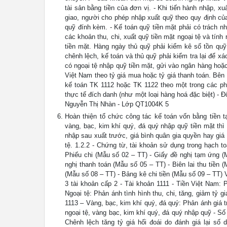
tài sản bằng tiền của đơn vị. - Khi tiến hành nhập, x
giao, người cho phép nhập xuất quỹ theo quy định củ
quỹ đính kèm. - Kế toán quỹ tiền mặt phải có trách nh
các khoản thu, chi, xuất quỹ tiền mặt ngoại tệ và tính
tiền mặt. Hàng ngày thủ quỹ phải kiểm kê số tồn quỹ 
chênh lệch, kế toán và thủ quỹ phải kiểm tra lại để 
có ngoại tệ nhập quỹ tiền mặt, gửi vào ngân hàng hoặ
Việt Nam theo tỷ giá mua hoặc tỷ giá thanh toán. Bên
kế toán TK 1112 hoặc TK 1122 theo một trong các ph
thực tế đích danh (như một loại hàng hoá đặc biệt) - Đ
Nguyễn Thị Nhàn - Lớp QT1004K 5
Hoàn thiện tổ chức công tác kế toán vốn bằng tiền 
vàng, bạc, kim khí quý, đá quý nhập quỹ tiền mặt thì
nhập sau xuất trước, giá bình quân gia quyền hay giá
tệ. 1.2.2 - Chứng từ, tài khoản sử dụng trong hạch t
Phiếu chi (Mẫu số 02 – TT) - Giấy đề nghị tạm ứng (
nghị thanh toán (Mẫu số 05 – TT) - Biên lai thu tiền
(Mẫu số 08 – TT) - Bảng kê chi tiền (Mẫu số 09 – TT)
3 tài khoản cấp 2 - Tài khoản 1111 - Tiền Việt Nam: P
Ngoại tệ: Phản ánh tình hình thu, chi, tăng, giảm tỷ g
1113 – Vàng, bạc, kim khí quý, đá quý: Phản ánh giá 
ngoại tệ, vàng bạc, kim khí quý, đá quý nhập quỹ - Số 
Chênh lệch tăng tỷ giá hối đoái do đánh giá lại số 