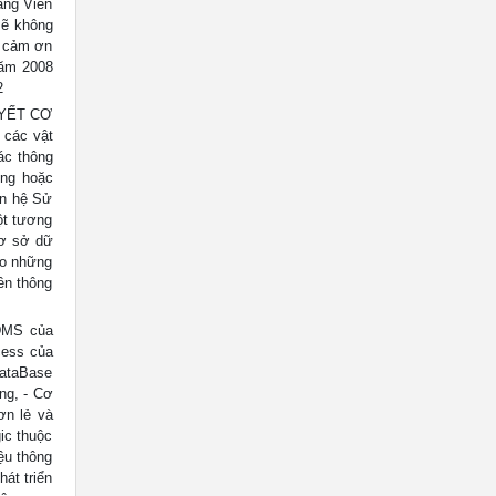
ãng Viên
ẽ không
h cảm ơn
năm 2008
2
UYẾT CƠ
 các vật
ác thông
ụng hoặc
an hệ Sử
ột tương
cơ sở dữ
ho những
ền thông
IDMS của
cess của
DataBase
ng, - Cơ
ơn lẻ và
ic thuộc
ệu thông
hát triển