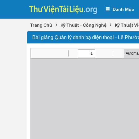
Danh Mục
›
›
Trang Chủ
Kỹ Thuật - Công Nghệ
Kỹ Thuật V
Bài giảng Quản lý danh bạ điện thoại - Lê Phư