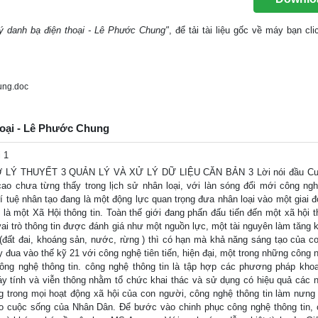
lý danh bạ điện thoại - Lê Phước Chung"
, để tải tài liệu gốc về máy bạn cli
ung.doc
thoại - Lê Phước Chung
 1
Ở LÝ THUYẾT 3 QUẢN LÝ VÀ XỬ LÝ DỮ LIỆU CĂN BẢN 3 Lời nói đầu Cu
o chưa từng thấy trong lịch sử nhân loại, với làn sóng đổi mới công ng
trí tuệ nhân tạo đang là một động lực quan trọng đưa nhân loại vào một giai 
 là một Xã Hội thông tin. Toàn thế giới đang phấn đấu tiến đến một xã hội th
vai trò thông tin được đánh giá như một nguồn lực, một tài nguyên làm tăng 
n (đất đai, khoáng sản, nước, rừng ) thì có hạn mà khả năng sáng tạo của c
y đua vào thế kỹ 21 với công nghệ tiên tiến, hiện đại, một trong những công 
công nghệ thông tin. công nghệ thông tin là tập hợp các phương pháp kho
áy tính và viễn thông nhằm tổ chức khai thác và sử dụng có hiệu quả các n
g trong mọi hoạt động xã hội của con người, công nghệ thông tin làm nưng
ao cuộc sống của Nhân Dân. Để bước vào chinh phục công nghệ thông tin, 