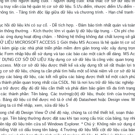
ông tin cho người dùng cuối. - Người dùng cuối: khai thác cơ sở dữ liệu t
truy vấn của hệ quản trị cơ sở dữ liệu. 5.Ưu điểm, nhược điểm Ưu điểm -
hông tin. - Tăng tính độc lập giữa dữ liệu và chương trình. - Hạn chế tranh
hồi dữ liệu khi có sự cố. - Dễ tích hợp. - Đảm bảo tính nhất quán và toà
n thông thường. - Kích thước lớn vì quản lý dữ liệu tập trung. - Chi phí cho
 các ứng dụng hoạt động chậm. - Những hệ thống không đạt chất lượng sẽ gâ
LIỆU MICROSOFT ACCESS 1 Giới thiệu MS Access là hệ quản trị cơ sở 
 kèm giúp các nhà phát triển phần mềm đơn giản trong việc xây dựng trọn
c Form nhập liệu dễ sử dụng và tạo các báo cáo một cách dễ dàng. MS Ac
XÂY DỰNG CƠ SỠ DỮ LIỆU Xây dựng cơ sở dữ liệu là công việc quan trọng 
 Access. Một cơ sở dữ liệu được thiết kế và xây dựng tốt sẽ rất thuận lợi t
ng cơ sở dữ liệu, chúng ta cần phải tìm hiểu một số khái niệm về cơ sở dữ li
ợp các bảng dữ liệu, các kết nối giữa các bảng được thiết kế một cách ph
là thành phần quan trọng nhất của CSDL. Nó là nơi lưu trữ dữ liệu tác nghiệ
u trữ được đầy đủ dữ liệu cần thiết và phải đảm bảo giảm tối đa tình trạn
các thành phần: Tên bảng. Các trường(cột) dữ liệu, thuộc tính của trường
). Bảng dữ liệu có thể được mô tả ở chế độ Datasheet hoặc Design view. M
úng ta có thể nhập, xem, sửa dữ liệu 5
ng chế độ Design View Ở chế độ này, chúng ta có thể thiết kế, soạn thảo 
n gọi. Tên bảng thường được đặt sau khi tạo xong cấu trúc của bảng, tuy nh
 tên tệp dữ liệu trên cửa sổ Windows Explorer. * Chú ý: Không nên sử dụng 
chữ tiếng Việt có dấu trong tên bảng. 4.Trường dữ liệu Mỗi cột dữ liệu của b