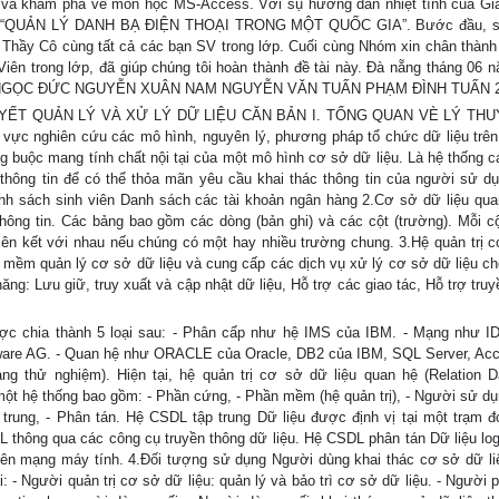
ểu và khám phá về môn học MS-Access. Với sụ hướng dẫn nhiệt tình của Gi
 tài: “QUẢN LÝ DANH BẠ ĐIỆN THOẠI TRONG MỘT QUỐC GIA”. Bước đầu, s
 Thầy Cô cùng tất cả các bạn SV trong lớp. Cuối cùng Nhóm xin chân thàn
iên trong lớp, đã giúp chúng tôi hoàn thành đề tài này. Đà nẵng tháng 06 
N NGỌC ĐỨC NGUYỄN XUÂN NAM NGUYỄN VĂN TUẤN PHẠM ĐÌNH TUẤN 
HUYẾT QUẢN LÝ VÀ XỬ LÝ DỮ LIỆU CĂN BẢN I. TỔNG QUAN VÈ LÝ TH
vực nghiên cứu các mô hình, nguyên lý, phương pháp tổ chức dữ liệu trên
ng buộc mang tính chất nội tại của một mô hình cơ sở dữ liệu. Là hệ thống c
rữ thông tin để có thể thỏa mãn yêu cầu khai thác thông tin của người sử d
anh sách sinh viên Danh sách các tài khoản ngân hàng 2.Cơ sở dữ liệu qu
hông tin. Các bảng bao gồm các dòng (bản ghi) và các cột (trường). Mỗi c
liên kết với nhau nếu chúng có một hay nhiều trường chung. 3.Hệ quản trị 
ềm quản lý cơ sở dữ liệu và cung cấp các dịch vụ xử lý cơ sở dữ liệu c
ng: Lưu giữ, truy xuất và cập nhật dữ liệu, Hỗ trợ các giao tác, Hỗ trợ truy
c chia thành 5 loại sau: - Phân cấp như hệ IMS của IBM. - Mạng như 
tware AG. - Quan hệ như ORACLE của Oracle, DB2 của IBM, SQL Server, Ac
ng thử nghiệm). Hiện tại, hệ quản trị cơ sở dữ liệu quan hệ (Relation 
t hệ thống bao gồm: - Phần cứng, - Phần mềm (hệ quản trị), - Người sử dụ
 trung, - Phân tán. Hệ CSDL tập trung Dữ liệu được định vị tại một trạm đ
L thông qua các công cụ truyền thông dữ liệu. Hệ CSDL phân tán Dữ liệu log
trên mạng máy tính. 4.Đối tượng sử dụng Người dùng khai thác cơ sở dữ li
: - Người quản trị cơ sở dữ liệu: quản lý và bảo trì cơ sở dữ liệu. - Người p