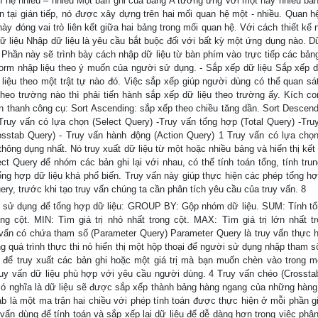
n hệ nhiều – nhiều Một bản ghi của bảng A tương ứng với một hay nhiều bản
n tại gián tiếp, nó được xây dựng trên hai mối quan hệ một - nhiều. Quan hệ
này đóng vai trò liên kết giữa hai bảng trong mối quan hệ. Với cách thiết kế 
ữ liệu Nhập dữ liệu là yêu cầu bắt buộc đối với bất kỳ một ứng dụng nào. Dữ
hần này sẽ trình bày cách nhập dữ liệu từ bàn phím vào trực tiếp các bảng
form nhập liệu theo ý muốn của người sử dụng. - Sắp xếp dữ liệu Sắp xếp dữ
ữ liệu theo một trật tự nào đó. Việc sắp xếp giúp người dùng có thể quan sát
eo trường nào thì phải tiến hành sắp xếp dữ liệu theo trường ấy. Kích con
ên thanh công cụ: Sort Ascending: sắp xếp theo chiều tăng dần. Sort Descend
uy vấn có lựa chọn (Select Query) -Truy vấn tổng hợp (Total Query) -Tru
sstab Query) - Truy vấn hành động (Action Query) 1 Truy vấn có lựa chọn
hông dụng nhất. Nó truy xuất dữ liệu từ một hoặc nhiều bảng và hiển thị kết
t Query để nhóm các bản ghi lại với nhau, có thể tính toán tổng, tính trun
tổng hợp dữ liệu khá phổ biến. Truy vấn này giúp thực hiện các phép tổng h
ry, trước khi tạo truy vấn chúng ta cần phân tích yêu cầu của truy vấn. 8
sử dụng để tổng hợp dữ liệu: GROUP BY: Gộp nhóm dữ liệu. SUM: Tính t
g cột. MIN: Tìm giá trị nhỏ nhất trong cột. MAX: Tìm giá trị lớn nhất tr
uy vấn có chứa tham số (Parameter Query) Parameter Query là truy vấn thực h
g quá trình thực thi nó hiển thị một hộp thoại để người sử dụng nhập tham s
để truy xuất các bản ghi hoặc một giá trị mà bạn muốn chèn vào trong m
c truy vấn dữ liệu phù hợp với yêu cầu người dùng. 4 Truy vấn chéo (Crossta
, có nghĩa là dữ liệu sẽ được sắp xếp thành bảng hàng ngang của những hàng 
ab là một ma trận hai chiều với phép tính toán được thực hiện ở mỗi phần g
vấn dùng để tính toán và sắp xếp lại dữ liệu để dễ dàng hơn trong việc phân