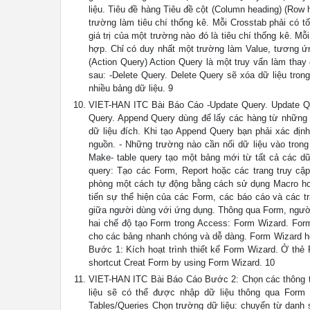
liệu. Tiêu đề hàng Tiêu đề cột (Column heading) (Row h
trường làm tiêu chí thống kê. Mỗi Crosstab phải có t
giá trị của một trường nào đó là tiêu chí thống kê. M
hợp. Chỉ có duy nhất một trường làm Value, tương ứn
(Action Query) Action Query là một truy vấn làm thay
sau: -Delete Query. Delete Query sẽ xóa dữ liệu tro
nhiều bảng dữ liệu. 9
VIET-HAN ITC Bài Báo Cáo -Update Query. Update Qu
Query. Append Query dùng để lấy các hàng từ những b
dữ liệu đích. Khi tạo Append Query bạn phải xác địn
nguồn. - Những trường nào cần nối dữ liệu vào tron
Make- table query tạo một bảng mới từ tất cả các dữ
query: Tạo các Form, Report hoặc các trang truy cập
phòng một cách tự động bằng cách sử dụng Macro hoặc
tiến sự thể hiện của các Form, các báo cáo và các 
giữa người dùng với ứng dụng. Thông qua Form, người 
hai chế độ tạo Form trong Access: Form Wizard. Form
cho các bảng nhanh chóng và dễ dàng. Form Wizard hỗ
Bước 1: Kích hoạt trình thiết kế Form Wizard. Ở thẻ
shortcut Creat Form by using Form Wizard. 10
VIET-HAN ITC Bài Báo Cáo Bước 2: Chọn các thông tin
liệu sẽ có thể được nhập dữ liệu thông qua Form
Tables/Queries Chọn trường dữ liệu: chuyển từ danh s