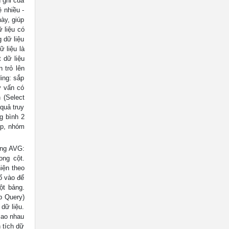
 ghi của
 nhiều -
này, giúp
 liệu có
 dữ liệu
 liệu là
 dữ liệu
 trỏ lên
ing: sắp
y vấn có
 (Select
 quả truy
g bình 2
ợp, nhóm
ổng AVG:
ong cột.
iện theo
ố vào để
ột bảng.
b Query)
dữ liệu.
iao nhau
 tích dữ