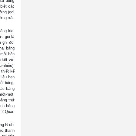
 sử dụng
biệt các
ờng (gọi
ường xác
ảng kia.
c gọi là
 ghi đó.
 hai bảng
 mỗi bản
n kết với
-nhiều):
thiết kế
liệu bạn
ỗi bảng.
các bảng
một-một,
bảng thứ
ành bảng
9.2.Quan
ng B chỉ
ạo thành