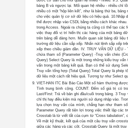
bước cơ bản cho mối quan hệ nhiều - nhiều. 9.3. Qua
bảng B và ngược lại. Mối quan hệ nhiều - nhiều chỉ tồ
nhiều có một “hộp liên kết”, như là bảng thứ ba, bảng 
cho việc quản lý cơ sở dữ liệu có hiệu quả. 10.Nhập d
thể được nhập vào CSDL bằng nhiều cách khác nhau. P
trong Access. Ngoài ra chúng ta cũng có thể tạo các 
việc thay đổi vị trí hiển thị các hàng của một bảng d
trên bảng dễ dàng hơn. Muốn quan sát bảng dữ liệu th
trường dữ liệu cần sắp xếp. Nhấn nút lệnh sắp xếp tr
xếp theo chiều giảm dần. IV. TRUY VẤN DỮ LIỆU - Tr
chứa tham số (Parameter Query) -Truy vấn chéo (Cro
Query) Select Query là một trong những kiểu truy vấn t
vấn trong một bảng kết quả. Bạn có thể sử dụng Selec
Truy vấn tổng hợp (Total Query) Total Query là phép 
dữ liệu một cách rất hiệu quả. Tương tự như Select que
VIET-HAN ITC Bài Báo Cáo Một số hàm thường được 
Tính trung bình cộng. COUNT: Đếm số giá trị có tron
Last/First: Trả về bản ghi đầu/cuối trong bảng. 3 Tr
chỉ thị hay điều kiện mà người sử dụng nhập vào. Tron
lựa chọn truy vấn của mình, chẳng hạn như tham số 
Parameter Query rất tiện lợi trong việc thiết lập cá
Crosstab là từ viết tắt của cụm từ “Cross tabulation”
Về mặt kỹ thuật, kết quả của một câu truy vấn crosst
giữa các hàng và các cột. Crosstab Query là một truy 