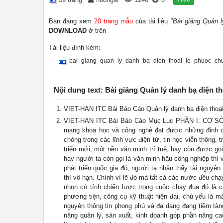
Bạn đang xem
20 trang mẫu
của tài liệu
"Bài giảng Quản 
DOWNLOAD
ở trên
Tài liệu đính kèm:
bai_giang_quan_ly_danh_ba_dien_thoai_le_phuoc_ch
Nội dung text: Bài giảng Quản lý danh bạ điện 
VIET-HAN ITC Bài Báo Cáo Quản lý danh bạ điện thoại
VIET-HAN ITC Bài Báo Cáo Mục Lục PHẦN I: CƠ S
mạng khoa học và công nghệ đạt được những đỉnh ca
chóng trong các lĩnh vực điện tử, tin học viễn thông, 
triển mới, một nền văn minh trí tuệ, hay còn được gọi
hay người ta còn gọi là văn minh hậu công nghiệp thì 
phát triển quốc gia đó, người ta nhận thấy tài nguyê
thì vô hạn. Chính vì lẽ đó mà tất cả các nước đều chạ
nhọn có tính chiến lược trong cuộc chạy đua đó là 
phương tiện, công cụ kỹ thuật hiện đại, chủ yếu là m
nguyên thông tin phong phú và đa dạng đang tiềm tàn
năng quãn lý, sản xuất, kinh doanh góp phần nâng c