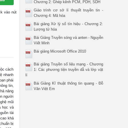
Chương 2: Ghép kênh PCM, PDH, SDH
Giáo trình cơ sở lí thuyết truyền tin -
ck vào nút
Chương 4: Mã hóa
Bài giảng Xử lý số tín hiệu - Chương 2:
Lượng tử hóa
Bài Giảng Truyền sóng và anten - Nguyễn
Viết Minh
Bài giảng Microsoft Office 2010
Bài giảng Truyền số liệu mạng - Chương
ộc cách
1: Các phương tiện truyền dẫ và lớp vật
hệ nhanh
lí
đoạn phái
Bài Giảng Kĩ thuật thông tin quang - Đỗ
ông tin,
Văn Việt Em
khả năng
on người
nghệ mũi
a học và
guồn tài
 cao khả
chuẩn bị