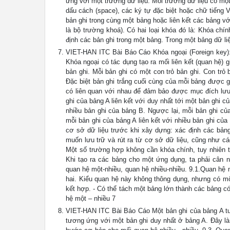
ứng với một trường dữ liệu. Mỗi trường dữ liệu có một
dấu cách (space), các ký tự đặc biệt hoặc chữ tiếng 
bản ghi trong cùng một bảng hoặc liên kết các bảng vớ
là bộ trường khoá). Có hai loại khóa đó là: Khóa chí
định các bản ghi trong một bảng. Trong một bảng dữ liệ
VIET-HAN ITC Bài Báo Cáo Khóa ngoại (Foreign key):
Khóa ngoại có tác dụng tạo ra mối liên kết (quan hệ) 
bản ghi. Mỗi bản ghi có một con trỏ bản ghi. Con trỏ
Đặc biệt bản ghi trắng cuối cùng của mỗi bảng được gọi
có liên quan với nhau để đảm bảo được mục đích lưu tr
ghi của bảng A liên kết với duy nhất tới một bản ghi củ
nhiều bản ghi của bảng B. Ngược lại, mỗi bản ghi của 
mỗi bản ghi của bảng A liên kết với nhiều bản ghi củ
cơ sở dữ liệu trước khi xây dựng: xác định các bảng
muốn lưu trữ và rút ra từ cơ sở dữ liệu, cũng như cá
Một số trường hợp không cần khóa chính, tuy nhiên t
Khi tạo ra các bảng cho một ứng dụng, ta phải cân 
quan hệ một-nhiều, quan hệ nhiều-nhiều. 9.1.Quan hệ 
hai. Kiểu quan hệ này không thông dụng, nhưng có mộ
kết hợp. - Có thể tách một bảng lớn thành các bảng 
hệ một – nhiều 7
VIET-HAN ITC Bài Báo Cáo Một bản ghi của bảng A tư
tương ứng với một bản ghi duy nhất ở bảng A. Đây là