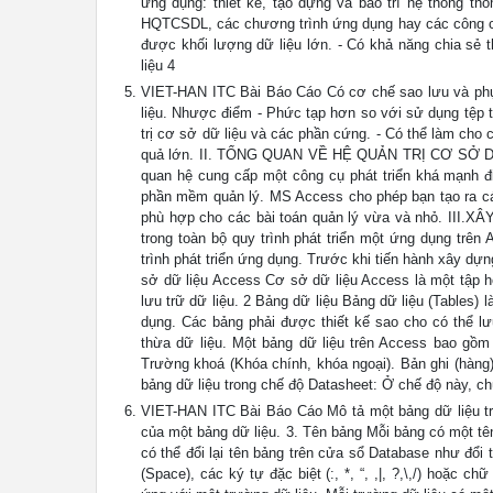
ứng dụng: thiết kế, tạo dựng và bảo trì hệ thống th
HQTCSDL, các chương trình ứng dụng hay các công cụ 
được khối lượng dữ liệu lớn. - Có khả năng chia sẻ t
liệu 4
VIET-HAN ITC Bài Báo Cáo Có cơ chế sao lưu và phục 
liệu. Nhược điểm - Phức tạp hơn so với sử dụng tệp ti
trị cơ sở dữ liệu và các phần cứng. - Có thể làm cho
quả lớn. II. TỔNG QUAN VỀ HỆ QUẢN TRỊ CƠ SỞ DỮ 
quan hệ cung cấp một công cụ phát triển khá mạnh đi
phần mềm quản lý. MS Access cho phép bạn tạo ra cá
phù hợp cho các bài toán quản lý vừa và nhỏ. III.
trong toàn bộ quy trình phát triển một ứng dụng trên
trình phát triển ứng dụng. Trước khi tiến hành xây dự
sở dữ liệu Access Cơ sở dữ liệu Access là một tập h
lưu trữ dữ liệu. 2 Bảng dữ liệu Bảng dữ liệu (Tables) 
dụng. Các bảng phải được thiết kế sao cho có thể lư
thừa dữ liệu. Một bảng dữ liệu trên Access bao gồm 
Trường khoá (Khóa chính, khóa ngoại). Bản ghi (hàng
bảng dữ liệu trong chế độ Datasheet: Ở chế độ này, ch
VIET-HAN ITC Bài Báo Cáo Mô tả một bảng dữ liệu tro
của một bảng dữ liệu. 3. Tên bảng Mỗi bảng có một tê
có thể đổi lại tên bảng trên cửa sổ Database như đổi
(Space), các ký tự đặc biệt (:, *, “, ,|, ?,\,/) hoặc 