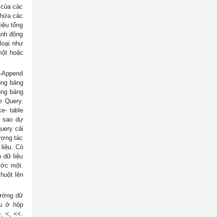
ị của các
chứa các
iệu tổng
ành động
loại như
một hoặc
 -Append
ong bảng
ong bảng
e Query.
e- table
n sao dự
uery cải
ương tác
liệu. Có
 dữ liệu
ước một.
huột lên
rường dữ
ệu ở hộp
, <, <<.