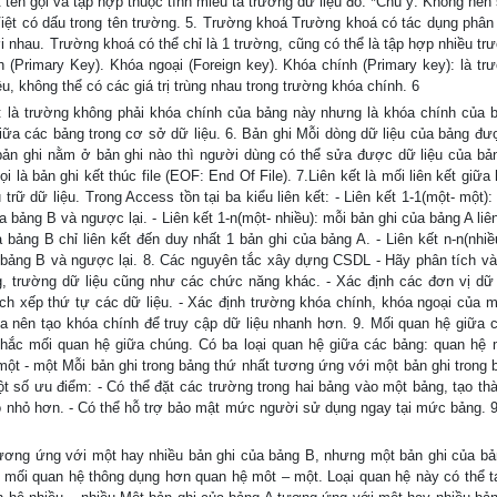
 tên gọi và tập hợp thuộc tính miêu tả trường dữ liệu đó. *Chú ý: Không nên
Việt có dấu trong tên trường. 5. Trường khoá Trường khoá có tác dụng phân 
i nhau. Trường khoá có thể chỉ là 1 trường, cũng có thể là tập hợp nhiều trư
nh (Primary Key). Khóa ngoại (Foreign key). Khóa chính (Primary key): là tr
u, không thể có các giá trị trùng nhau trong trường khóa chính. 6
 là trường không phải khóa chính của bảng này nhưng là khóa chính của b
giữa các bảng trong cơ sở dữ liệu. 6. Bản ghi Mỗi dòng dữ liệu của bảng đượ
 bản ghi nằm ở bản ghi nào thì người dùng có thể sửa được dữ liệu của bản
 là bản ghi kết thúc file (EOF: End Of File). 7.Liên kết là mối liên kết giữa
ữ dữ liệu. Trong Access tồn tại ba kiểu liên kết: - Liên kết 1-1(một- một):
a bảng B và ngược lại. - Liên kết 1-n(một- nhiều): mỗi bản ghi của bảng A liê
bảng B chỉ liên kết đến duy nhất 1 bản ghi của bảng A. - Liên kết n-n(nhiều
a bảng B và ngược lại. 8. Các nguyên tắc xây dựng CSDL - Hãy phân tích và 
, trường dữ liệu cũng như các chức năng khác. - Xác định các đơn vị dữ 
ch xếp thứ tự các dữ liệu. - Xác định trường khóa chính, khóa ngoại của m
a nên tạo khóa chính để truy cập dữ liệu nhanh hơn. 9. Mối quan hệ giữa 
nhắc mối quan hệ giữa chúng. Có ba loại quan hệ giữa các bảng: quan hệ 
một - một Mỗi bản ghi trong bảng thứ nhất tương ứng với một bản ghi trong 
t số ưu điểm: - Có thể đặt các trường trong hai bảng vào một bảng, tạo th
có nhỏ hơn. - Có thể hỗ trợ bảo mật mức người sử dụng ngay tại mức bảng. 
ơng ứng với một hay nhiều bản ghi của bảng B, nhưng một bản ghi của bả
 mối quan hệ thông dụng hơn quan hệ môt – một. Loại quan hệ này có thể t