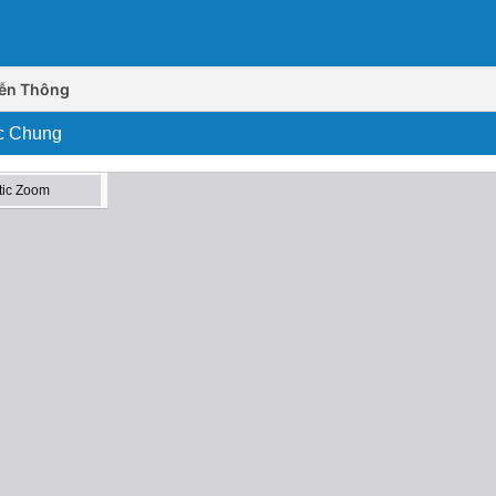
iễn Thông
ớc Chung