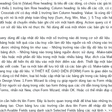
eading) Giá trị (Value) Row heading: là tiêu đề các dòng, có chứa các giá tr
ối thiểu 1 trường làm Row heading. Column heading: là tiêu đề các cột, có 
ỗi Crosstab chỉ có duy nhất 1 trường làm Column heading. Value: là vùng dữ l
g với nó là một phép toán tổng hợp (Sum, Avg, Min, Max, ). 5 Truy vấn h
 đổi hoặc di chuyển nhiều bản ghi chỉ với một hành động. Action query có 4 
ng cơ sở dữ liệu khi nó thực thi. Nó dùng để xoá một nhóm các bản ghi từ 
ery dùng để cập nhật dữ liệu một số trường nào đó trong cơ sở dữ liệu.
ảng hoặc kết quả của câu truy vấn làm dữ liệu nguồn và nối chúng vào tr
h được những thông tin như sau: - Những trường nào cần lấy dữ liệu từ tr
g bảng đích. - Những hàng nào trong bảng nguồn được sử dụng. -Make-tabl
 liệu hoặc một phần dữ liệu trong một hoặc nhiều bảng. Mục đích của Mak
 dữ liệu để hiển thị dữ liệu vào một thời điểm xác định. Thiết lập một bả
 viết code. Tạo ra một bản để lưu trữ tất cả các bản ghi cũ. Make-table q
trang truy cập dữ liệu. V.THIẾT KẾ GIAO DIỆN (FORM) Form là giao diện t
dùng có thể thêm, loại bỏ hoặc cập nhật lại các bảng ghi trong các bảng dữ 
 Design View. 1.Form Wizard là công cụ giúp người dùng tạo ra Form nhập
 trợ người sử dụng trong việc tạo form thông qua các chỉ dẫn trong từng b
 Forms, nhấn nút New, chọn Form Wizard, nhấn OK. Hoặc có thể nhấn đúp c
 cần hiển thị lên Form: Đây là bước quan trọng nhất để khai báo những t
 đang tạo. Chọn bảng lưu các trường cần đưa lên Form để nhập dữ li
ách Avaible Fields sang danh sách Selected Fields bằng các nút lệnh >, >>