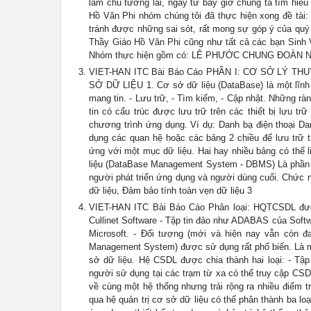
làm chủ tương lai, ngay từ bây giờ chúng ta tìm hi
Hồ Văn Phi nhóm chúng tôi đã thực hiện xong đề
tránh được những sai sót, rất mong sự góp ý của quý
Thầy Giáo Hồ Văn Phi cũng như tất cả các bạn Sinh V
Nhóm thực hiện gồm có: LÊ PHƯỚC CHUNG ĐOÀ
VIET-HAN ITC Bài Báo Cáo PHẦN I: CƠ SỞ LÝ T
SỞ DỮ LIỆU 1. Cơ sở dữ liệu (DataBase) là một lĩnh 
mang tin. - Lưu trữ, - Tìm kiếm, - Cập nhật. Những rà
tin có cấu trúc được lưu trữ trên các thiết bị lưu t
chương trình ứng dụng. Ví dụ: Danh bạ điện thoại D
dụng các quan hệ hoặc các bảng 2 chiều để lưu trữ t
ứng với một mục dữ liệu. Hai hay nhiều bảng có thể 
liệu (DataBase Management System - DBMS) Là phần m
người phát triển ứng dụng và người dùng cuối. Chức nă
dữ liệu, Đảm bảo tính toàn vẹn dữ liệu 3
VIET-HAN ITC Bài Báo Cáo Phân loại: HQTCSDL đượ
Cullinet Software - Tập tin đảo như ADABAS của Sof
Microsoft. - Đối tượng (mới và hiện nay vẫn còn đa
Management System) được sử dụng rất phổ biến. Là mộ
sở dữ liệu. Hệ CSDL được chia thành hai loại: - Tập
người sử dụng tại các trạm từ xa có thể truy cập CSD
về cùng một hệ thống nhưng trải rộng ra nhiều điểm 
qua hệ quản trị cơ sở dữ liệu có thể phân thành ba loại